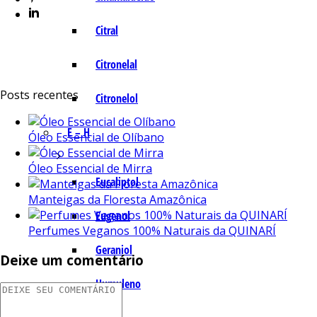
Citral
Citronelal
Posts recentes
Citronelol
E – H
Óleo Essencial de Olíbano
Óleo Essencial de Mirra
Eucaliptol
Manteigas da Floresta Amazônica
Eugenol
Perfumes Veganos 100% Naturais da QUINARÍ
Geraniol
Deixe um comentário
Humuleno