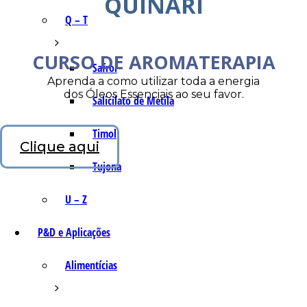
QUINARI
Q – T
CURSO DE AROMATERAPIA
Safrol
Aprenda a como utilizar toda a energia
dos Óleos Essenciais ao seu favor.
Salicilato de Metila
Timol
Clique aqui
Tujona
U – Z
P&D e Aplicações
Alimentícias