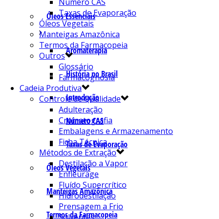
Número CAS
Taxas de Evaporação
Óleos Essenciais
Óleos Vegetais
Manteigas Amazônica
Termos da Farmacopeia
Aromaterapia
Outros
Glossário
História no Brasil
Farmacognosia
Cadeia Produtiva
Introdução
Controle de Qualidade
Adulteração
Cromatografia
Número CAS
Embalagens e Armazenamento
Ficha Técnica
Taxas de Evaporação
Métodos de Extração
Destilação a Vapor
Óleos Vegetais
Enfleurage
Fluído Supercrítico
Manteigas Amazônica
Hidrodestilação
Prensagem a Frio
Termos da Farmacopeia
Solventes