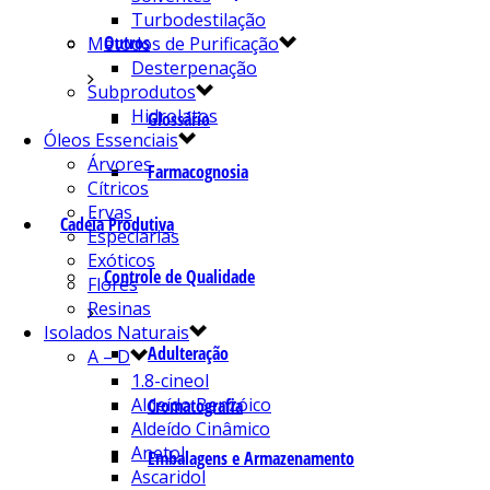
Turbodestilação
Outros
Métodos de Purificação
Desterpenação
Subprodutos
Hidrolatos
Glossário
Óleos Essenciais
Árvores
Farmacognosia
Cítricos
Ervas
Cadeia Produtiva
Especiarias
Exóticos
Controle de Qualidade
Flores
Resinas
Isolados Naturais
Adulteração
A – D
1.8-cineol
Aldeído Benzóico
Cromatografia
Aldeído Cinâmico
Anetol
Embalagens e Armazenamento
Ascaridol