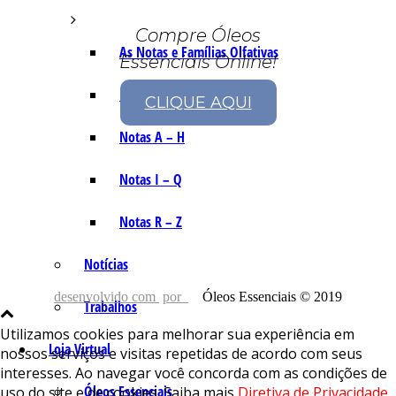
Compre Óleos
As Notas e Famílias Olfativas
Essenciais Online!
Marketing Olfativo
CLIQUE AQUI
Notas A – H
Notas I – Q
Notas R – Z
Notícias
desenvolvido com
por
Óleos Essenciais © 2019
Trabalhos
Utilizamos cookies para melhorar sua experiência em
Loja Virtual
nossos serviços e visitas repetidas de acordo com seus
interesses. Ao navegar você concorda com as condições de
Óleos Essenciais
uso do site e de cookies. Saiba mais
Diretiva de Privacidade