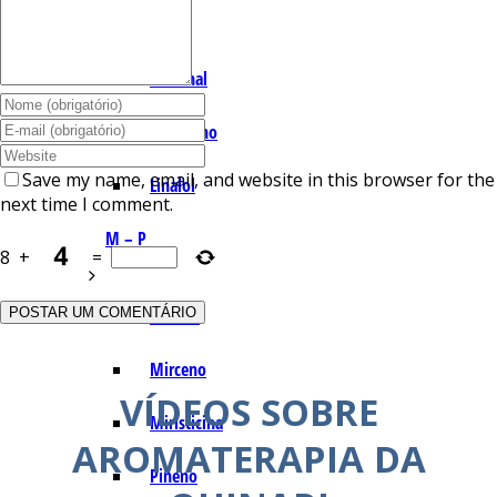
I – L
Lemonal
Limoneno
Save my name, email, and website in this browser for the
Linalol
next time I comment.
M – P
8
+
=
Mentol
Mirceno
VÍDEOS SOBRE
Miristicina
AROMATERAPIA DA
Pineno