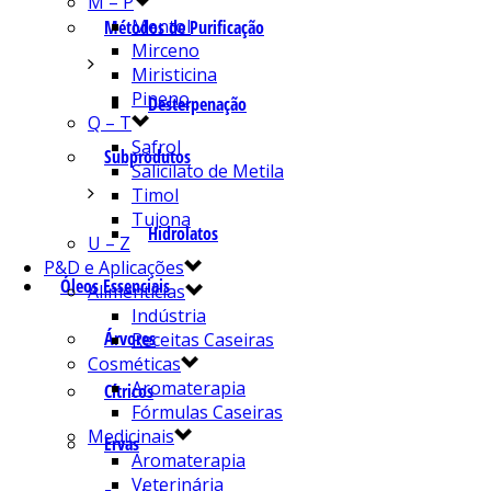
M – P
Mentol
Métodos de Purificação
Mirceno
Miristicina
Pineno
Desterpenação
Q – T
Safrol
Subprodutos
Salicilato de Metila
Timol
Tujona
Hidrolatos
U – Z
P&D e Aplicações
Óleos Essenciais
Alimentícias
Indústria
Árvores
Receitas Caseiras
Cosméticas
Aromaterapia
Cítricos
Fórmulas Caseiras
Medicinais
Ervas
Aromaterapia
Veterinária