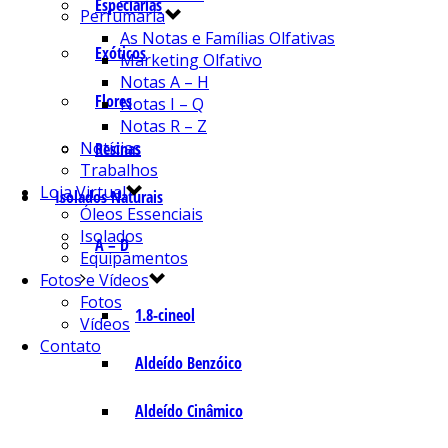
Especiarias
Perfumaria
As Notas e Famílias Olfativas
Exóticos
Marketing Olfativo
Notas A – H
Flores
Notas I – Q
Notas R – Z
Notícias
Resinas
Trabalhos
Loja Virtual
Isolados Naturais
Óleos Essenciais
Isolados
A – D
Equipamentos
Fotos e Vídeos
Fotos
1.8-cineol
Vídeos
Contato
Aldeído Benzóico
Aldeído Cinâmico