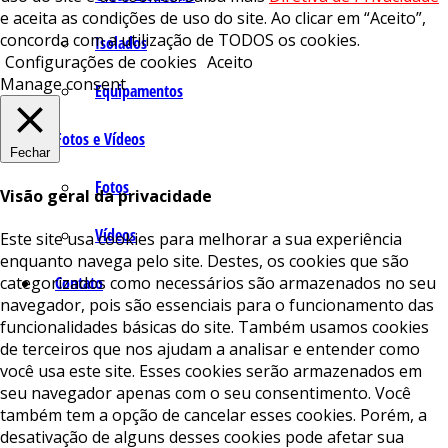
e aceita as condições de uso do site. Ao clicar em “Aceito”,
concorda com a utilização de TODOS os cookies.
Isolados
Configurações de cookies
Aceito
Manage consent
Equipamentos
Fotos e Vídeos
Fechar
Fotos
Visão geral da privacidade
Vídeos
Este site usa cookies para melhorar a sua experiência
enquanto navega pelo site. Destes, os cookies que são
categorizados como necessários são armazenados no seu
Contato
navegador, pois são essenciais para o funcionamento das
funcionalidades básicas do site. Também usamos cookies
de terceiros que nos ajudam a analisar e entender como
você usa este site. Esses cookies serão armazenados em
seu navegador apenas com o seu consentimento. Você
também tem a opção de cancelar esses cookies. Porém, a
desativação de alguns desses cookies pode afetar sua