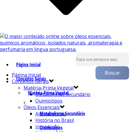
Página Inicial
Página Inicial
Conceitos Gerais
Conceitos Gerais
Matéria-Prima Vegetal
Matéria-Prima Vegetal
Metabolismo Secundário
Quimiotipos
Óleos Essenciais
Metabolismo Secundário
Aromaterapia
História no Brasil
Introdução
Quimiotipos