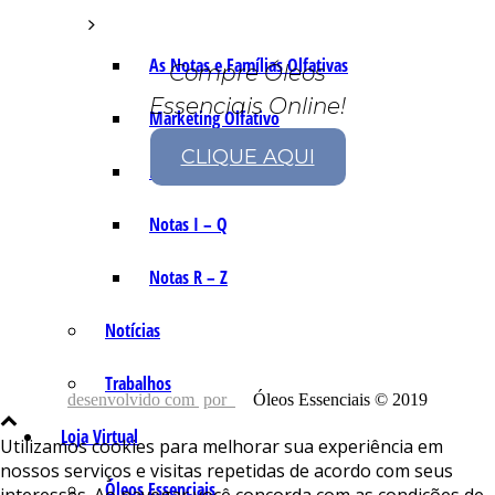
As Notas e Famílias Olfativas
Compre Óleos
Essenciais Online!
Marketing Olfativo
CLIQUE AQUI
Notas A – H
Notas I – Q
Notas R – Z
Notícias
Trabalhos
desenvolvido com
por
Óleos Essenciais © 2019
Loja Virtual
Utilizamos cookies para melhorar sua experiência em
nossos serviços e visitas repetidas de acordo com seus
Óleos Essenciais