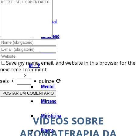
I – L
Lemonal
Limoneno
Linalol
Save my name, email, and website in this browser for the
M – P
next time I comment.
seis
+
=
quinze
Mentol
Mirceno
Miristicina
VÍDEOS SOBRE
AROMATERAPIA DA
Pineno