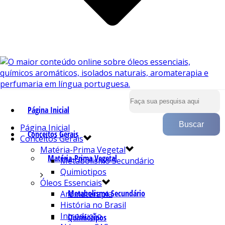
Página Inicial
Página Inicial
Conceitos Gerais
Conceitos Gerais
Matéria-Prima Vegetal
Matéria-Prima Vegetal
Metabolismo Secundário
Quimiotipos
Óleos Essenciais
Metabolismo Secundário
Aromaterapia
História no Brasil
Introdução
Quimiotipos