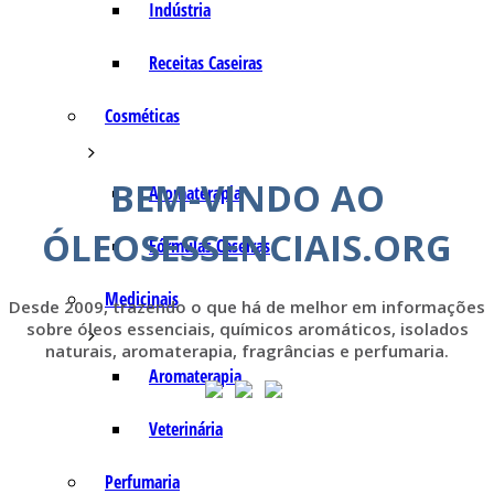
Indústria
Receitas Caseiras
Cosméticas
BEM-VINDO AO
Aromaterapia
ÓLEOSESSENCIAIS.ORG
Fórmulas Caseiras
Medicinais
Desde 2009, trazendo o que há de melhor em informações
sobre óleos essenciais, químicos aromáticos, isolados
naturais, aromaterapia, fragrâncias e perfumaria.
Aromaterapia
Veterinária
Perfumaria