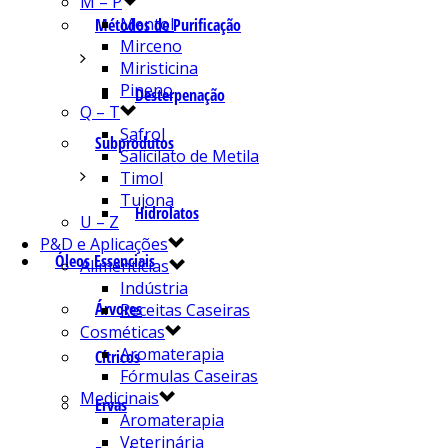
M – P
Mentol
Métodos de Purificação
Mirceno
Miristicina
Pineno
Desterpenação
Q – T
Safrol
Subprodutos
Salicilato de Metila
Timol
Tujona
Hidrolatos
U – Z
P&D e Aplicações
Óleos Essenciais
Alimentícias
Indústria
Árvores
Receitas Caseiras
Cosméticas
Aromaterapia
Cítricos
Fórmulas Caseiras
Medicinais
Ervas
Aromaterapia
Veterinária