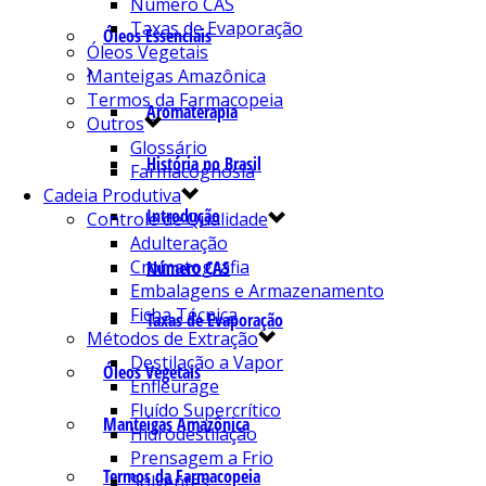
Número CAS
Taxas de Evaporação
Óleos Essenciais
Óleos Vegetais
Manteigas Amazônica
Termos da Farmacopeia
Aromaterapia
Outros
Glossário
História no Brasil
Farmacognosia
Cadeia Produtiva
Introdução
Controle de Qualidade
Adulteração
Cromatografia
Número CAS
Embalagens e Armazenamento
Ficha Técnica
Taxas de Evaporação
Métodos de Extração
Destilação a Vapor
Óleos Vegetais
Enfleurage
Fluído Supercrítico
Manteigas Amazônica
Hidrodestilação
Prensagem a Frio
Termos da Farmacopeia
Solventes