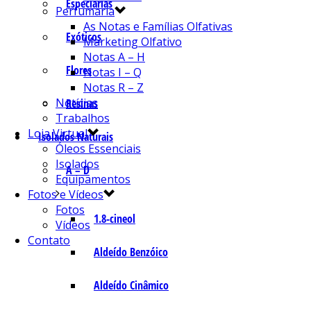
Especiarias
Perfumaria
As Notas e Famílias Olfativas
Exóticos
Marketing Olfativo
Notas A – H
Flores
Notas I – Q
Notas R – Z
Notícias
Resinas
Trabalhos
Loja Virtual
Isolados Naturais
Óleos Essenciais
Isolados
A – D
Equipamentos
Fotos e Vídeos
Fotos
1.8-cineol
Vídeos
Contato
Aldeído Benzóico
Aldeído Cinâmico