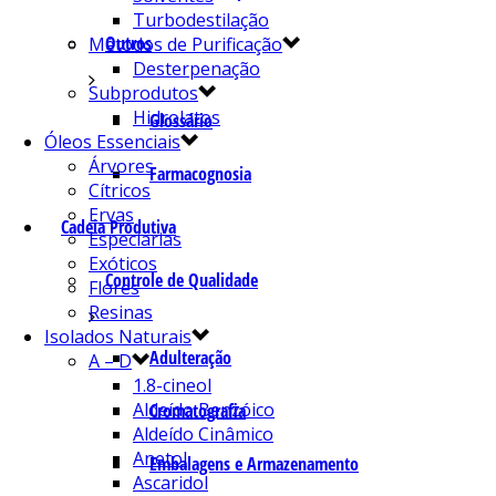
Turbodestilação
Outros
Métodos de Purificação
Desterpenação
Subprodutos
Hidrolatos
Glossário
Óleos Essenciais
Árvores
Farmacognosia
Cítricos
Ervas
Cadeia Produtiva
Especiarias
Exóticos
Controle de Qualidade
Flores
Resinas
Isolados Naturais
Adulteração
A – D
1.8-cineol
Aldeído Benzóico
Cromatografia
Aldeído Cinâmico
Anetol
Embalagens e Armazenamento
Ascaridol