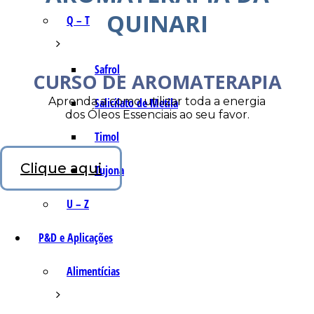
QUINARI
Q – T
Safrol
CURSO DE AROMATERAPIA
Aprenda a como utilizar toda a energia
Salicilato de Metila
dos Óleos Essenciais ao seu favor.
Timol
Clique aqui
Tujona
U – Z
P&D e Aplicações
Alimentícias