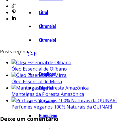
Citral
Citronelal
Citronelol
Posts recentes
E – H
Óleo Essencial de Olíbano
Eucaliptol
Óleo Essencial de Mirra
Eugenol
Manteigas da Floresta Amazônica
Geraniol
Perfumes Veganos 100% Naturais da QUINARÍ
Humuleno
Deixe um comentário