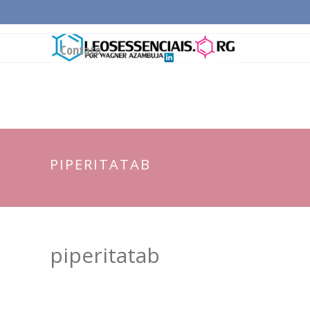
Página Inicial
Conceitos Gerais
Cadeia Pro
Contato
PIPERITATAB
piperitatab