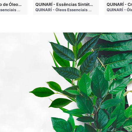
QUINARÍ - Inalação de Óleos Essenciais e Seus Benefícios
QUINARÍ - Essências Sintéticas NÃO Funcionam na Aromaterapia
go
QUINARÍ - Óleos Essenciais e Aromaterapia
• 3 months ago
QUINARÍ - Óleos Essenciais e Aromaterapia
• 3 mo