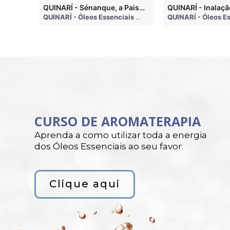
QUINARI - Métodos de Extração de Óleos Essenciais
QUINARÍ - Sénanque, a Paisagem Mais Famosa da Aromaterapia
QUINARÍ - Óleos Essenciais e Aromaterapia
• 4 months ago
QUINARÍ - Óleos Essenciais e Aromaterapia
• 3 weeks a
CURSO DE AROMATERAPIA
Aprenda a como utilizar toda a energia
dos Óleos Essenciais ao seu favor.
Clique aqui