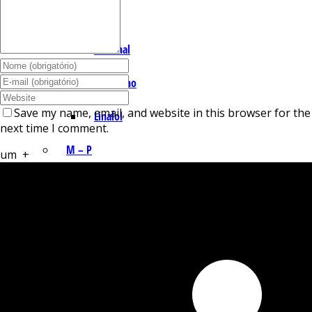
I – L
Lemonal
Limoneno
Save my name, email, and website in this browser for the
Linalol
next time I comment.
M – P
um
+
Mentol
Mirceno
Miristicina
Pineno