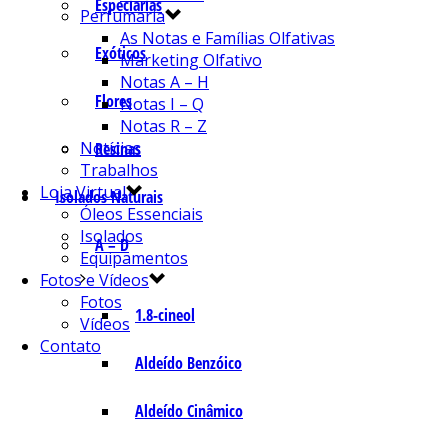
Especiarias
Perfumaria
As Notas e Famílias Olfativas
Exóticos
Marketing Olfativo
Notas A – H
Flores
Notas I – Q
Notas R – Z
Notícias
Resinas
Trabalhos
Loja Virtual
Isolados Naturais
Óleos Essenciais
Isolados
A – D
Equipamentos
Fotos e Vídeos
Fotos
1.8-cineol
Vídeos
Contato
Aldeído Benzóico
Aldeído Cinâmico