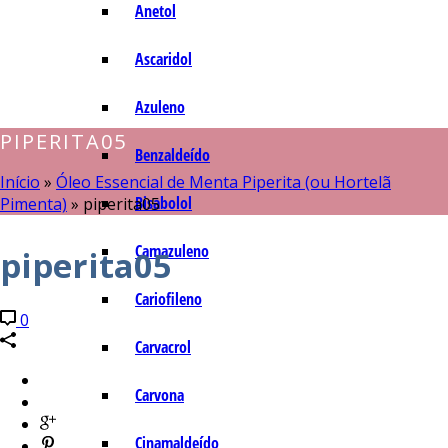
Anetol
Ascaridol
Azuleno
PIPERITA05
Benzaldeído
Início
»
Óleo Essencial de Menta Piperita (ou Hortelã
Bisabolol
Pimenta)
»
piperita05
Camazuleno
piperita05
Cariofileno
0
Carvacrol
Carvona
Cinamaldeído