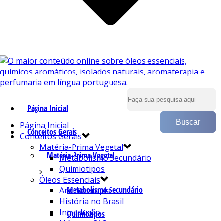
Página Inicial
Página Inicial
Conceitos Gerais
Conceitos Gerais
Matéria-Prima Vegetal
Matéria-Prima Vegetal
Metabolismo Secundário
Quimiotipos
Óleos Essenciais
Metabolismo Secundário
Aromaterapia
História no Brasil
Introdução
Quimiotipos