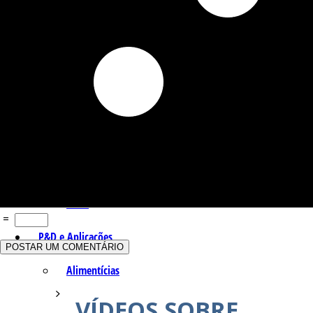
Q – T
Safrol
Salicilato de Metila
Timol
Tujona
U – Z
=
P&D e Aplicações
Alimentícias
VÍDEOS SOBRE