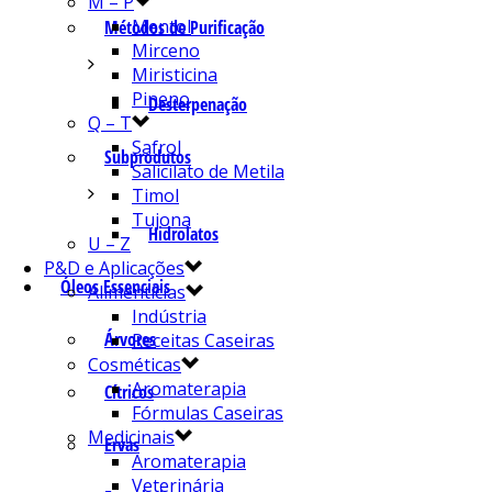
M – P
Mentol
Métodos de Purificação
Mirceno
Miristicina
Pineno
Desterpenação
Q – T
Safrol
Subprodutos
Salicilato de Metila
Timol
Tujona
Hidrolatos
U – Z
P&D e Aplicações
Óleos Essenciais
Alimentícias
Indústria
Árvores
Receitas Caseiras
Cosméticas
Aromaterapia
Cítricos
Fórmulas Caseiras
Medicinais
Ervas
Aromaterapia
Veterinária