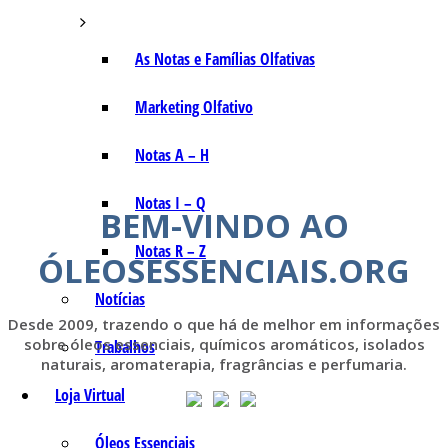
As Notas e Famílias Olfativas
Marketing Olfativo
Notas A – H
Notas I – Q
BEM-VINDO AO
Notas R – Z
ÓLEOSESSENCIAIS.ORG
Notícias
Desde 2009, trazendo o que há de melhor em informações
sobre óleos essenciais, químicos aromáticos, isolados
Trabalhos
naturais, aromaterapia, fragrâncias e perfumaria.
Loja Virtual
Óleos Essenciais