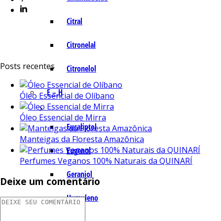
Citral
Citronelal
Posts recentes
Citronelol
E – H
Óleo Essencial de Olíbano
Óleo Essencial de Mirra
Eucaliptol
Manteigas da Floresta Amazônica
Eugenol
Perfumes Veganos 100% Naturais da QUINARÍ
Geraniol
Deixe um comentário
Humuleno