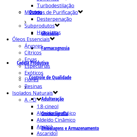
Turbodestilação
Outros
Métodos de Purificação
Desterpenação
Subprodutos
Hidrolatos
Glossário
Óleos Essenciais
Árvores
Farmacognosia
Cítricos
Ervas
Cadeia Produtiva
Especiarias
Exóticos
Controle de Qualidade
Flores
Resinas
Isolados Naturais
Adulteração
A – D
1.8-cineol
Aldeído Benzóico
Cromatografia
Aldeído Cinâmico
Anetol
Embalagens e Armazenamento
Ascaridol