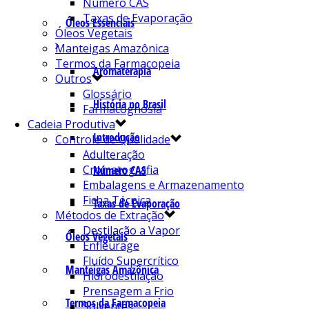
Número CAS
Taxas de Evaporação
Óleos Essenciais
Óleos Vegetais
Manteigas Amazônica
Termos da Farmacopeia
Aromaterapia
Outros
Glossário
História no Brasil
Farmacognosia
Cadeia Produtiva
Introdução
Controle de Qualidade
Adulteração
Cromatografia
Número CAS
Embalagens e Armazenamento
Ficha Técnica
Taxas de Evaporação
Métodos de Extração
Destilação a Vapor
Óleos Vegetais
Enfleurage
Fluído Supercrítico
Manteigas Amazônica
Hidrodestilação
Prensagem a Frio
Termos da Farmacopeia
Solventes