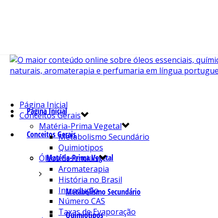
Página Inicial
Página Inicial
Conceitos Gerais
Matéria-Prima Vegetal
Conceitos Gerais
Metabolismo Secundário
Quimiotipos
Matéria-Prima Vegetal
Óleos Essenciais
Aromaterapia
História no Brasil
Introdução
Metabolismo Secundário
Número CAS
Taxas de Evaporação
Quimiotipos