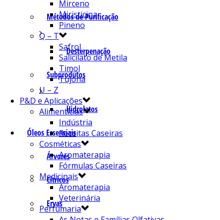
Mirceno
Miristicina
Métodos de Purificação
Pineno
Q – T
Safrol
Desterpenação
Salicilato de Metila
Timol
Subprodutos
Tujona
U – Z
P&D e Aplicações
Hidrolatos
Alimentícias
Indústria
Óleos Essenciais
Receitas Caseiras
Cosméticas
Aromaterapia
Árvores
Fórmulas Caseiras
Medicinais
Cítricos
Aromaterapia
Veterinária
Ervas
Perfumaria
As Notas e Famílias Olfativas