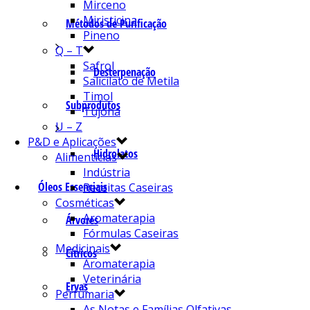
Mirceno
Miristicina
Métodos de Purificação
Pineno
Q – T
Safrol
Desterpenação
Salicilato de Metila
Timol
Subprodutos
Tujona
U – Z
P&D e Aplicações
Hidrolatos
Alimentícias
Indústria
Óleos Essenciais
Receitas Caseiras
Cosméticas
Aromaterapia
Árvores
Fórmulas Caseiras
Medicinais
Cítricos
Aromaterapia
Veterinária
Ervas
Perfumaria
As Notas e Famílias Olfativas