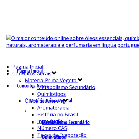
Página Inicial
Página Inicial
Conceitos Gerais
Matéria-Prima Vegetal
Conceitos Gerais
Metabolismo Secundário
Quimiotipos
Matéria-Prima Vegetal
Óleos Essenciais
Aromaterapia
História no Brasil
Introdução
Metabolismo Secundário
Número CAS
Taxas de Evaporação
Quimiotipos