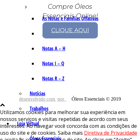
Compre Óleos
Essenciais Online!
As Notas e Famílias Olfativas
CLIQUE AQUI
Marketing Olfativo
Notas A – H
Notas I – Q
Notas R – Z
Notícias
desenvolvido com
por
Óleos Essenciais © 2019
Trabalhos
Utilizamos cookies para melhorar sua experiência em
nossos serviços e visitas repetidas de acordo com seus
Loja Virtual
interesses. Ao navegar você concorda com as condições de
uso do site e de cookies. Saiba mais
Diretiva de Privacidade
Óleos Essenciais
e aceita as condições de uso do site. Ao clicar em “Aceito”,