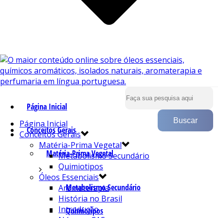
Página Inicial
Página Inicial
Conceitos Gerais
Conceitos Gerais
Matéria-Prima Vegetal
Matéria-Prima Vegetal
Metabolismo Secundário
Quimiotipos
Óleos Essenciais
Metabolismo Secundário
Aromaterapia
História no Brasil
Introdução
Quimiotipos