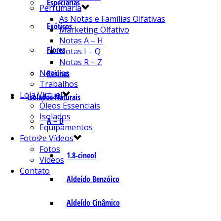
Especiarias
Perfumaria
As Notas e Famílias Olfativas
Exóticos
Marketing Olfativo
Notas A – H
Flores
Notas I – Q
Notas R – Z
Notícias
Resinas
Trabalhos
Loja Virtual
Isolados Naturais
Óleos Essenciais
Isolados
A – D
Equipamentos
Fotos e Vídeos
Fotos
1.8-cineol
Vídeos
Contato
Aldeído Benzóico
Aldeído Cinâmico