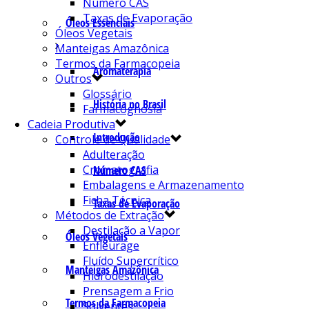
Número CAS
Taxas de Evaporação
Óleos Essenciais
Óleos Vegetais
Manteigas Amazônica
Termos da Farmacopeia
Aromaterapia
Outros
Glossário
História no Brasil
Farmacognosia
Cadeia Produtiva
Introdução
Controle de Qualidade
Adulteração
Cromatografia
Número CAS
Embalagens e Armazenamento
Ficha Técnica
Taxas de Evaporação
Métodos de Extração
Destilação a Vapor
Óleos Vegetais
Enfleurage
Fluído Supercrítico
Manteigas Amazônica
Hidrodestilação
Prensagem a Frio
Termos da Farmacopeia
Solventes