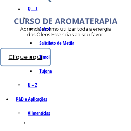
Q – T
CURSO DE AROMATERAPIA
Safrol
Aprenda a como utilizar toda a energia
dos Óleos Essenciais ao seu favor.
Salicilato de Metila
Clique aqui
Timol
Tujona
U – Z
P&D e Aplicações
Alimentícias