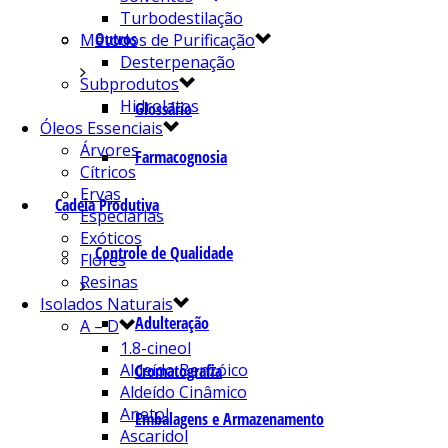
Turbodestilação
Outros
Métodos de Purificação
Desterpenação
Subprodutos
Hidrolatos
Glossário
Óleos Essenciais
Árvores
Farmacognosia
Cítricos
Ervas
Cadeia Produtiva
Especiarias
Exóticos
Controle de Qualidade
Flores
Resinas
Isolados Naturais
Adulteração
A – D
1.8-cineol
Aldeído Benzóico
Cromatografia
Aldeído Cinâmico
Anetol
Embalagens e Armazenamento
Ascaridol