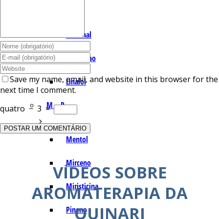
I – L
Lemonal
Limoneno
Save my name, email, and website in this browser for the
Linalol
next time I comment.
M – P
quatro
−
3
=
Mentol
Mirceno
VÍDEOS SOBRE
Miristicina
AROMATERAPIA DA
QUINARI
Pineno