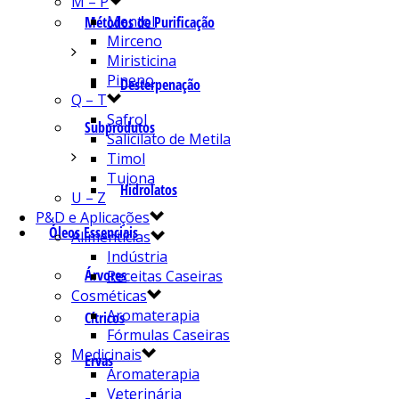
M – P
Mentol
Métodos de Purificação
Mirceno
Miristicina
Pineno
Desterpenação
Q – T
Safrol
Subprodutos
Salicilato de Metila
Timol
Tujona
Hidrolatos
U – Z
P&D e Aplicações
Óleos Essenciais
Alimentícias
Indústria
Árvores
Receitas Caseiras
Cosméticas
Aromaterapia
Cítricos
Fórmulas Caseiras
Medicinais
Ervas
Aromaterapia
Veterinária