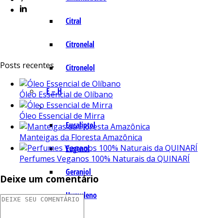
Citral
Citronelal
Posts recentes
Citronelol
E – H
Óleo Essencial de Olíbano
Óleo Essencial de Mirra
Eucaliptol
Manteigas da Floresta Amazônica
Eugenol
Perfumes Veganos 100% Naturais da QUINARÍ
Geraniol
Deixe um comentário
Humuleno