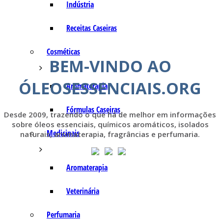
Indústria
Receitas Caseiras
Cosméticas
BEM-VINDO AO
ÓLEOSESSENCIAIS.ORG
Aromaterapia
Fórmulas Caseiras
Desde 2009, trazendo o que há de melhor em informações
sobre óleos essenciais, químicos aromáticos, isolados
Medicinais
naturais, aromaterapia, fragrâncias e perfumaria.
Aromaterapia
Veterinária
Perfumaria