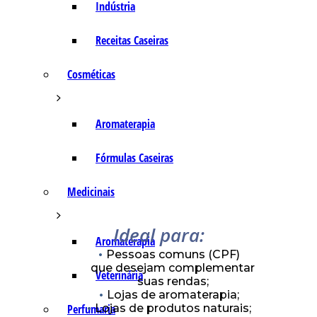
Indústria
Receitas Caseiras
Cosméticas
Aromaterapia
Fórmulas Caseiras
Medicinais
Ideal para:
Aromaterapia
Pessoas comuns (CPF)
que desejam complementar
Veterinária
suas rendas;
Lojas de aromaterapia;
Lojas de produtos naturais;
Perfumaria