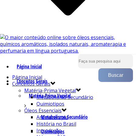
Página Inicial
Página Inicial
Conceitos Gerais
Conceitos Gerais
Matéria-Prima Vegetal
Matéria-Prima Vegetal
Metabolismo Secundário
Quimiotipos
Óleos Essenciais
Metabolismo Secundário
Aromaterapia
História no Brasil
Introdução
Quimiotipos