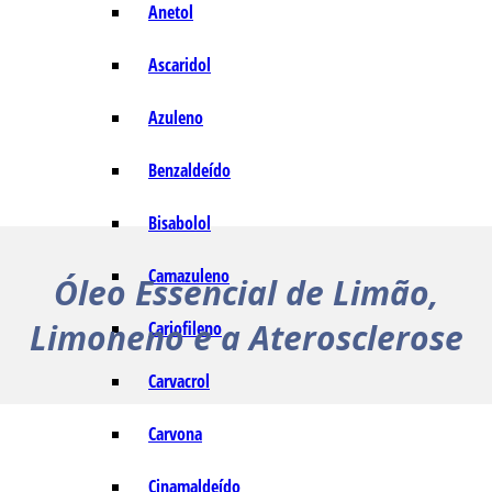
Anetol
Ascaridol
Azuleno
Benzaldeído
Bisabolol
Camazuleno
Óleo Essencial de Limão,
Limoneno e a Aterosclerose
Cariofileno
Carvacrol
Carvona
Cinamaldeído