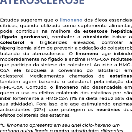
Estudos sugerem que o
limoneno
dos óleos essenciai
cítricos, quando utilizado como suplemento alimentar,
pode contribuir na melhora da
esteatose hepátic
(
fígado gorduroso
), combater a
obesidade
, baixar 
colesterol
e triglicérides elevados, controlar a
hiperglicemia, além de prevenir a oxidação do colesterol;
tratando da aterosclerose. O
limoneno
age inibindo
moderadamente no fígado a enzima HMG-CoA redutase
que participa da síntese do colesterol. Ao inibir a HMG-
CoA ele bloqueia a conversão do latosterol em
colesterol. Medicamentos chamados de
estatinas
também agem baixando o colesterol pela inibição da
HMG-CoA. Contudo, o
limoneno
não desencadeia em
quem o usa os efeitos colaterais das estatinas por não
inibir fortemente a HMG-CoA (1% na dieta reduz 55% da
sua atividade). Fora isso, ele age estimulando enzimas
antioxidantes (GPx) que protegem os
neurônios
do
efeitos colaterais das estatinas.
“O limoneno apresenta em seu anel ciclo-hexeno um
carbono quiral ligado a quatro substituintes diferentes