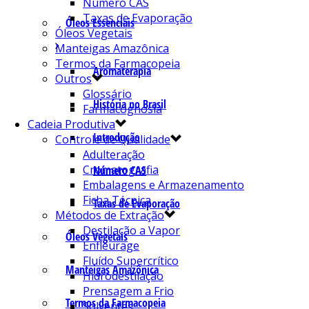
Número CAS
Taxas de Evaporação
Óleos Essenciais
Óleos Vegetais
Manteigas Amazônica
Termos da Farmacopeia
Aromaterapia
Outros
Glossário
História no Brasil
Farmacognosia
Cadeia Produtiva
Introdução
Controle de Qualidade
Adulteração
Cromatografia
Número CAS
Embalagens e Armazenamento
Ficha Técnica
Taxas de Evaporação
Métodos de Extração
Destilação a Vapor
Óleos Vegetais
Enfleurage
Fluído Supercrítico
Manteigas Amazônica
Hidrodestilação
Prensagem a Frio
Termos da Farmacopeia
Solventes