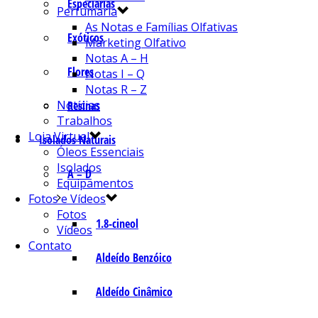
Especiarias
Perfumaria
As Notas e Famílias Olfativas
Exóticos
Marketing Olfativo
Notas A – H
Flores
Notas I – Q
Notas R – Z
Notícias
Resinas
Trabalhos
Loja Virtual
Isolados Naturais
Óleos Essenciais
Isolados
A – D
Equipamentos
Fotos e Vídeos
Fotos
1.8-cineol
Vídeos
Contato
Aldeído Benzóico
Aldeído Cinâmico