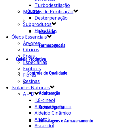
Turbodestilação
Outros
Métodos de Purificação
Desterpenação
Subprodutos
Hidrolatos
Glossário
Óleos Essenciais
Árvores
Farmacognosia
Cítricos
Ervas
Cadeia Produtiva
Especiarias
Exóticos
Controle de Qualidade
Flores
Resinas
Isolados Naturais
Adulteração
A – D
1.8-cineol
Aldeído Benzóico
Cromatografia
Aldeído Cinâmico
Anetol
Embalagens e Armazenamento
Ascaridol