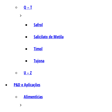
Q – T
Safrol
Salicilato de Metila
Timol
Tujona
U – Z
P&D e Aplicações
Alimentícias