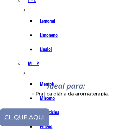
I – L
Lemonal
Limoneno
Linalol
M – P
Ideal para:
Mentol
Pratica diária da aromaterapia.
Mirceno
Miristicina
CLIQUE AQUI
Pineno