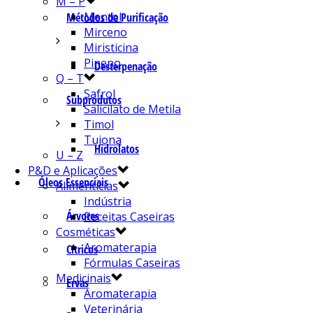
M – P
Mentol
Métodos de Purificação
Mirceno
Miristicina
Pineno
Desterpenação
Q – T
Safrol
Subprodutos
Salicilato de Metila
Timol
Tujona
Hidrolatos
U – Z
P&D e Aplicações
Óleos Essenciais
Alimentícias
Indústria
Árvores
Receitas Caseiras
Cosméticas
Aromaterapia
Cítricos
Fórmulas Caseiras
Medicinais
Ervas
Aromaterapia
Veterinária