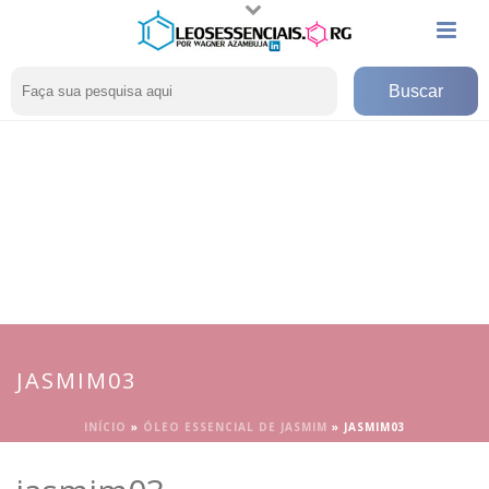
JASMIM03
INÍCIO
»
ÓLEO ESSENCIAL DE JASMIM
»
JASMIM03