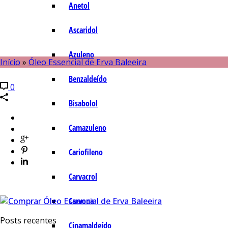
Anetol
Ascaridol
Azuleno
Início
»
Óleo Essencial de Erva Baleeira
Benzaldeído
0
Bisabolol
Camazuleno
Cariofileno
Carvacrol
Carvona
Posts recentes
Cinamaldeído