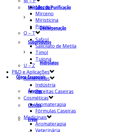
M – P
Mentol
Métodos de Purificação
Mirceno
Miristicina
Pineno
Desterpenação
Q – T
Safrol
Subprodutos
Salicilato de Metila
Timol
Tujona
Hidrolatos
U – Z
P&D e Aplicações
Óleos Essenciais
Alimentícias
Indústria
Árvores
Receitas Caseiras
Cosméticas
Aromaterapia
Cítricos
Fórmulas Caseiras
Medicinais
Ervas
Aromaterapia
Veterinária