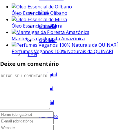
Citral
Óleo Essencial de Olíbano
Óleo Essencial de Mirra
Citronelal
Manteigas da Floresta Amazônica
Citronelol
Perfumes Veganos 100% Naturais da QUINARÍ
E – H
Deixe um comentário
Eucaliptol
Eugenol
Geraniol
Humuleno