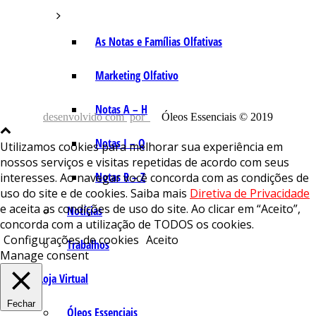
As Notas e Famílias Olfativas
Marketing Olfativo
Notas A – H
desenvolvido com
por
Óleos Essenciais © 2019
Notas I – Q
Utilizamos cookies para melhorar sua experiência em
nossos serviços e visitas repetidas de acordo com seus
Notas R – Z
interesses. Ao navegar você concorda com as condições de
uso do site e de cookies. Saiba mais
Diretiva de Privacidade
e aceita as condições de uso do site. Ao clicar em “Aceito”,
Notícias
concorda com a utilização de TODOS os cookies.
Configurações de cookies
Aceito
Trabalhos
Manage consent
Loja Virtual
Fechar
Óleos Essenciais