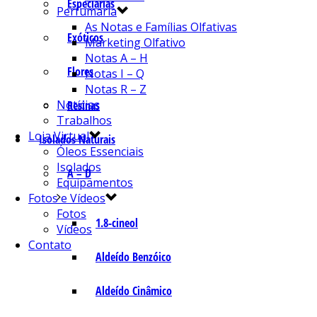
Especiarias
Perfumaria
As Notas e Famílias Olfativas
Exóticos
Marketing Olfativo
Notas A – H
Flores
Notas I – Q
Notas R – Z
Notícias
Resinas
Trabalhos
Loja Virtual
Isolados Naturais
Óleos Essenciais
Isolados
A – D
Equipamentos
Fotos e Vídeos
Fotos
1.8-cineol
Vídeos
Contato
Aldeído Benzóico
Aldeído Cinâmico