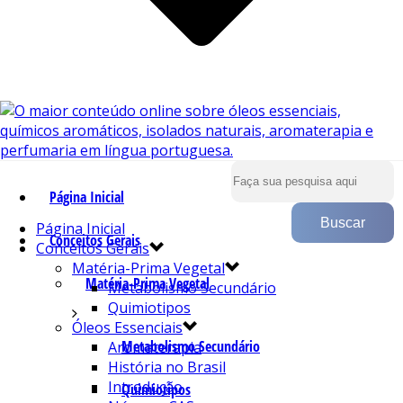
Página Inicial
Página Inicial
Conceitos Gerais
Conceitos Gerais
Matéria-Prima Vegetal
Matéria-Prima Vegetal
Metabolismo Secundário
Quimiotipos
Óleos Essenciais
Metabolismo Secundário
Aromaterapia
História no Brasil
Introdução
Quimiotipos