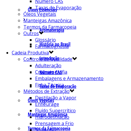
Número CAS
Taxas de Evaporação
Óleos Essenciais
Óleos Vegetais
Manteigas Amazônica
Termos da Farmacopeia
Aromaterapia
Outros
Glossário
História no Brasil
Farmacognosia
Cadeia Produtiva
Introdução
Controle de Qualidade
Adulteração
Cromatografia
Número CAS
Embalagens e Armazenamento
Ficha Técnica
Taxas de Evaporação
Métodos de Extração
Destilação a Vapor
Óleos Vegetais
Enfleurage
Fluído Supercrítico
Manteigas Amazônica
Hidrodestilação
Prensagem a Frio
Termos da Farmacopeia
Solventes