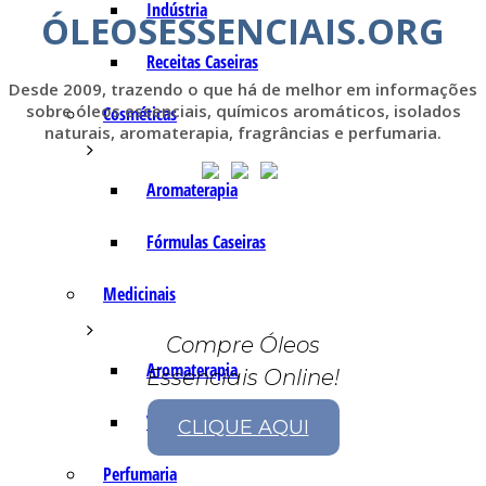
Indústria
ÓLEOSESSENCIAIS.ORG
Receitas Caseiras
Desde 2009, trazendo o que há de melhor em informações
sobre óleos essenciais, químicos aromáticos, isolados
Cosméticas
naturais, aromaterapia, fragrâncias e perfumaria.
Aromaterapia
Fórmulas Caseiras
Medicinais
Compre Óleos
Aromaterapia
Essenciais Online!
Veterinária
CLIQUE AQUI
Perfumaria