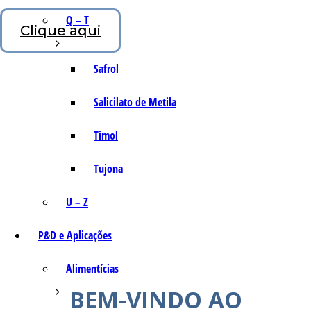
Q – T
Clique aqui
Safrol
Salicilato de Metila
Timol
Tujona
U – Z
P&D e Aplicações
Alimentícias
BEM-VINDO AO