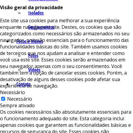
Visão geral da privacidade
Isolados
Este site usa cookies para melhorar a sua experiência
enquanto navega pelo site. Destes, os cookies que são
Equipamentos
categorizados como necessários são armazenados no seu
navegador, pois são essenciais para o funcionamento das
Fotos e Vídeos
funcionalidades básicas do site. Também usamos cookies
de terceiros que nos ajudam a analisar e entender como
Fotos
você usa este site. Esses cookies serão armazenados em
seu navegador apenas com o seu consentimento. Você
Vídeos
também tem a opção de cancelar esses cookies. Porém, a
desativação de alguns desses cookies pode afetar sua
Contato
experiência de navegação.
Necessário
Necessário
Sempre ativado
Os cookies necessários são absolutamente essenciais para
o funcionamento adequado do site. Esta categoria inclui
apenas cookies que garantem as funcionalidades básicas e
recursos de segurança do site. Esses cookies não