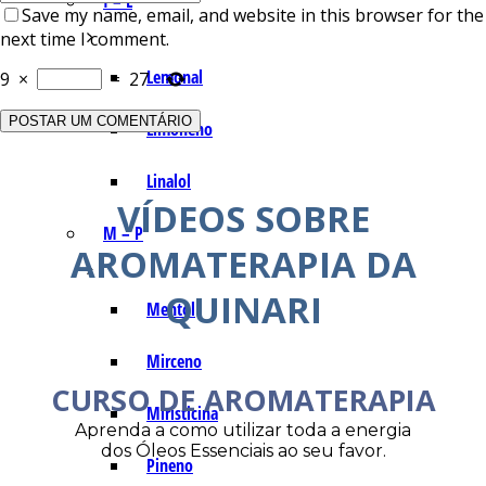
I – L
Save my name, email, and website in this browser for the
next time I comment.
Lemonal
9
×
=
27
Limoneno
Linalol
VÍDEOS SOBRE
M – P
AROMATERAPIA DA
QUINARI
Mentol
Mirceno
CURSO DE AROMATERAPIA
Miristicina
Aprenda a como utilizar toda a energia
dos Óleos Essenciais ao seu favor.
Pineno