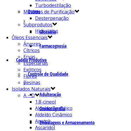
Turbodestilação
Outros
Métodos de Purificação
Desterpenação
Subprodutos
Hidrolatos
Glossário
Óleos Essenciais
Árvores
Farmacognosia
Cítricos
Ervas
Cadeia Produtiva
Especiarias
Exóticos
Controle de Qualidade
Flores
Resinas
Isolados Naturais
Adulteração
A – D
1.8-cineol
Aldeído Benzóico
Cromatografia
Aldeído Cinâmico
Anetol
Embalagens e Armazenamento
Ascaridol