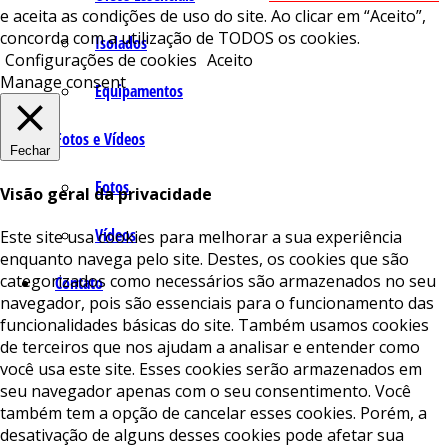
e aceita as condições de uso do site. Ao clicar em “Aceito”,
concorda com a utilização de TODOS os cookies.
Isolados
Configurações de cookies
Aceito
Manage consent
Equipamentos
Fotos e Vídeos
Fechar
Fotos
Visão geral da privacidade
Vídeos
Este site usa cookies para melhorar a sua experiência
enquanto navega pelo site. Destes, os cookies que são
categorizados como necessários são armazenados no seu
Contato
navegador, pois são essenciais para o funcionamento das
funcionalidades básicas do site. Também usamos cookies
de terceiros que nos ajudam a analisar e entender como
você usa este site. Esses cookies serão armazenados em
seu navegador apenas com o seu consentimento. Você
também tem a opção de cancelar esses cookies. Porém, a
desativação de alguns desses cookies pode afetar sua