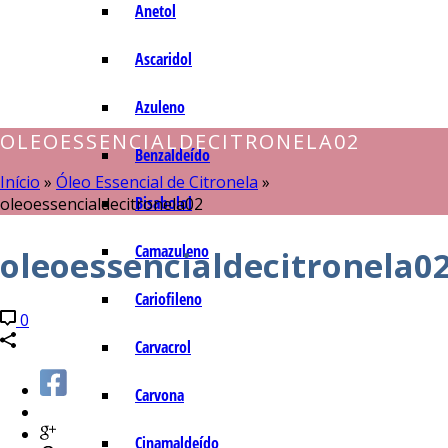
Anetol
Ascaridol
Azuleno
OLEOESSENCIALDECITRONELA02
Benzaldeído
Início
»
Óleo Essencial de Citronela
»
Bisabolol
oleoessencialdecitronela02
Camazuleno
oleoessencialdecitronela0
Cariofileno
0
Carvacrol
Carvona
Cinamaldeído