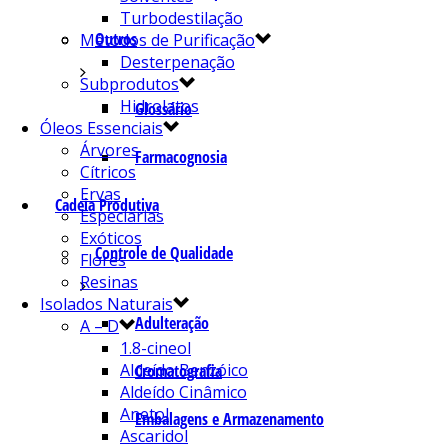
Turbodestilação
Outros
Métodos de Purificação
Desterpenação
Subprodutos
Hidrolatos
Glossário
Óleos Essenciais
Árvores
Farmacognosia
Cítricos
Ervas
Cadeia Produtiva
Especiarias
Exóticos
Controle de Qualidade
Flores
Resinas
Isolados Naturais
Adulteração
A – D
1.8-cineol
Aldeído Benzóico
Cromatografia
Aldeído Cinâmico
Anetol
Embalagens e Armazenamento
Ascaridol