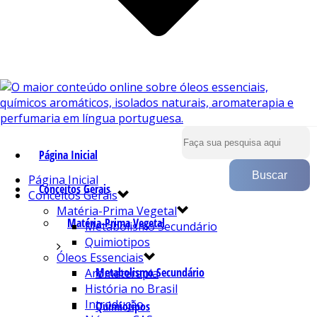
Página Inicial
Página Inicial
Conceitos Gerais
Conceitos Gerais
Matéria-Prima Vegetal
Matéria-Prima Vegetal
Metabolismo Secundário
Quimiotipos
Óleos Essenciais
Metabolismo Secundário
Aromaterapia
História no Brasil
Introdução
Quimiotipos