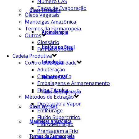
Número CAS
Taxas de Evaporação
Óleos Essenciais
Óleos Vegetais
Manteigas Amazônica
Termos da Farmacopeia
Aromaterapia
Outros
Glossário
História no Brasil
Farmacognosia
Cadeia Produtiva
Introdução
Controle de Qualidade
Adulteração
Cromatografia
Número CAS
Embalagens e Armazenamento
Ficha Técnica
Taxas de Evaporação
Métodos de Extração
Destilação a Vapor
Óleos Vegetais
Enfleurage
Fluído Supercrítico
Manteigas Amazônica
Hidrodestilação
Prensagem a Frio
Termos da Farmacopeia
Solventes