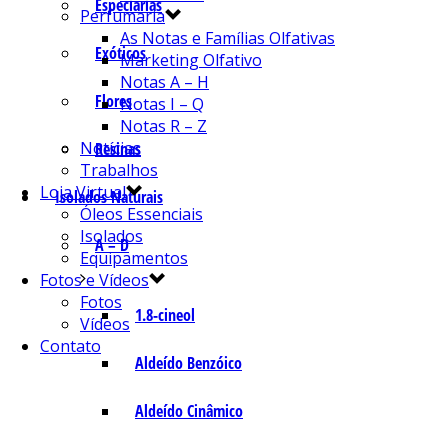
Especiarias
Perfumaria
As Notas e Famílias Olfativas
Exóticos
Marketing Olfativo
Notas A – H
Flores
Notas I – Q
Notas R – Z
Notícias
Resinas
Trabalhos
Loja Virtual
Isolados Naturais
Óleos Essenciais
Isolados
A – D
Equipamentos
Fotos e Vídeos
Fotos
1.8-cineol
Vídeos
Contato
Aldeído Benzóico
Aldeído Cinâmico