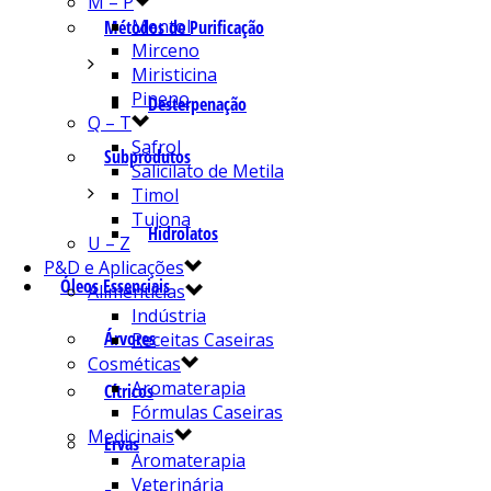
M – P
Mentol
Métodos de Purificação
Mirceno
Miristicina
Pineno
Desterpenação
Q – T
Safrol
Subprodutos
Salicilato de Metila
Timol
Tujona
Hidrolatos
U – Z
P&D e Aplicações
Óleos Essenciais
Alimentícias
Indústria
Árvores
Receitas Caseiras
Cosméticas
Aromaterapia
Cítricos
Fórmulas Caseiras
Medicinais
Ervas
Aromaterapia
Veterinária