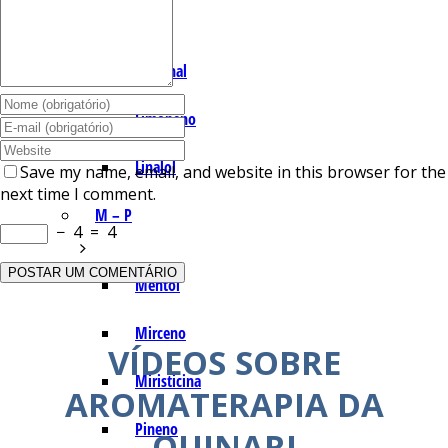
I – L
Lemonal
Limoneno
Linalol
Save my name, email, and website in this browser for the
next time I comment.
M – P
−
4
=
4
Mentol
Mirceno
VÍDEOS SOBRE
Miristicina
AROMATERAPIA DA
Pineno
QUINARI