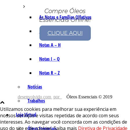
Compre Óleos
As Notas e Famílias Olfativas
Essenciais Online!
Marketing Olfativo
CLIQUE AQUI
Notas A – H
Notas I – Q
Notas R – Z
Notícias
desenvolvido com
por
Óleos Essenciais © 2019
Trabalhos
Utilizamos cookies para melhorar sua experiência em
Loja Virtual
nossos serviços e visitas repetidas de acordo com seus
interesses. Ao navegar você concorda com as condições de
uso do site e de cookies. Saiba mais
Diretiva de Privacidade
Óleos Essenciais