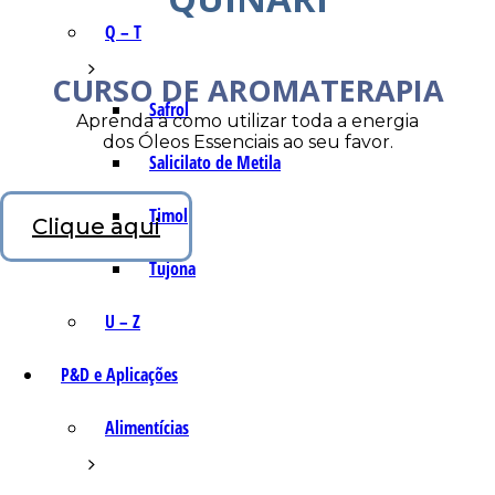
Q – T
CURSO DE AROMATERAPIA
Safrol
Aprenda a como utilizar toda a energia
dos Óleos Essenciais ao seu favor.
Salicilato de Metila
Timol
Clique aqui
Tujona
U – Z
P&D e Aplicações
Alimentícias