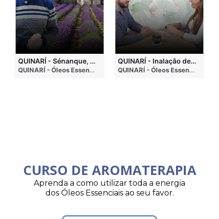
QUINARÍ - Sénanque, a Paisagem Mais Famosa da Aromaterapia
QUINARÍ - Inalação de Óleos Essenciais e Seus Benefícios
go
• 4 months ago
QUINARÍ - Óleos Essenciais e Aromaterapia
• 3 weeks ago
QUINARÍ - Óleos Essenciais e Aromaterapia
CURSO DE AROMATERAPIA
Aprenda a como utilizar toda a energia
dos Óleos Essenciais ao seu favor.