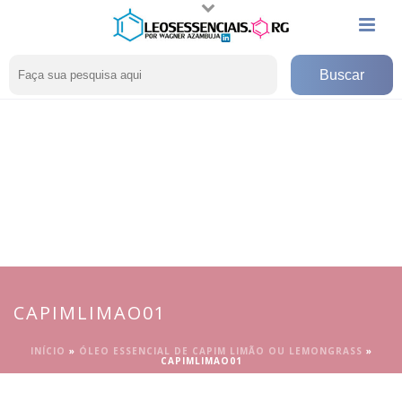
CAPIMLIMAO01
INÍCIO
»
ÓLEO ESSENCIAL DE CAPIM LIMÃO OU LEMONGRASS
»
CAPIMLIMAO01