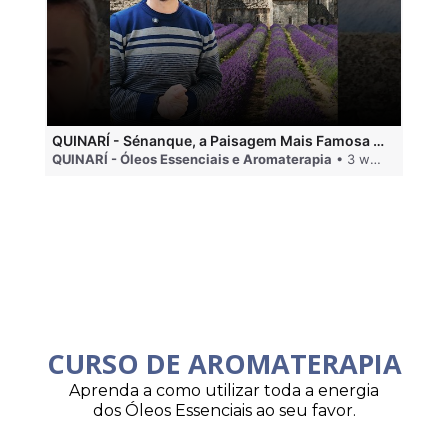
QUINARÍ - Sénanque, a Paisagem Mais Famosa da Aromaterapia
QUINARÍ - Óleos Essenciais e Aromaterapia
• 3 weeks ago
QU
CURSO DE AROMATERAPIA
Aprenda a como utilizar toda a energia
dos Óleos Essenciais ao seu favor.