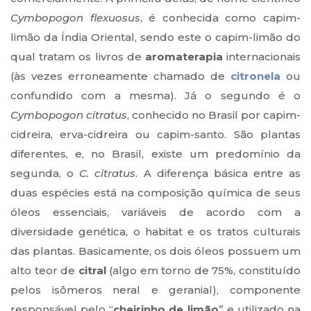
Cymbopogon flexuosus
, é conhecida como capim-
limão da Índia Oriental, sendo este o capim-limão do
qual tratam os livros de
aromaterapia
internacionais
(às vezes erroneamente chamado de
citronela
ou
confundido com a mesma). Já o segundo é o
Cymbopogon citratus
, conhecido no Brasil por capim-
cidreira, erva-cidreira ou capim-santo. São plantas
diferentes, e, no Brasil, existe um predomínio da
segunda, o
C. citratus
. A diferença básica entre as
duas espécies está na composição química de seus
óleos essenciais, variáveis de acordo com a
diversidade genética, o habitat e os tratos culturais
das plantas. Basicamente, os dois óleos possuem um
alto teor de
citral
(algo em torno de 75%, constituído
pelos isômeros neral e geranial), componente
responsável pelo “
cheirinho de limão
” e utilizado na