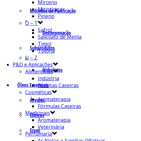
Mirceno
Miristicina
Métodos de Purificação
Pineno
Q – T
Safrol
Desterpenação
Salicilato de Metila
Timol
Subprodutos
Tujona
U – Z
P&D e Aplicações
Hidrolatos
Alimentícias
Indústria
Óleos Essenciais
Receitas Caseiras
Cosméticas
Aromaterapia
Árvores
Fórmulas Caseiras
Medicinais
Cítricos
Aromaterapia
Veterinária
Ervas
Perfumaria
As Notas e Famílias Olfativas