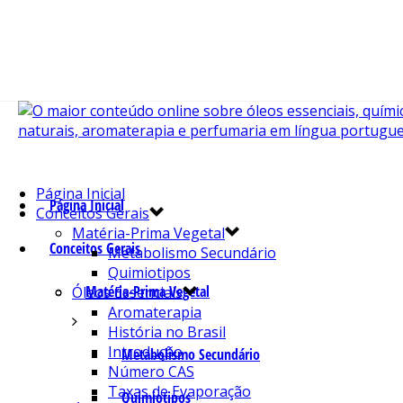
Página Inicial
Página Inicial
Conceitos Gerais
Matéria-Prima Vegetal
Conceitos Gerais
Metabolismo Secundário
Quimiotipos
Matéria-Prima Vegetal
Óleos Essenciais
Aromaterapia
História no Brasil
Introdução
Metabolismo Secundário
Número CAS
Taxas de Evaporação
Quimiotipos