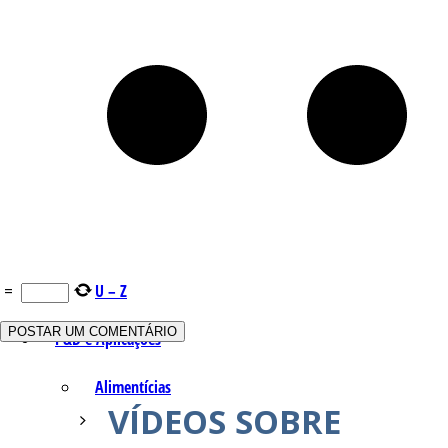
Q – T
Safrol
Salicilato de Metila
Timol
Tujona
=
U – Z
P&D e Aplicações
Alimentícias
VÍDEOS SOBRE