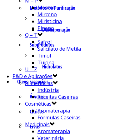
M – P
Mentol
Métodos de Purificação
Mirceno
Miristicina
Pineno
Desterpenação
Q – T
Safrol
Subprodutos
Salicilato de Metila
Timol
Tujona
Hidrolatos
U – Z
P&D e Aplicações
Óleos Essenciais
Alimentícias
Indústria
Árvores
Receitas Caseiras
Cosméticas
Aromaterapia
Cítricos
Fórmulas Caseiras
Medicinais
Ervas
Aromaterapia
Veterinária