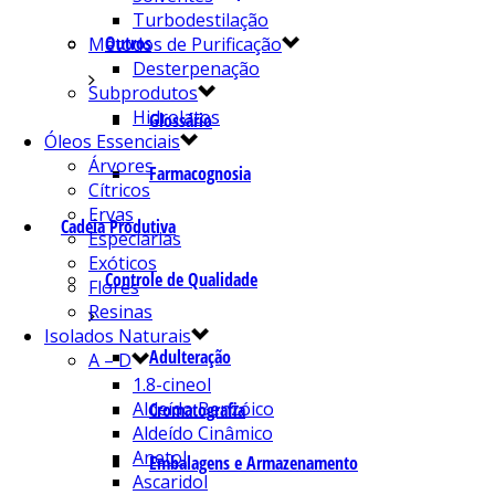
Turbodestilação
Outros
Métodos de Purificação
Desterpenação
Subprodutos
Hidrolatos
Glossário
Óleos Essenciais
Árvores
Farmacognosia
Cítricos
Ervas
Cadeia Produtiva
Especiarias
Exóticos
Controle de Qualidade
Flores
Resinas
Isolados Naturais
Adulteração
A – D
1.8-cineol
Aldeído Benzóico
Cromatografia
Aldeído Cinâmico
Anetol
Embalagens e Armazenamento
Ascaridol