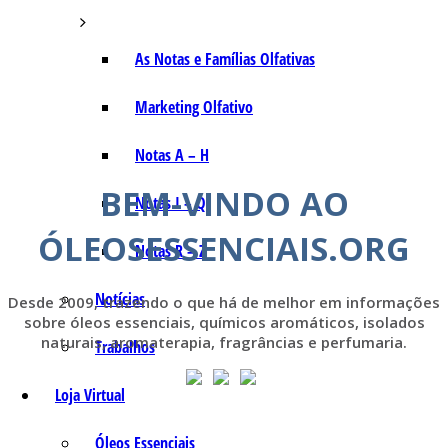
As Notas e Famílias Olfativas
Marketing Olfativo
Notas A – H
BEM-VINDO AO
Notas I – Q
ÓLEOSESSENCIAIS.ORG
Notas R – Z
Notícias
Desde 2009, trazendo o que há de melhor em informações
sobre óleos essenciais, químicos aromáticos, isolados
naturais, aromaterapia, fragrâncias e perfumaria.
Trabalhos
Loja Virtual
Óleos Essenciais