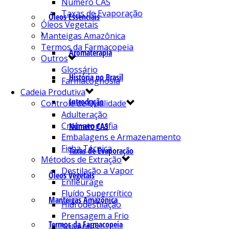
Número CAS
Taxas de Evaporação
Óleos Essenciais
Óleos Vegetais
Manteigas Amazônica
Termos da Farmacopeia
Aromaterapia
Outros
Glossário
História no Brasil
Farmacognosia
Cadeia Produtiva
Introdução
Controle de Qualidade
Adulteração
Cromatografia
Número CAS
Embalagens e Armazenamento
Ficha Técnica
Taxas de Evaporação
Métodos de Extração
Destilação a Vapor
Óleos Vegetais
Enfleurage
Fluído Supercrítico
Manteigas Amazônica
Hidrodestilação
Prensagem a Frio
Termos da Farmacopeia
Solventes