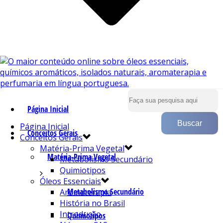
Página Inicial
Página Inicial
Conceitos Gerais
Conceitos Gerais
Matéria-Prima Vegetal
Matéria-Prima Vegetal
Metabolismo Secundário
Quimiotipos
Óleos Essenciais
Metabolismo Secundário
Aromaterapia
História no Brasil
Introdução
Quimiotipos