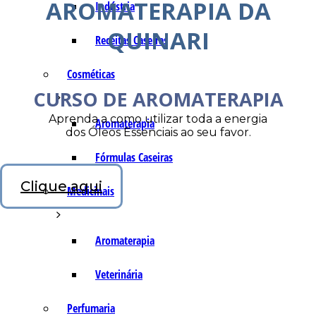
AROMATERAPIA DA
Indústria
QUINARI
Receitas Caseiras
Cosméticas
CURSO DE AROMATERAPIA
Aprenda a como utilizar toda a energia
Aromaterapia
dos Óleos Essenciais ao seu favor.
Fórmulas Caseiras
Clique aqui
Medicinais
Aromaterapia
Veterinária
Perfumaria