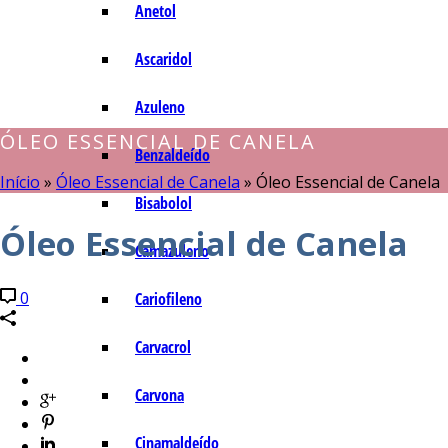
Anetol
Ascaridol
Azuleno
ÓLEO ESSENCIAL DE CANELA
Benzaldeído
Início
»
Óleo Essencial de Canela
»
Óleo Essencial de Canela
Bisabolol
Óleo Essencial de Canela
Camazuleno
0
Cariofileno
Carvacrol
Carvona
Cinamaldeído