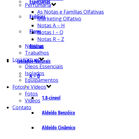
Especiarias
Perfumaria
As Notas e Famílias Olfativas
Exóticos
Marketing Olfativo
Notas A – H
Flores
Notas I – Q
Notas R – Z
Notícias
Resinas
Trabalhos
Loja Virtual
Isolados Naturais
Óleos Essenciais
Isolados
A – D
Equipamentos
Fotos e Vídeos
Fotos
1.8-cineol
Vídeos
Contato
Aldeído Benzóico
Aldeído Cinâmico