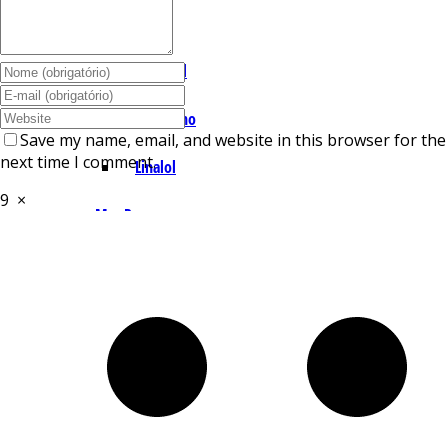
I – L
Lemonal
Limoneno
Save my name, email, and website in this browser for the
next time I comment.
Linalol
9
×
M – P
Mentol
Mirceno
Miristicina
Pineno