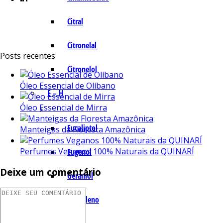
Citral
Citronelal
Posts recentes
Citronelol
Óleo Essencial de Olíbano
E – H
Óleo Essencial de Mirra
Eucaliptol
Manteigas da Floresta Amazônica
Perfumes Veganos 100% Naturais da QUINARÍ
Eugenol
Deixe um comentário
Geraniol
Humuleno