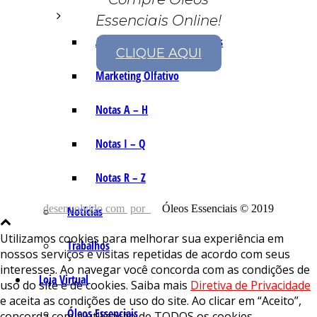
Essenciais Online!
As Notas e Famílias Olfativas
CLIQUE AQUI
Marketing Olfativo
Notas A – H
Notas I – Q
Notas R – Z
desenvolvido com
por
Óleos Essenciais © 2019
Notícias
Utilizamos cookies para melhorar sua experiência em
Trabalhos
nossos serviços e visitas repetidas de acordo com seus
interesses. Ao navegar você concorda com as condições de
Loja Virtual
uso do site e de cookies. Saiba mais
Diretiva de Privacidade
e aceita as condições de uso do site. Ao clicar em “Aceito”,
Óleos Essenciais
concorda com a utilização de TODOS os cookies.