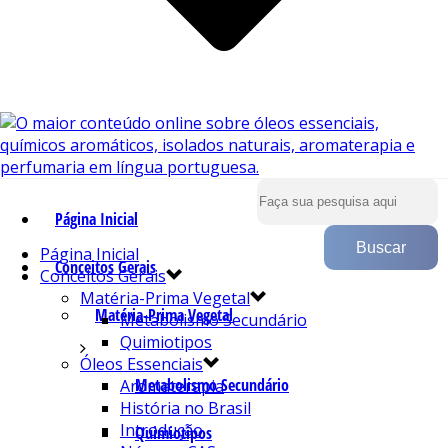
Página Inicial
Página Inicial
Conceitos Gerais
Conceitos Gerais
Matéria-Prima Vegetal
Matéria-Prima Vegetal
Metabolismo Secundário
Quimiotipos
Óleos Essenciais
Metabolismo Secundário
Aromaterapia
História no Brasil
Introdução
Quimiotipos