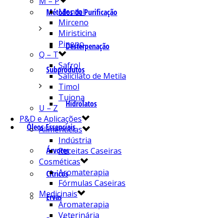
M – P
Mentol
Métodos de Purificação
Mirceno
Miristicina
Pineno
Desterpenação
Q – T
Safrol
Subprodutos
Salicilato de Metila
Timol
Tujona
Hidrolatos
U – Z
P&D e Aplicações
Óleos Essenciais
Alimentícias
Indústria
Árvores
Receitas Caseiras
Cosméticas
Aromaterapia
Cítricos
Fórmulas Caseiras
Medicinais
Ervas
Aromaterapia
Veterinária