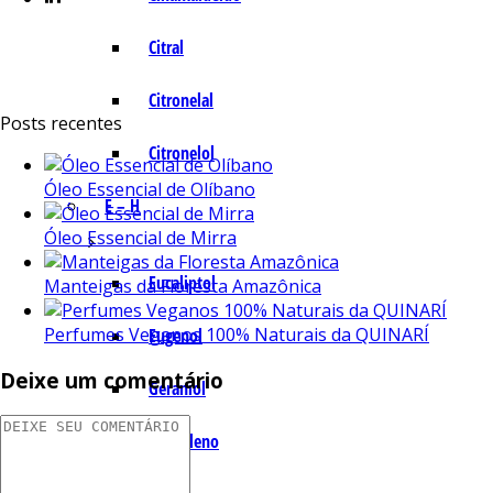
Citral
Citronelal
Posts recentes
Citronelol
Óleo Essencial de Olíbano
E – H
Óleo Essencial de Mirra
Eucaliptol
Manteigas da Floresta Amazônica
Perfumes Veganos 100% Naturais da QUINARÍ
Eugenol
Deixe um comentário
Geraniol
Humuleno