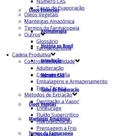
Número CAS
Taxas de Evaporação
Óleos Essenciais
Óleos Vegetais
Manteigas Amazônica
Termos da Farmacopeia
Aromaterapia
Outros
Glossário
História no Brasil
Farmacognosia
Cadeia Produtiva
Introdução
Controle de Qualidade
Adulteração
Cromatografia
Número CAS
Embalagens e Armazenamento
Ficha Técnica
Taxas de Evaporação
Métodos de Extração
Destilação a Vapor
Óleos Vegetais
Enfleurage
Fluído Supercrítico
Manteigas Amazônica
Hidrodestilação
Prensagem a Frio
Termos da Farmacopeia
Solventes