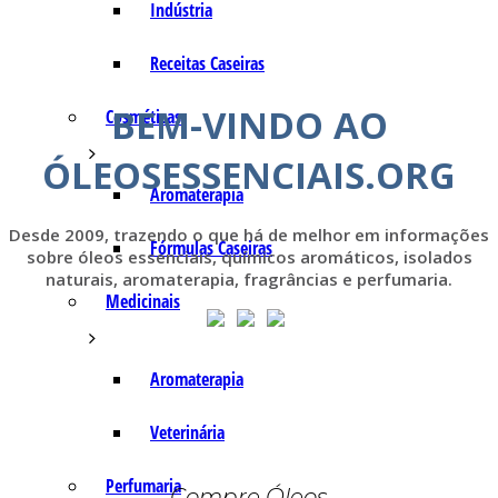
Indústria
Receitas Caseiras
BEM-VINDO AO
Cosméticas
ÓLEOSESSENCIAIS.ORG
Aromaterapia
Desde 2009, trazendo o que há de melhor em informações
Fórmulas Caseiras
sobre óleos essenciais, químicos aromáticos, isolados
naturais, aromaterapia, fragrâncias e perfumaria.
Medicinais
Aromaterapia
Veterinária
Perfumaria
Compre Óleos