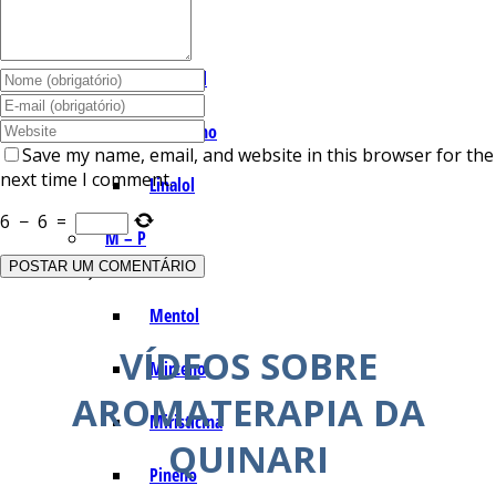
I – L
Lemonal
Limoneno
Save my name, email, and website in this browser for the
next time I comment.
Linalol
6
−
6
=
M – P
Mentol
VÍDEOS SOBRE
Mirceno
AROMATERAPIA DA
Miristicina
QUINARI
Pineno