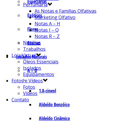
Especiarias
Perfumaria
As Notas e Famílias Olfativas
Exóticos
Marketing Olfativo
Notas A – H
Flores
Notas I – Q
Notas R – Z
Notícias
Resinas
Trabalhos
Loja Virtual
Isolados Naturais
Óleos Essenciais
Isolados
A – D
Equipamentos
Fotos e Vídeos
Fotos
1.8-cineol
Vídeos
Contato
Aldeído Benzóico
Aldeído Cinâmico