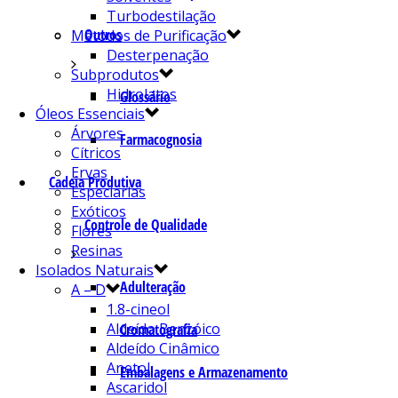
Turbodestilação
Outros
Métodos de Purificação
Desterpenação
Subprodutos
Hidrolatos
Glossário
Óleos Essenciais
Árvores
Farmacognosia
Cítricos
Ervas
Cadeia Produtiva
Especiarias
Exóticos
Controle de Qualidade
Flores
Resinas
Isolados Naturais
Adulteração
A – D
1.8-cineol
Aldeído Benzóico
Cromatografia
Aldeído Cinâmico
Anetol
Embalagens e Armazenamento
Ascaridol