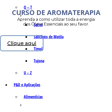
Q – T
CURSO DE AROMATERAPIA
Aprenda a como utilizar toda a energia
dos Óleos Essenciais ao seu favor.
Safrol
Salicilato de Metila
Clique aqui
Timol
Tujona
U – Z
P&D e Aplicações
Alimentícias