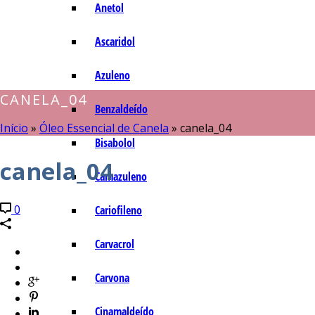
Anetol
Ascaridol
Azuleno
CANELA_04
Benzaldeído
Início
»
Óleo Essencial de Canela
»
canela_04
Bisabolol
canela_04
Camazuleno
0
Cariofileno
Carvacrol
Carvona
Cinamaldeído