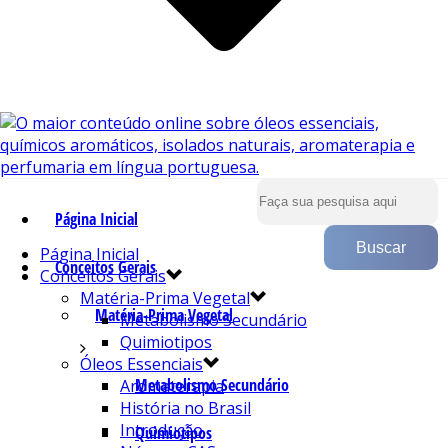
Página Inicial
Página Inicial
Conceitos Gerais
Conceitos Gerais
Matéria-Prima Vegetal
Matéria-Prima Vegetal
Metabolismo Secundário
Quimiotipos
Óleos Essenciais
Metabolismo Secundário
Aromaterapia
História no Brasil
Introdução
Quimiotipos