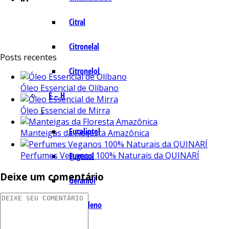
Citral
Citronelal
Posts recentes
Citronelol
Óleo Essencial de Olíbano
E – H
Óleo Essencial de Mirra
Eucaliptol
Manteigas da Floresta Amazônica
Perfumes Veganos 100% Naturais da QUINARÍ
Eugenol
Deixe um comentário
Geraniol
Humuleno