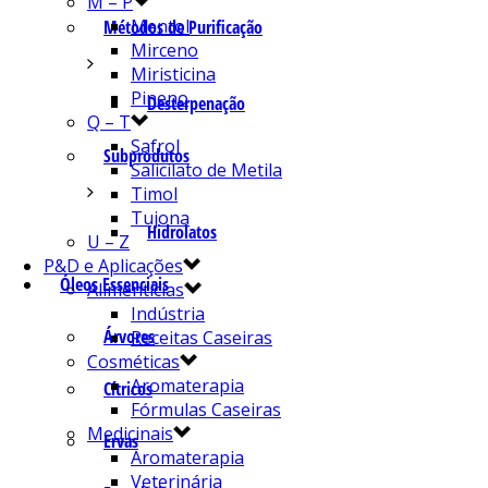
M – P
Mentol
Métodos de Purificação
Mirceno
Miristicina
Pineno
Desterpenação
Q – T
Safrol
Subprodutos
Salicilato de Metila
Timol
Tujona
Hidrolatos
U – Z
P&D e Aplicações
Óleos Essenciais
Alimentícias
Indústria
Árvores
Receitas Caseiras
Cosméticas
Aromaterapia
Cítricos
Fórmulas Caseiras
Medicinais
Ervas
Aromaterapia
Veterinária