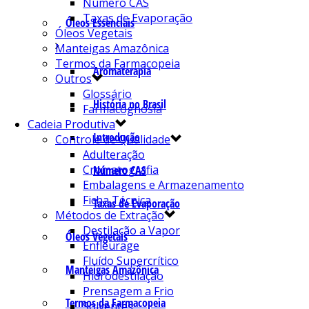
Número CAS
Taxas de Evaporação
Óleos Essenciais
Óleos Vegetais
Manteigas Amazônica
Termos da Farmacopeia
Aromaterapia
Outros
Glossário
História no Brasil
Farmacognosia
Cadeia Produtiva
Introdução
Controle de Qualidade
Adulteração
Cromatografia
Número CAS
Embalagens e Armazenamento
Ficha Técnica
Taxas de Evaporação
Métodos de Extração
Destilação a Vapor
Óleos Vegetais
Enfleurage
Fluído Supercrítico
Manteigas Amazônica
Hidrodestilação
Prensagem a Frio
Termos da Farmacopeia
Solventes