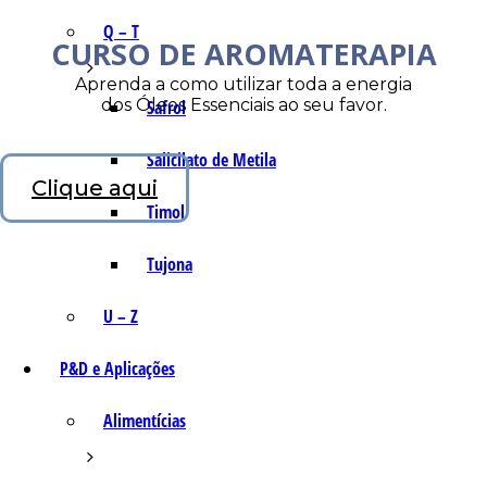
Q – T
CURSO DE AROMATERAPIA
Aprenda a como utilizar toda a energia
dos Óleos Essenciais ao seu favor.
Safrol
Salicilato de Metila
Clique aqui
Timol
Tujona
U – Z
P&D e Aplicações
Alimentícias