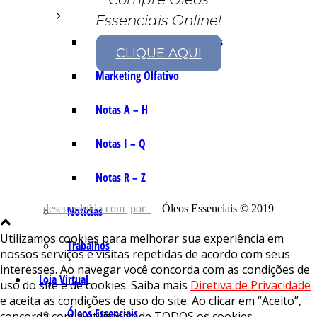
Essenciais Online!
As Notas e Famílias Olfativas
CLIQUE AQUI
Marketing Olfativo
Notas A – H
Notas I – Q
Notas R – Z
desenvolvido com
por
Óleos Essenciais © 2019
Notícias
Utilizamos cookies para melhorar sua experiência em
Trabalhos
nossos serviços e visitas repetidas de acordo com seus
interesses. Ao navegar você concorda com as condições de
Loja Virtual
uso do site e de cookies. Saiba mais
Diretiva de Privacidade
e aceita as condições de uso do site. Ao clicar em “Aceito”,
Óleos Essenciais
concorda com a utilização de TODOS os cookies.