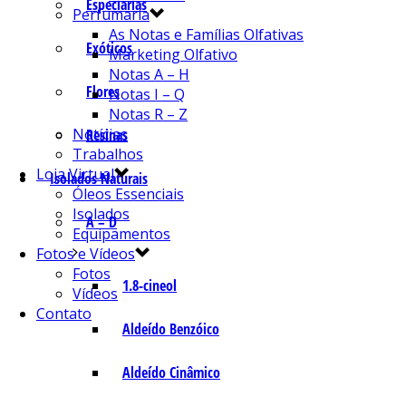
Especiarias
Perfumaria
As Notas e Famílias Olfativas
Exóticos
Marketing Olfativo
Notas A – H
Flores
Notas I – Q
Notas R – Z
Notícias
Resinas
Trabalhos
Loja Virtual
Isolados Naturais
Óleos Essenciais
Isolados
A – D
Equipamentos
Fotos e Vídeos
Fotos
1.8-cineol
Vídeos
Contato
Aldeído Benzóico
Aldeído Cinâmico