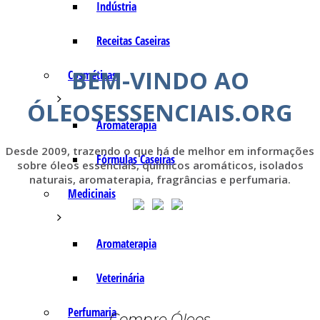
Indústria
Receitas Caseiras
BEM-VINDO AO
Cosméticas
ÓLEOSESSENCIAIS.ORG
Aromaterapia
Desde 2009, trazendo o que há de melhor em informações
Fórmulas Caseiras
sobre óleos essenciais, químicos aromáticos, isolados
naturais, aromaterapia, fragrâncias e perfumaria.
Medicinais
Aromaterapia
Veterinária
Perfumaria
Compre Óleos