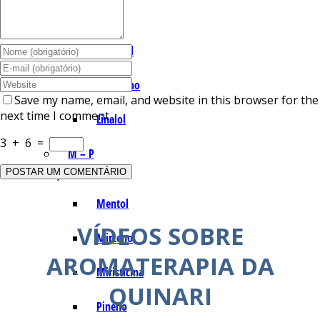
I – L
Lemonal
Limoneno
Save my name, email, and website in this browser for the
next time I comment.
Linalol
3
+
6
=
M – P
Mentol
VÍDEOS SOBRE
Mirceno
AROMATERAPIA DA
Miristicina
QUINARI
Pineno