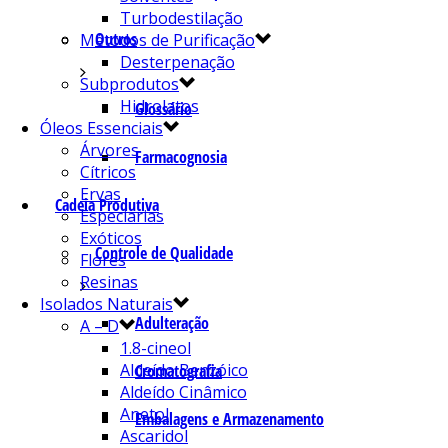
Turbodestilação
Outros
Métodos de Purificação
Desterpenação
Subprodutos
Hidrolatos
Glossário
Óleos Essenciais
Árvores
Farmacognosia
Cítricos
Ervas
Cadeia Produtiva
Especiarias
Exóticos
Controle de Qualidade
Flores
Resinas
Isolados Naturais
Adulteração
A – D
1.8-cineol
Aldeído Benzóico
Cromatografia
Aldeído Cinâmico
Anetol
Embalagens e Armazenamento
Ascaridol