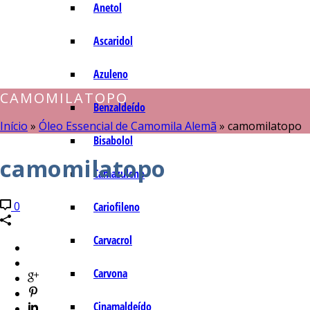
Anetol
Ascaridol
Azuleno
CAMOMILATOPO
Benzaldeído
Início
»
Óleo Essencial de Camomila Alemã
»
camomilatopo
Bisabolol
camomilatopo
Camazuleno
0
Cariofileno
Carvacrol
Carvona
Cinamaldeído