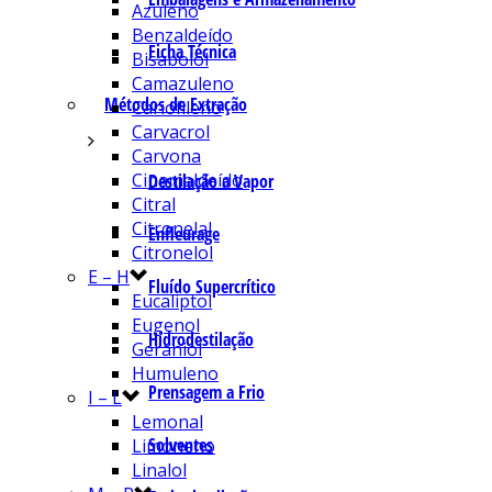
Azuleno
Benzaldeído
Ficha Técnica
Bisabolol
Camazuleno
Métodos de Extração
Cariofileno
Carvacrol
Carvona
Cinamaldeído
Destilação a Vapor
Citral
Citronelal
Enfleurage
Citronelol
E – H
Fluído Supercrítico
Eucaliptol
Eugenol
Hidrodestilação
Geraniol
Humuleno
Prensagem a Frio
I – L
Lemonal
Solventes
Limoneno
Linalol