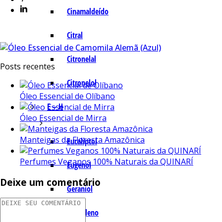
Cinamaldeído
Citral
Citronelal
Posts recentes
Citronelol
Óleo Essencial de Olíbano
E – H
Óleo Essencial de Mirra
Manteigas da Floresta Amazônica
Eucaliptol
Perfumes Veganos 100% Naturais da QUINARÍ
Eugenol
Deixe um comentário
Geraniol
Humuleno