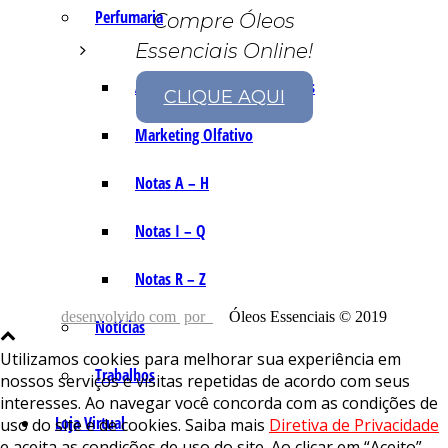
Perfumaria
Compre Óleos
Essenciais Online!
As Notas e Famílias Olfativas
CLIQUE AQUI
Marketing Olfativo
Notas A – H
Notas I – Q
Notas R – Z
desenvolvido com
por
Óleos Essenciais © 2019
Notícias
Utilizamos cookies para melhorar sua experiência em
Trabalhos
nossos serviços e visitas repetidas de acordo com seus
interesses. Ao navegar você concorda com as condições de
Loja Virtual
uso do site e de cookies. Saiba mais
Diretiva de Privacidade
e aceita as condições de uso do site. Ao clicar em “Aceito”,