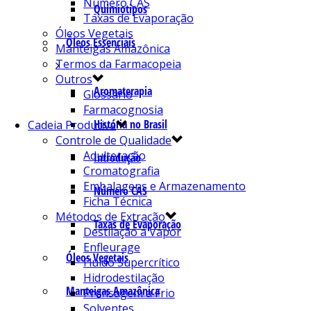
Número CAS
Quimiotipos
Taxas de Evaporação
Óleos Vegetais
Óleos Essenciais
Manteigas Amazônica
Termos da Farmacopeia
Outros
Aromaterapia
Glossário
Farmacognosia
História no Brasil
Cadeia Produtiva
Controle de Qualidade
Adulteração
Introdução
Cromatografia
Embalagens e Armazenamento
Número CAS
Ficha Técnica
Métodos de Extração
Taxas de Evaporação
Destilação a Vapor
Enfleurage
Óleos Vegetais
Fluído Supercrítico
Hidrodestilação
Manteigas Amazônica
Prensagem a Frio
Solventes