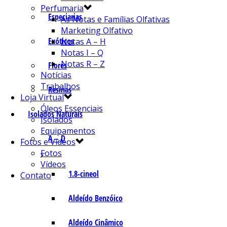
Perfumaria
Especiarias
As Notas e Famílias Olfativas
Marketing Olfativo
Exóticos
Notas A – H
Notas I – Q
Notas R – Z
Flores
Notícias
Trabalhos
Resinas
Loja Virtual
Óleos Essenciais
Isolados Naturais
Isolados
Equipamentos
A – D
Fotos e Vídeos
Fotos
Vídeos
1.8-cineol
Contato
Aldeído Benzóico
Aldeído Cinâmico