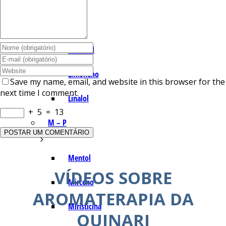
I – L
Lemonal
Limoneno
Save my name, email, and website in this browser for the
next time I comment.
Linalol
+
5
=
13
M – P
Mentol
VÍDEOS SOBRE
Mirceno
AROMATERAPIA DA
Miristicina
QUINARI