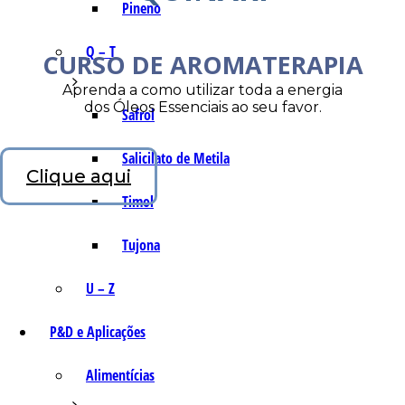
Pineno
Q – T
CURSO DE AROMATERAPIA
Aprenda a como utilizar toda a energia
dos Óleos Essenciais ao seu favor.
Safrol
Salicilato de Metila
Clique aqui
Timol
Tujona
U – Z
P&D e Aplicações
Alimentícias