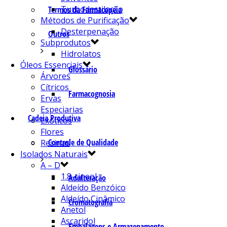
Turbodestilação
Termos da Farmacopeia
Métodos de Purificação
Desterpenação
Outros
Subprodutos
Hidrolatos
Óleos Essenciais
Glossário
Árvores
Cítricos
Farmacognosia
Ervas
Especiarias
Cadeia Produtiva
Exóticos
Flores
Controle de Qualidade
Resinas
Isolados Naturais
A – D
1.8-cineol
Adulteração
Aldeído Benzóico
Aldeído Cinâmico
Cromatografia
Anetol
Ascaridol
Embalagens e Armazenamento