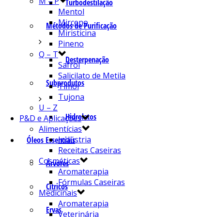
M – P
Turbodestilação
Mentol
Mirceno
Métodos de Purificação
Miristicina
Pineno
Q – T
Desterpenação
Safrol
Salicilato de Metila
Subprodutos
Timol
Tujona
U – Z
Hidrolatos
P&D e Aplicações
Alimentícias
Indústria
Óleos Essenciais
Receitas Caseiras
Cosméticas
Árvores
Aromaterapia
Fórmulas Caseiras
Cítricos
Medicinais
Aromaterapia
Ervas
Veterinária