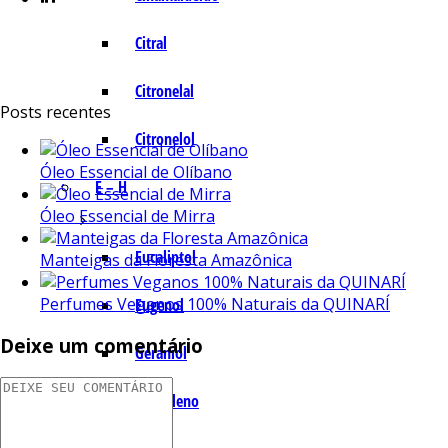
Citral
Citronelal
Posts recentes
Citronelol
Óleo Essencial de Olíbano
E – H
Óleo Essencial de Mirra
Eucaliptol
Manteigas da Floresta Amazônica
Perfumes Veganos 100% Naturais da QUINARÍ
Eugenol
Deixe um comentário
Geraniol
Humuleno