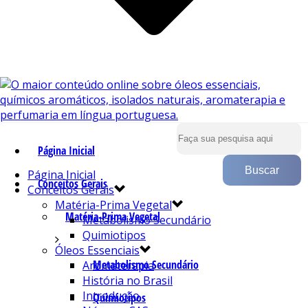
Página Inicial
Página Inicial
Conceitos Gerais
Conceitos Gerais
Matéria-Prima Vegetal
Matéria-Prima Vegetal
Metabolismo Secundário
Quimiotipos
Óleos Essenciais
Metabolismo Secundário
Aromaterapia
História no Brasil
Introdução
Quimiotipos