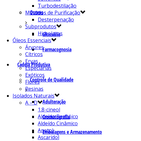
Turbodestilação
Outros
Métodos de Purificação
Desterpenação
Subprodutos
Hidrolatos
Glossário
Óleos Essenciais
Árvores
Farmacognosia
Cítricos
Ervas
Cadeia Produtiva
Especiarias
Exóticos
Controle de Qualidade
Flores
Resinas
Isolados Naturais
Adulteração
A – D
1.8-cineol
Aldeído Benzóico
Cromatografia
Aldeído Cinâmico
Anetol
Embalagens e Armazenamento
Ascaridol