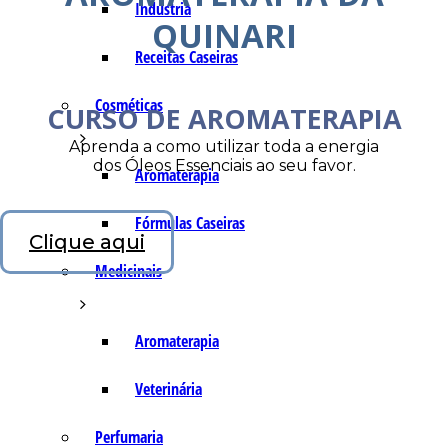
Indústria
QUINARI
Receitas Caseiras
Cosméticas
CURSO DE AROMATERAPIA
Aprenda a como utilizar toda a energia
dos Óleos Essenciais ao seu favor.
Aromaterapia
Fórmulas Caseiras
Clique aqui
Medicinais
Aromaterapia
Veterinária
Perfumaria