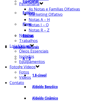
Especiarias
Perfumaria
As Notas e Famílias Olfativas
Exóticos
Marketing Olfativo
Notas A – H
Flores
Notas I – Q
Notas R – Z
Notícias
Resinas
Trabalhos
Loja Virtual
Isolados Naturais
Óleos Essenciais
Isolados
A – D
Equipamentos
Fotos e Vídeos
Fotos
1.8-cineol
Vídeos
Contato
Aldeído Benzóico
Aldeído Cinâmico