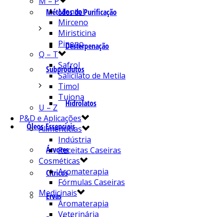
M – P
Mentol
Métodos de Purificação
Mirceno
Miristicina
Pineno
Desterpenação
Q – T
Safrol
Subprodutos
Salicilato de Metila
Timol
Tujona
Hidrolatos
U – Z
P&D e Aplicações
Óleos Essenciais
Alimentícias
Indústria
Árvores
Receitas Caseiras
Cosméticas
Aromaterapia
Cítricos
Fórmulas Caseiras
Medicinais
Ervas
Aromaterapia
Veterinária