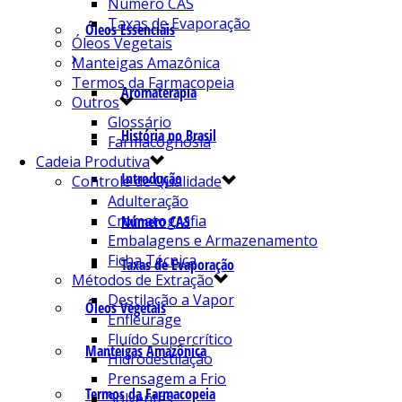
Número CAS
Taxas de Evaporação
Óleos Essenciais
Óleos Vegetais
Manteigas Amazônica
Termos da Farmacopeia
Aromaterapia
Outros
Glossário
História no Brasil
Farmacognosia
Cadeia Produtiva
Introdução
Controle de Qualidade
Adulteração
Cromatografia
Número CAS
Embalagens e Armazenamento
Ficha Técnica
Taxas de Evaporação
Métodos de Extração
Destilação a Vapor
Óleos Vegetais
Enfleurage
Fluído Supercrítico
Manteigas Amazônica
Hidrodestilação
Prensagem a Frio
Termos da Farmacopeia
Solventes