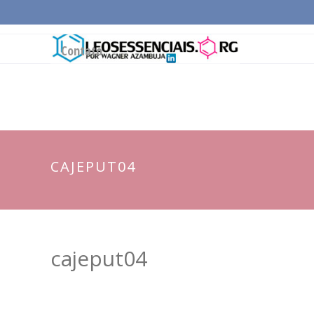
Página Inicial
Conceitos Gerais
Cadeia Pro
Contato
CAJEPUT04
cajeput04