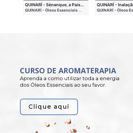
QUINARI - Métodos de Extração de Óleos Essenciais
QUINARÍ - Sénanque, a Paisagem Mais Famosa da Aromaterapia
QUINARÍ - Óleos Essenciais e Aromaterapia
• 4 months ago
QUINARÍ - Óleos Essenciais e Aromaterapia
• 3 weeks a
CURSO DE AROMATERAPIA
Aprenda a como utilizar toda a energia
dos Óleos Essenciais ao seu favor.
Clique aqui