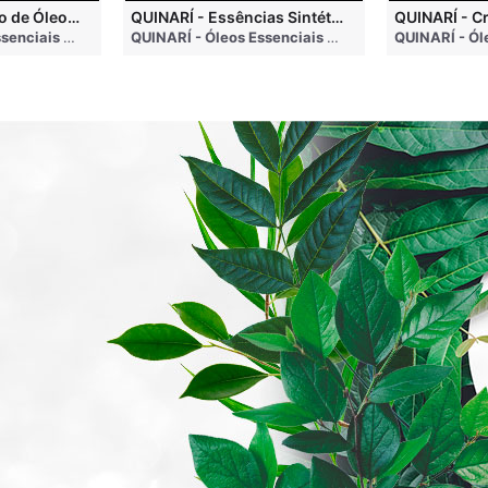
QUINARÍ - Inalação de Óleos Essenciais e Seus Benefícios
QUINARÍ - Essências Sintéticas NÃO Funcionam na Aromaterapia
go
QUINARÍ - Óleos Essenciais e Aromaterapia
• 3 months ago
QUINARÍ - Óleos Essenciais e Aromaterapia
• 3 mo