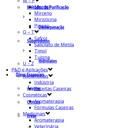
M – P
Mentol
Métodos de Purificação
Mirceno
Miristicina
Pineno
Desterpenação
Q – T
Safrol
Subprodutos
Salicilato de Metila
Timol
Tujona
Hidrolatos
U – Z
P&D e Aplicações
Óleos Essenciais
Alimentícias
Indústria
Árvores
Receitas Caseiras
Cosméticas
Aromaterapia
Cítricos
Fórmulas Caseiras
Medicinais
Ervas
Aromaterapia
Veterinária