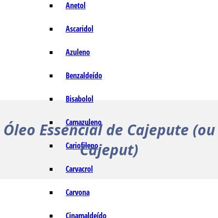
Anetol
Ascaridol
Azuleno
Benzaldeído
Bisabolol
Camazuleno
Óleo Essencial de Cajepute (ou
Cajeput)
Cariofileno
Carvacrol
Carvona
Cinamaldeído