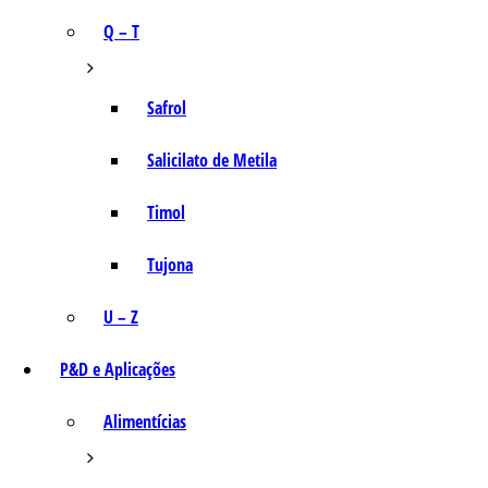
Q – T
Safrol
Salicilato de Metila
Timol
Tujona
U – Z
P&D e Aplicações
Alimentícias