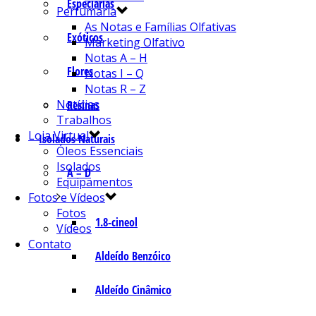
Especiarias
Perfumaria
As Notas e Famílias Olfativas
Exóticos
Marketing Olfativo
Notas A – H
Flores
Notas I – Q
Notas R – Z
Notícias
Resinas
Trabalhos
Loja Virtual
Isolados Naturais
Óleos Essenciais
Isolados
A – D
Equipamentos
Fotos e Vídeos
Fotos
1.8-cineol
Vídeos
Contato
Aldeído Benzóico
Aldeído Cinâmico