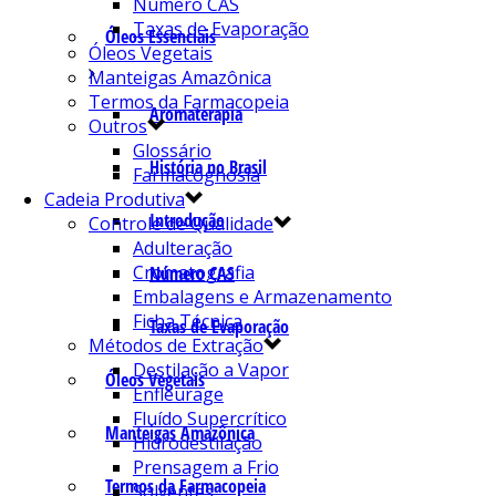
Número CAS
Taxas de Evaporação
Óleos Essenciais
Óleos Vegetais
Manteigas Amazônica
Termos da Farmacopeia
Aromaterapia
Outros
Glossário
História no Brasil
Farmacognosia
Cadeia Produtiva
Introdução
Controle de Qualidade
Adulteração
Cromatografia
Número CAS
Embalagens e Armazenamento
Ficha Técnica
Taxas de Evaporação
Métodos de Extração
Destilação a Vapor
Óleos Vegetais
Enfleurage
Fluído Supercrítico
Manteigas Amazônica
Hidrodestilação
Prensagem a Frio
Termos da Farmacopeia
Solventes