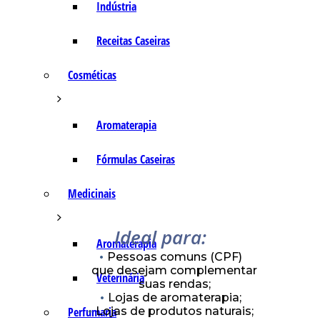
Indústria
Receitas Caseiras
Cosméticas
Aromaterapia
Fórmulas Caseiras
Medicinais
Ideal para:
Aromaterapia
Pessoas comuns (CPF)
que desejam complementar
Veterinária
suas rendas;
Lojas de aromaterapia;
Lojas de produtos naturais;
Perfumaria