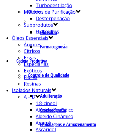
Turbodestilação
Outros
Métodos de Purificação
Desterpenação
Subprodutos
Hidrolatos
Glossário
Óleos Essenciais
Árvores
Farmacognosia
Cítricos
Ervas
Cadeia Produtiva
Especiarias
Exóticos
Controle de Qualidade
Flores
Resinas
Isolados Naturais
Adulteração
A – D
1.8-cineol
Aldeído Benzóico
Cromatografia
Aldeído Cinâmico
Anetol
Embalagens e Armazenamento
Ascaridol