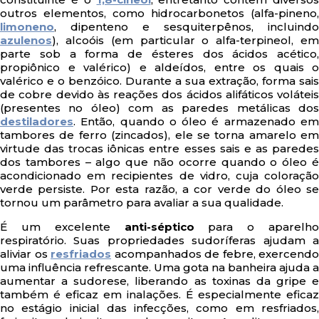
outros elementos, como hidrocarbonetos (alfa-pineno,
limoneno
, dipenteno e sesquiterpênos, incluindo
azulenos
), alcoóis (em particular o alfa-terpineol, em
parte sob a forma de ésteres dos ácidos acético,
propiônico e valérico) e aldeídos, entre os quais o
valérico e o benzóico. Durante a sua extração, forma sais
de cobre devido às reações dos ácidos alifáticos voláteis
(presentes no óleo) com as paredes metálicas dos
destiladores
. Então, quando o óleo é armazenado em
tambores de ferro (zincados), ele se torna amarelo em
virtude das trocas iônicas entre esses sais e as paredes
dos tambores – algo que não ocorre quando o óleo é
acondicionado em recipientes de vidro, cuja coloração
verde persiste. Por esta razão, a cor verde do óleo se
tornou um parâmetro para avaliar a sua qualidade.
É um excelente
anti-séptico
para o aparelho
respiratório. Suas propriedades sudoríferas ajudam a
aliviar os
resfriados
acompanhados de febre, exercendo
uma influência refrescante. Uma gota na banheira ajuda a
aumentar a sudorese, liberando as toxinas da gripe e
também é eficaz em inalações. É especialmente eficaz
no estágio inicial das infecções, como em resfriados,