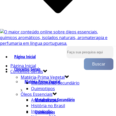
Página Inicial
Página Inicial
Conceitos Gerais
Conceitos Gerais
Matéria-Prima Vegetal
Matéria-Prima Vegetal
Metabolismo Secundário
Quimiotipos
Óleos Essenciais
Metabolismo Secundário
Aromaterapia
História no Brasil
Introdução
Quimiotipos