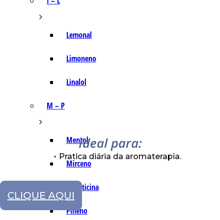
I – L
Lemonal
Limoneno
Linalol
M – P
Ideal para:
Mentol
Pratica diária da aromaterapia.
Mirceno
Miristicina
CLIQUE AQUI
Pineno