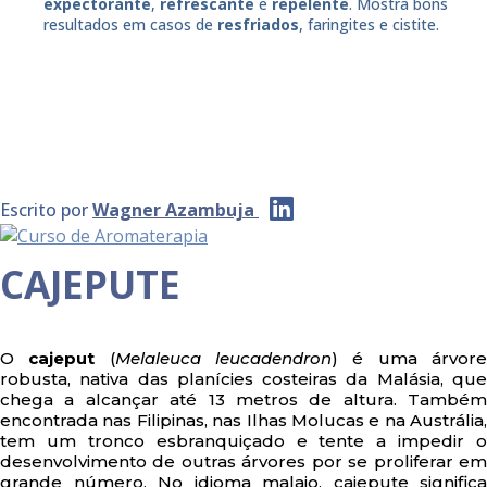
expectorante
,
refrescante
e
repelente
. Mostra bons
resultados em casos de
resfriados
, faringites e cistite.
Escrito por
Wagner Azambuja
CAJEPUTE
O
cajeput
(
Melaleuca leucadendron
) é uma árvor
robusta, nativa das planícies costeiras da Malásia, que
chega a alcançar até 13 metros de altura. Também
encontrada nas Filipinas, nas Ilhas Molucas e na Austrália,
tem um tronco esbranquiçado e tente a impedir o
desenvolvimento de outras árvores por se proliferar em
grande número. No idioma malaio, cajepute significa