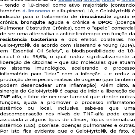
– tendo o 1,8-cineol como ativo majoritário (contendo
também
d-limoneno
e alfa-pineno). Lá, o GeloMyrtol® 
indicado para o tratamento de
rinossinusite
aguda e
crônica,
bronquite
aguda e crônica e
DPOC
(Doenç
Pulmonar Obstrutiva Crônica), com o “apelo” comercial
de ser uma alternativa a antibioticoterapia em função da
resistência bacteriana
e dos efeitos colaterais. N
GeloMyrtol®, de acordo com Tisserand e Young (2014),
em “Essential Oil Safety”, a biodisponibilidade do 1,8-
cineol é de 95,6%, o qual reduz significativamente a
liberação de citocinas – que são moléculas que atuam
no sistema imunológico, acelerando o processo
inflamatório para “lidar” com a infecção – e reduz a
produção de espécies reativas de oxigênio (que também
podem desencadear uma inflamação). Além disto, a
sinergia do GeloMyrtol® é capaz de inibir a liberação de
TNF-alfa
, o fator de necrose tumoral que, dentre outras
funções, ajuda a promover o processo inflamatório
sistêmico ou local. Inclusive, sabe-se que uma
descompensação nos níveis de TNF-alfa pode estar
associada a alguns tipos de câncer, lúpus eritematoso
sistêmico (LES), psoríase, doenças pulmonares e outras.
Por isto, fica evidente que o GeloMyrtol®, de fato, é