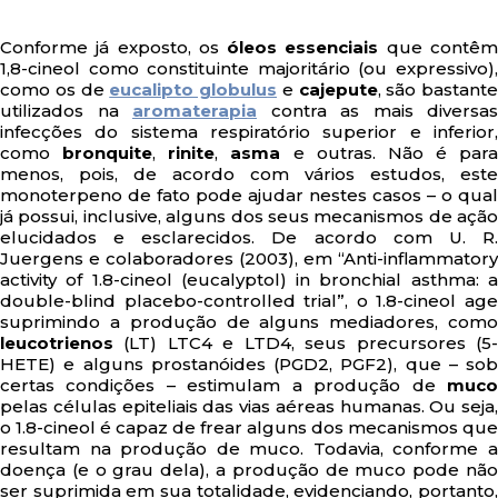
Conforme já exposto, os
óleos essenciais
que contê
1,8-cineol como constituinte majoritário (ou expressivo),
como os de
eucalipto globulus
e
cajepute
, são bastante
utilizados na
aromaterapia
contra as mais diversas
infecções do sistema respiratório superior e inferior,
como
bronquite
,
rinite
,
asma
e outras. Não é para
menos, pois, de acordo com vários estudos, este
monoterpeno de fato pode ajudar nestes casos – o qual
já possui, inclusive, alguns dos seus mecanismos de ação
elucidados e esclarecidos. De acordo com U. R.
Juergens e colaboradores (2003), em “Anti-inflammatory
activity of 1.8-cineol (eucalyptol) in bronchial asthma: a
double-blind placebo-controlled trial”, o 1.8-cineol age
suprimindo a produção de alguns mediadores, como
leucotrienos
(LT) LTC4 e LTD4, seus precursores (5-
HETE) e alguns prostanóides (PGD2, PGF2), que – sob
certas condições – estimulam a produção de
muco
pelas células epiteliais das vias aéreas humanas. Ou seja,
o 1.8-cineol é capaz de frear alguns dos mecanismos que
resultam na produção de muco. Todavia, conforme a
doença (e o grau dela), a produção de muco pode não
ser suprimida em sua totalidade, evidenciando, portanto,