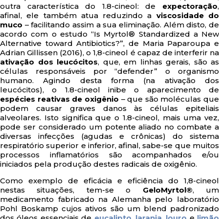
outra característica do 1.8-cineol: de
expectoração
,
afinal, ele também atua reduzindo a
viscosidade d
muco
– facilitando assim a sua eliminação. Além disto, de
acordo com o estudo “Is Myrtol® Standardized a New
Alternative toward Antibiotics?”, de Maria Paparoupa e
Adrian Gillissen (2016), o 1,8-cineol é capaz de interferir na
ativação dos leucócitos
, que, em linhas gerais, são as
células responsáveis por “defender” o organismo
humano. Agindo desta forma (na ativação dos
leucócitos), o 1.8-cineol inibe o aparecimento de
espécies reativas de oxigênio
– que são moléculas que
podem causar graves danos às células epiteliais
alveolares. Isto significa que o 1.8-cineol, mais uma vez,
pode ser considerado um potente aliado no combate a
diversas infecções (agudas e crônicas) do sistema
respiratório superior e inferior, afinal, sabe-se que muitos
processos inflamatórios são acompanhados e/ou
iniciados pela produção destes radicais de oxigênio.
Como exemplo de eficácia e eficiência do 1,8-cineol
nestas situações, tem-se o
GeloMyrtol®
, u
medicamento fabricado na Alemanha pelo laboratório
Pohl Boskamp cujos ativos são um blend padronizado
dos óleos essenciais de
eucalipto
,
laranja
,
louro
e
limão