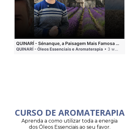
QUINARÍ - Sénanque, a Paisagem Mais Famosa da Aromaterapia
QUINARÍ - Óleos Essenciais e Aromaterapia
• 3 weeks ago
QU
CURSO DE AROMATERAPIA
Aprenda a como utilizar toda a energia
dos Óleos Essenciais ao seu favor.