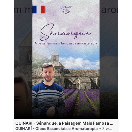
QUINARÍ - Sénanque, a Paisagem Mais Famosa da Aromaterapia
QUINARÍ - Óleos Essenciais e Aromaterapia
• 3 weeks ago
QU