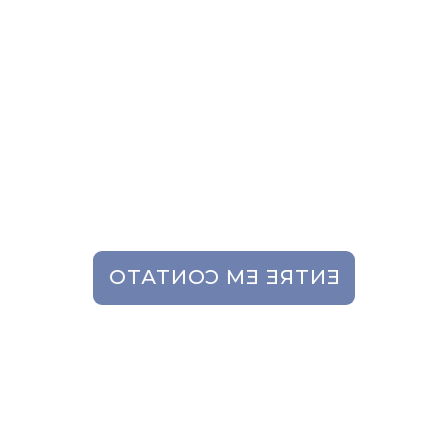
Ideal para:
Industrias de cosméticos;
Industrias de perfumaria;
Industrias farmacêuticas;
Industrias alimentícias.
ENTRE EM CONTATO