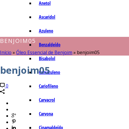
Anetol
Ascaridol
Azuleno
BENJOIM05
Benzaldeído
Início
»
Óleo Essencial de Benjoim
»
benjoim05
Bisabolol
benjoim05
Camazuleno
0
Cariofileno
Carvacrol
Carvona
Cinamaldeído