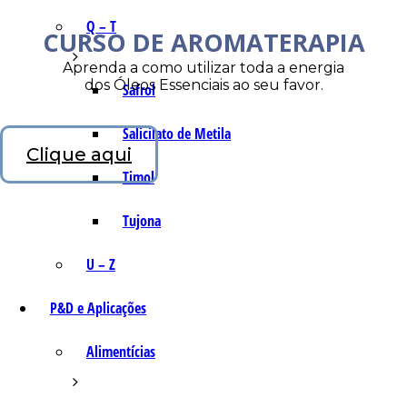
Q – T
CURSO DE AROMATERAPIA
Aprenda a como utilizar toda a energia
dos Óleos Essenciais ao seu favor.
Safrol
Salicilato de Metila
Clique aqui
Timol
Tujona
U – Z
P&D e Aplicações
Alimentícias