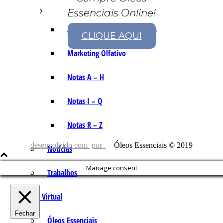
Essenciais Online!
As Notas e Famílias Olfativas
CLIQUE AQUI
Marketing Olfativo
Notas A – H
Notas I – Q
Notas R – Z
desenvolvido com
por
Óleos Essenciais © 2019
Notícias
Manage consent
Trabalhos
Loja Virtual
Fechar
Óleos Essenciais