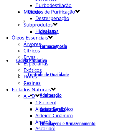
Turbodestilação
Outros
Métodos de Purificação
Desterpenação
Subprodutos
Hidrolatos
Glossário
Óleos Essenciais
Árvores
Farmacognosia
Cítricos
Ervas
Cadeia Produtiva
Especiarias
Exóticos
Controle de Qualidade
Flores
Resinas
Isolados Naturais
Adulteração
A – D
1.8-cineol
Aldeído Benzóico
Cromatografia
Aldeído Cinâmico
Anetol
Embalagens e Armazenamento
Ascaridol