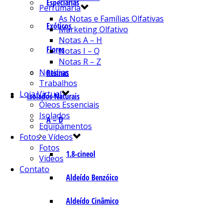
Especiarias
Perfumaria
As Notas e Famílias Olfativas
Exóticos
Marketing Olfativo
Notas A – H
Flores
Notas I – Q
Notas R – Z
Notícias
Resinas
Trabalhos
Loja Virtual
Isolados Naturais
Óleos Essenciais
Isolados
A – D
Equipamentos
Fotos e Vídeos
Fotos
1.8-cineol
Vídeos
Contato
Aldeído Benzóico
Aldeído Cinâmico