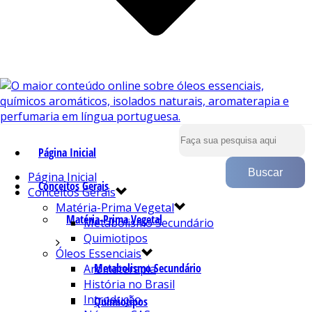
Página Inicial
Página Inicial
Conceitos Gerais
Conceitos Gerais
Matéria-Prima Vegetal
Matéria-Prima Vegetal
Metabolismo Secundário
Quimiotipos
Óleos Essenciais
Metabolismo Secundário
Aromaterapia
História no Brasil
Introdução
Quimiotipos