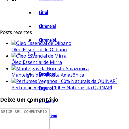
Citral
Citronelal
Posts recentes
Citronelol
Óleo Essencial de Olíbano
E – H
Óleo Essencial de Mirra
Eucaliptol
Manteigas da Floresta Amazônica
Perfumes Veganos 100% Naturais da QUINARÍ
Eugenol
Deixe um comentário
Geraniol
Humuleno