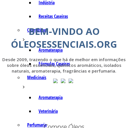
Indústria
Receitas Caseiras
BEM-VINDO AO
Cosméticas
ÓLEOSESSENCIAIS.ORG
Aromaterapia
Desde 2009, trazendo o que há de melhor em informações
Fórmulas Caseiras
sobre óleos essenciais, químicos aromáticos, isolados
naturais, aromaterapia, fragrâncias e perfumaria.
Medicinais
Aromaterapia
Veterinária
Perfumaria
Compre Óleos