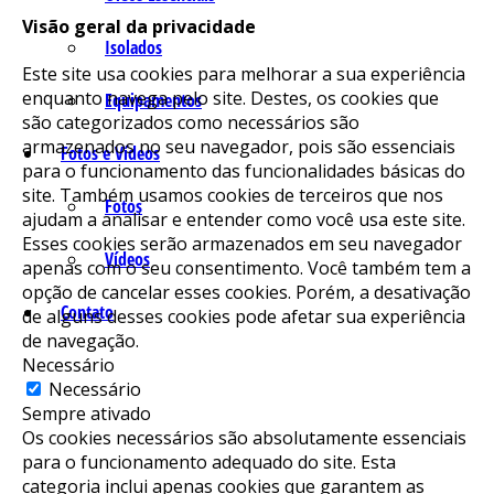
Visão geral da privacidade
Isolados
Este site usa cookies para melhorar a sua experiência
enquanto navega pelo site. Destes, os cookies que
Equipamentos
são categorizados como necessários são
armazenados no seu navegador, pois são essenciais
Fotos e Vídeos
para o funcionamento das funcionalidades básicas do
site. Também usamos cookies de terceiros que nos
Fotos
ajudam a analisar e entender como você usa este site.
Esses cookies serão armazenados em seu navegador
Vídeos
apenas com o seu consentimento. Você também tem a
opção de cancelar esses cookies. Porém, a desativação
Contato
de alguns desses cookies pode afetar sua experiência
de navegação.
Necessário
Necessário
Sempre ativado
Os cookies necessários são absolutamente essenciais
para o funcionamento adequado do site. Esta
categoria inclui apenas cookies que garantem as