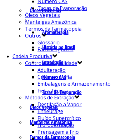
Número CAS
Taxas de Evaporação
Óleos Essenciais
Óleos Vegetais
Manteigas Amazônica
Termos da Farmacopeia
Aromaterapia
Outros
Glossário
História no Brasil
Farmacognosia
Cadeia Produtiva
Introdução
Controle de Qualidade
Adulteração
Cromatografia
Número CAS
Embalagens e Armazenamento
Ficha Técnica
Taxas de Evaporação
Métodos de Extração
Destilação a Vapor
Óleos Vegetais
Enfleurage
Fluído Supercrítico
Manteigas Amazônica
Hidrodestilação
Prensagem a Frio
Termos da Farmacopeia
Solventes