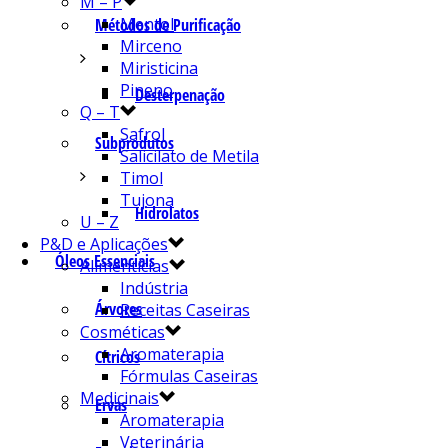
M – P
Mentol
Métodos de Purificação
Mirceno
Miristicina
Pineno
Desterpenação
Q – T
Safrol
Subprodutos
Salicilato de Metila
Timol
Tujona
Hidrolatos
U – Z
P&D e Aplicações
Óleos Essenciais
Alimentícias
Indústria
Árvores
Receitas Caseiras
Cosméticas
Aromaterapia
Cítricos
Fórmulas Caseiras
Medicinais
Ervas
Aromaterapia
Veterinária