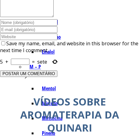
I – L
Lemonal
Limoneno
Save my name, email, and website in this browser for the
next time I comment.
Linalol
5
+
=
sete
M – P
Mentol
VÍDEOS SOBRE
Mirceno
AROMATERAPIA DA
Miristicina
QUINARI
Pineno