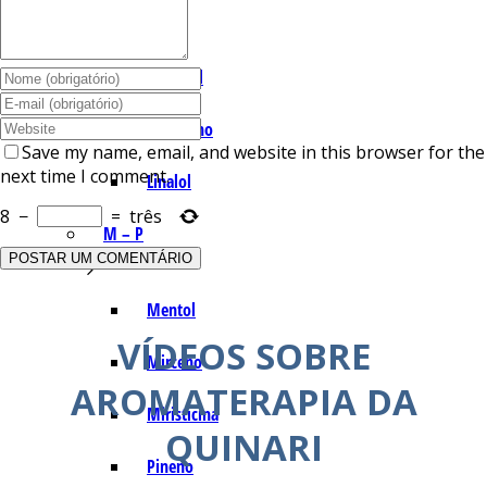
I – L
Lemonal
Limoneno
Save my name, email, and website in this browser for the
next time I comment.
Linalol
8
−
=
três
M – P
Mentol
VÍDEOS SOBRE
Mirceno
AROMATERAPIA DA
Miristicina
QUINARI
Pineno