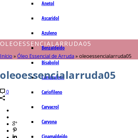
Anetol
Ascaridol
Azuleno
OLEOESSENCIALARRUDA05
Benzaldeído
Início
»
Óleo Essencial de Arruda
»
oleoessencialarruda05
Bisabolol
oleoessencialarruda05
Camazuleno
0
Cariofileno
Carvacrol
Carvona
Cinamaldeído