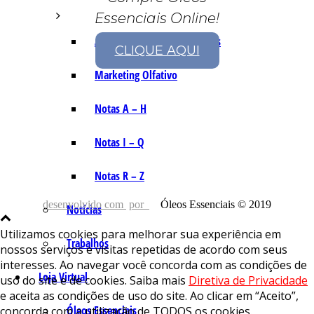
Essenciais Online!
As Notas e Famílias Olfativas
CLIQUE AQUI
Marketing Olfativo
Notas A – H
Notas I – Q
Notas R – Z
desenvolvido com
por
Óleos Essenciais © 2019
Notícias
Utilizamos cookies para melhorar sua experiência em
Trabalhos
nossos serviços e visitas repetidas de acordo com seus
interesses. Ao navegar você concorda com as condições de
Loja Virtual
uso do site e de cookies. Saiba mais
Diretiva de Privacidade
e aceita as condições de uso do site. Ao clicar em “Aceito”,
Óleos Essenciais
concorda com a utilização de TODOS os cookies.