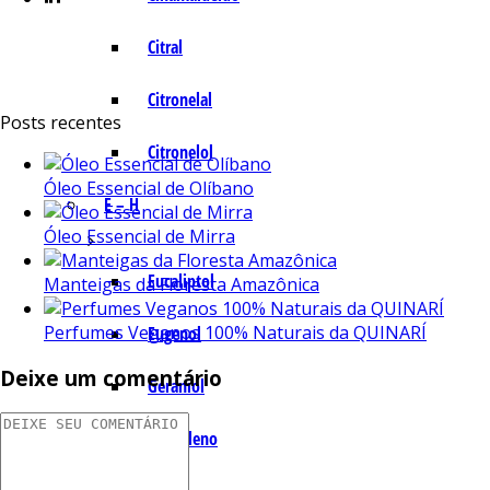
Citral
Citronelal
Posts recentes
Citronelol
Óleo Essencial de Olíbano
E – H
Óleo Essencial de Mirra
Eucaliptol
Manteigas da Floresta Amazônica
Perfumes Veganos 100% Naturais da QUINARÍ
Eugenol
Deixe um comentário
Geraniol
Humuleno