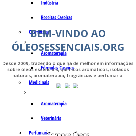
Indústria
Receitas Caseiras
BEM-VINDO AO
Cosméticas
ÓLEOSESSENCIAIS.ORG
Aromaterapia
Desde 2009, trazendo o que há de melhor em informações
Fórmulas Caseiras
sobre óleos essenciais, químicos aromáticos, isolados
naturais, aromaterapia, fragrâncias e perfumaria.
Medicinais
Aromaterapia
Veterinária
Perfumaria
Compre Óleos