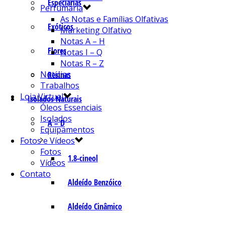
Especiarias
Perfumaria
As Notas e Famílias Olfativas
Exóticos
Marketing Olfativo
Notas A – H
Flores
Notas I – Q
Notas R – Z
Notícias
Resinas
Trabalhos
Loja Virtual
Isolados Naturais
Óleos Essenciais
Isolados
A – D
Equipamentos
Fotos e Vídeos
Fotos
1.8-cineol
Vídeos
Contato
Aldeído Benzóico
Aldeído Cinâmico