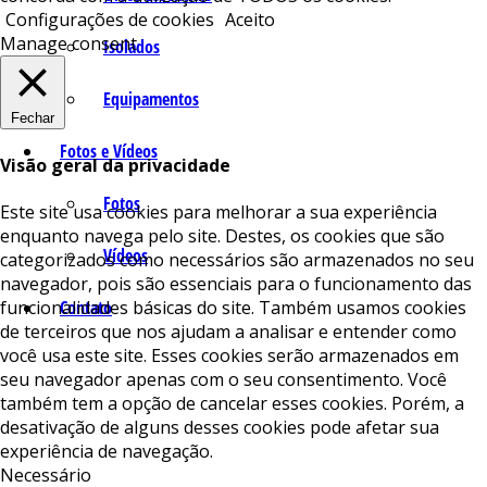
Configurações de cookies
Aceito
Manage consent
Isolados
Equipamentos
Fechar
Fotos e Vídeos
Visão geral da privacidade
Fotos
Este site usa cookies para melhorar a sua experiência
enquanto navega pelo site. Destes, os cookies que são
Vídeos
categorizados como necessários são armazenados no seu
navegador, pois são essenciais para o funcionamento das
funcionalidades básicas do site. Também usamos cookies
Contato
de terceiros que nos ajudam a analisar e entender como
você usa este site. Esses cookies serão armazenados em
seu navegador apenas com o seu consentimento. Você
também tem a opção de cancelar esses cookies. Porém, a
desativação de alguns desses cookies pode afetar sua
experiência de navegação.
Necessário