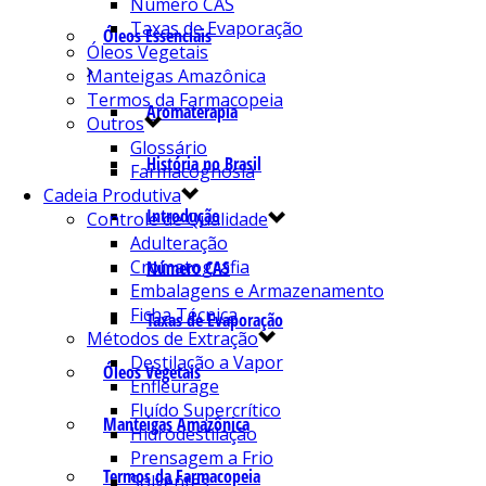
Número CAS
Taxas de Evaporação
Óleos Essenciais
Óleos Vegetais
Manteigas Amazônica
Termos da Farmacopeia
Aromaterapia
Outros
Glossário
História no Brasil
Farmacognosia
Cadeia Produtiva
Introdução
Controle de Qualidade
Adulteração
Cromatografia
Número CAS
Embalagens e Armazenamento
Ficha Técnica
Taxas de Evaporação
Métodos de Extração
Destilação a Vapor
Óleos Vegetais
Enfleurage
Fluído Supercrítico
Manteigas Amazônica
Hidrodestilação
Prensagem a Frio
Termos da Farmacopeia
Solventes