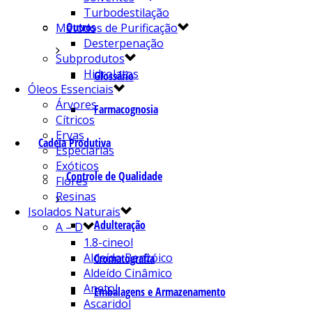
Turbodestilação
Outros
Métodos de Purificação
Desterpenação
Subprodutos
Hidrolatos
Glossário
Óleos Essenciais
Árvores
Farmacognosia
Cítricos
Ervas
Cadeia Produtiva
Especiarias
Exóticos
Controle de Qualidade
Flores
Resinas
Isolados Naturais
Adulteração
A – D
1.8-cineol
Aldeído Benzóico
Cromatografia
Aldeído Cinâmico
Anetol
Embalagens e Armazenamento
Ascaridol