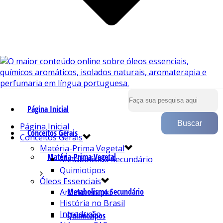
Página Inicial
Página Inicial
Conceitos Gerais
Conceitos Gerais
Matéria-Prima Vegetal
Matéria-Prima Vegetal
Metabolismo Secundário
Quimiotipos
Óleos Essenciais
Metabolismo Secundário
Aromaterapia
História no Brasil
Introdução
Quimiotipos