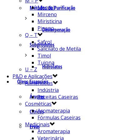
M – P
Mentol
Métodos de Purificação
Mirceno
Miristicina
Pineno
Desterpenação
Q – T
Safrol
Subprodutos
Salicilato de Metila
Timol
Tujona
Hidrolatos
U – Z
P&D e Aplicações
Óleos Essenciais
Alimentícias
Indústria
Árvores
Receitas Caseiras
Cosméticas
Aromaterapia
Cítricos
Fórmulas Caseiras
Medicinais
Ervas
Aromaterapia
Veterinária