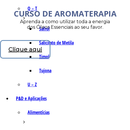
Q – T
CURSO DE AROMATERAPIA
Aprenda a como utilizar toda a energia
dos Óleos Essenciais ao seu favor.
Safrol
Salicilato de Metila
Clique aqui
Timol
Tujona
U – Z
P&D e Aplicações
Alimentícias