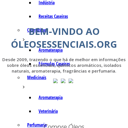
Indústria
Receitas Caseiras
BEM-VINDO AO
Cosméticas
ÓLEOSESSENCIAIS.ORG
Aromaterapia
Desde 2009, trazendo o que há de melhor em informações
Fórmulas Caseiras
sobre óleos essenciais, químicos aromáticos, isolados
naturais, aromaterapia, fragrâncias e perfumaria.
Medicinais
Aromaterapia
Veterinária
Perfumaria
Compre Óleos