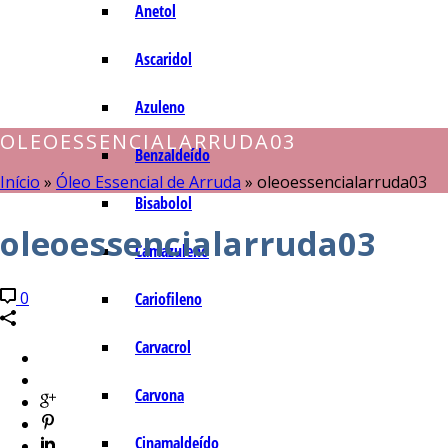
Anetol
Ascaridol
Azuleno
OLEOESSENCIALARRUDA03
Benzaldeído
Início
»
Óleo Essencial de Arruda
»
oleoessencialarruda03
Bisabolol
oleoessencialarruda03
Camazuleno
0
Cariofileno
Carvacrol
Carvona
Cinamaldeído