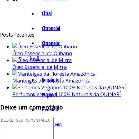
Citral
Citronelal
Posts recentes
Citronelol
Óleo Essencial de Olíbano
E – H
Óleo Essencial de Mirra
Eucaliptol
Manteigas da Floresta Amazônica
Perfumes Veganos 100% Naturais da QUINARÍ
Eugenol
Deixe um comentário
Geraniol
Humuleno