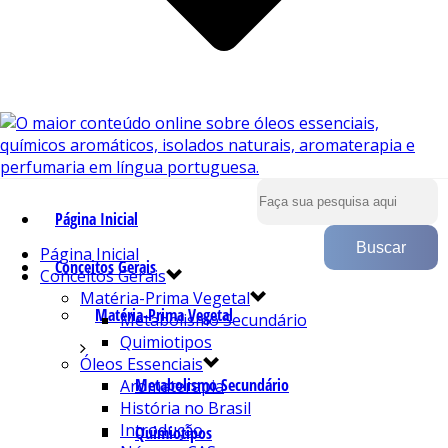
Página Inicial
Página Inicial
Conceitos Gerais
Conceitos Gerais
Matéria-Prima Vegetal
Matéria-Prima Vegetal
Metabolismo Secundário
Quimiotipos
Óleos Essenciais
Metabolismo Secundário
Aromaterapia
História no Brasil
Introdução
Quimiotipos