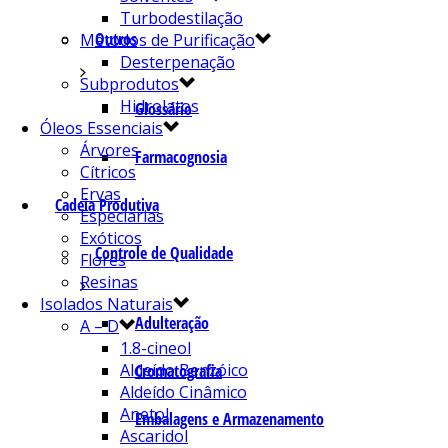
Turbodestilação
Outros
Métodos de Purificação
Desterpenação
Subprodutos
Hidrolatos
Glossário
Óleos Essenciais
Árvores
Farmacognosia
Cítricos
Ervas
Cadeia Produtiva
Especiarias
Exóticos
Controle de Qualidade
Flores
Resinas
Isolados Naturais
Adulteração
A – D
1.8-cineol
Aldeído Benzóico
Cromatografia
Aldeído Cinâmico
Anetol
Embalagens e Armazenamento
Ascaridol