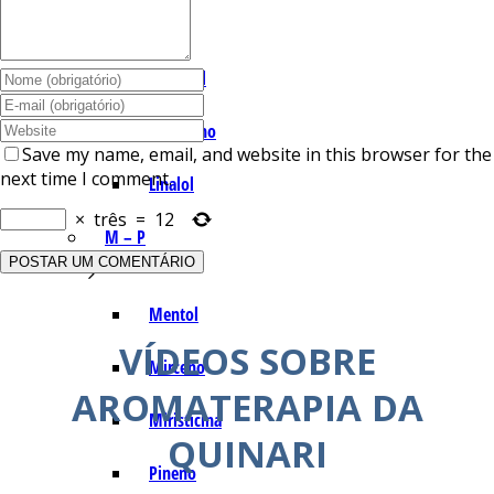
I – L
Lemonal
Limoneno
Save my name, email, and website in this browser for the
next time I comment.
Linalol
×
três
=
12
M – P
Mentol
VÍDEOS SOBRE
Mirceno
AROMATERAPIA DA
Miristicina
QUINARI
Pineno