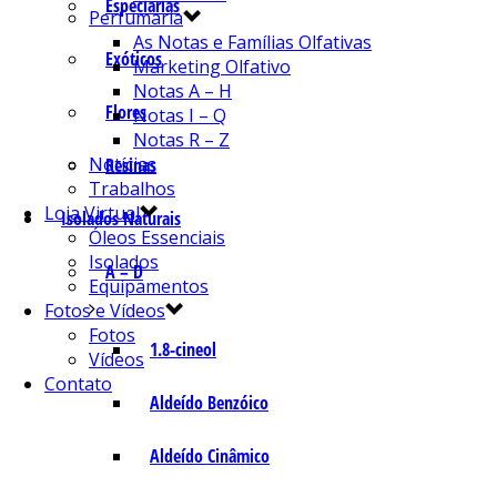
Especiarias
Perfumaria
As Notas e Famílias Olfativas
Exóticos
Marketing Olfativo
Notas A – H
Flores
Notas I – Q
Notas R – Z
Notícias
Resinas
Trabalhos
Loja Virtual
Isolados Naturais
Óleos Essenciais
Isolados
A – D
Equipamentos
Fotos e Vídeos
Fotos
1.8-cineol
Vídeos
Contato
Aldeído Benzóico
Aldeído Cinâmico