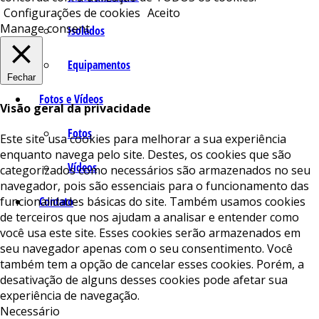
Configurações de cookies
Aceito
Manage consent
Isolados
Equipamentos
Fechar
Fotos e Vídeos
Visão geral da privacidade
Fotos
Este site usa cookies para melhorar a sua experiência
enquanto navega pelo site. Destes, os cookies que são
Vídeos
categorizados como necessários são armazenados no seu
navegador, pois são essenciais para o funcionamento das
funcionalidades básicas do site. Também usamos cookies
Contato
de terceiros que nos ajudam a analisar e entender como
você usa este site. Esses cookies serão armazenados em
seu navegador apenas com o seu consentimento. Você
também tem a opção de cancelar esses cookies. Porém, a
desativação de alguns desses cookies pode afetar sua
experiência de navegação.
Necessário