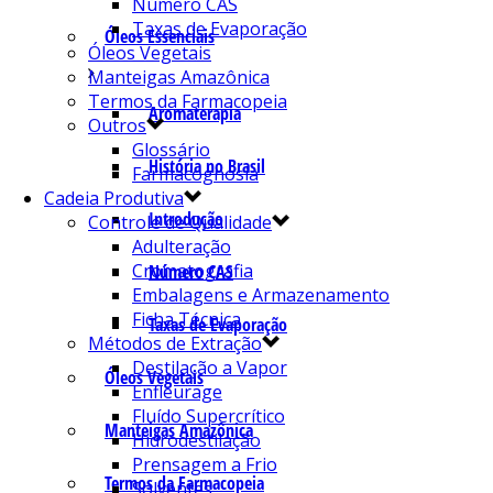
Número CAS
Taxas de Evaporação
Óleos Essenciais
Óleos Vegetais
Manteigas Amazônica
Termos da Farmacopeia
Aromaterapia
Outros
Glossário
História no Brasil
Farmacognosia
Cadeia Produtiva
Introdução
Controle de Qualidade
Adulteração
Cromatografia
Número CAS
Embalagens e Armazenamento
Ficha Técnica
Taxas de Evaporação
Métodos de Extração
Destilação a Vapor
Óleos Vegetais
Enfleurage
Fluído Supercrítico
Manteigas Amazônica
Hidrodestilação
Prensagem a Frio
Termos da Farmacopeia
Solventes