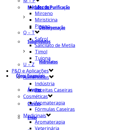
M – P
Mentol
Métodos de Purificação
Mirceno
Miristicina
Pineno
Desterpenação
Q – T
Safrol
Subprodutos
Salicilato de Metila
Timol
Tujona
Hidrolatos
U – Z
P&D e Aplicações
Óleos Essenciais
Alimentícias
Indústria
Árvores
Receitas Caseiras
Cosméticas
Aromaterapia
Cítricos
Fórmulas Caseiras
Medicinais
Ervas
Aromaterapia
Veterinária