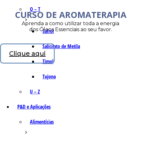
Q – T
CURSO DE AROMATERAPIA
Aprenda a como utilizar toda a energia
dos Óleos Essenciais ao seu favor.
Safrol
Salicilato de Metila
Clique aqui
Timol
Tujona
U – Z
P&D e Aplicações
Alimentícias