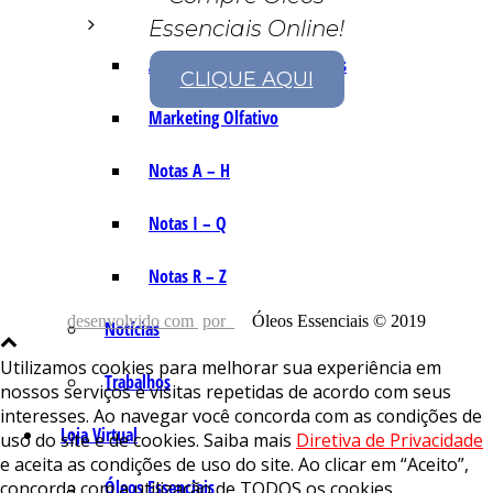
Essenciais Online!
As Notas e Famílias Olfativas
CLIQUE AQUI
Marketing Olfativo
Notas A – H
Notas I – Q
Notas R – Z
desenvolvido com
por
Óleos Essenciais © 2019
Notícias
Utilizamos cookies para melhorar sua experiência em
Trabalhos
nossos serviços e visitas repetidas de acordo com seus
interesses. Ao navegar você concorda com as condições de
Loja Virtual
uso do site e de cookies. Saiba mais
Diretiva de Privacidade
e aceita as condições de uso do site. Ao clicar em “Aceito”,
Óleos Essenciais
concorda com a utilização de TODOS os cookies.