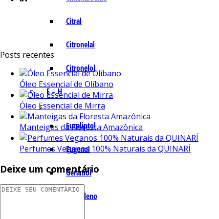
Citral
Citronelal
Posts recentes
Citronelol
Óleo Essencial de Olíbano
E – H
Óleo Essencial de Mirra
Eucaliptol
Manteigas da Floresta Amazônica
Perfumes Veganos 100% Naturais da QUINARÍ
Eugenol
Deixe um comentário
Geraniol
Humuleno