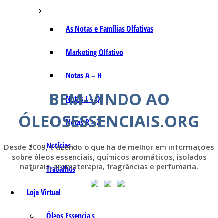
As Notas e Famílias Olfativas
Marketing Olfativo
Notas A – H
BEM-VINDO AO
Notas I – Q
ÓLEOSESSENCIAIS.ORG
Notas R – Z
Notícias
Desde 2009, trazendo o que há de melhor em informações
sobre óleos essenciais, químicos aromáticos, isolados
naturais, aromaterapia, fragrâncias e perfumaria.
Trabalhos
Loja Virtual
Óleos Essenciais