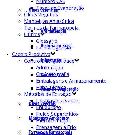
Número CAS
Taxas de Evaporação
Óleos Essenciais
Óleos Vegetais
Manteigas Amazônica
Termos da Farmacopeia
Aromaterapia
Outros
Glossário
História no Brasil
Farmacognosia
Cadeia Produtiva
Introdução
Controle de Qualidade
Adulteração
Cromatografia
Número CAS
Embalagens e Armazenamento
Ficha Técnica
Taxas de Evaporação
Métodos de Extração
Destilação a Vapor
Óleos Vegetais
Enfleurage
Fluído Supercrítico
Manteigas Amazônica
Hidrodestilação
Prensagem a Frio
Termos da Farmacopeia
Solventes