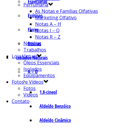
Especiarias
Perfumaria
As Notas e Famílias Olfativas
Exóticos
Marketing Olfativo
Notas A – H
Flores
Notas I – Q
Notas R – Z
Notícias
Resinas
Trabalhos
Loja Virtual
Isolados Naturais
Óleos Essenciais
Isolados
A – D
Equipamentos
Fotos e Vídeos
Fotos
1.8-cineol
Vídeos
Contato
Aldeído Benzóico
Aldeído Cinâmico