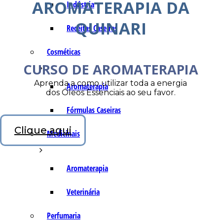
AROMATERAPIA DA
Indústria
QUINARI
Receitas Caseiras
Cosméticas
CURSO DE AROMATERAPIA
Aprenda a como utilizar toda a energia
Aromaterapia
dos Óleos Essenciais ao seu favor.
Fórmulas Caseiras
Clique aqui
Medicinais
Aromaterapia
Veterinária
Perfumaria