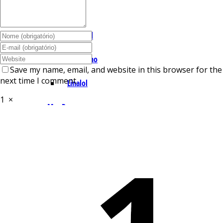
I – L
Lemonal
Limoneno
Save my name, email, and website in this browser for the
next time I comment.
Linalol
1
×
M – P
Mentol
Mirceno
Miristicina
Pineno