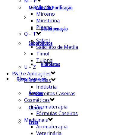
M – P
Mentol
Métodos de Purificação
Mirceno
Miristicina
Pineno
Desterpenação
Q – T
Safrol
Subprodutos
Salicilato de Metila
Timol
Tujona
Hidrolatos
U – Z
P&D e Aplicações
Óleos Essenciais
Alimentícias
Indústria
Árvores
Receitas Caseiras
Cosméticas
Aromaterapia
Cítricos
Fórmulas Caseiras
Medicinais
Ervas
Aromaterapia
Veterinária