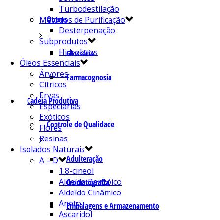
Turbodestilação
Outros
Métodos de Purificação
Desterpenação
Subprodutos
Hidrolatos
Glossário
Óleos Essenciais
Árvores
Farmacognosia
Cítricos
Ervas
Cadeia Produtiva
Especiarias
Exóticos
Controle de Qualidade
Flores
Resinas
Isolados Naturais
Adulteração
A – D
1.8-cineol
Aldeído Benzóico
Cromatografia
Aldeído Cinâmico
Anetol
Embalagens e Armazenamento
Ascaridol