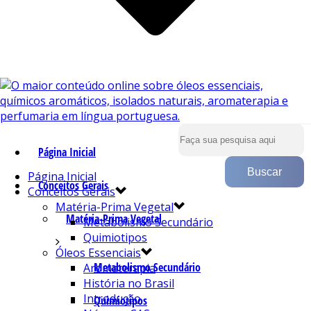
Página Inicial
Página Inicial
Conceitos Gerais
Conceitos Gerais
Matéria-Prima Vegetal
Matéria-Prima Vegetal
Metabolismo Secundário
Quimiotipos
Óleos Essenciais
Metabolismo Secundário
Aromaterapia
História no Brasil
Introdução
Quimiotipos