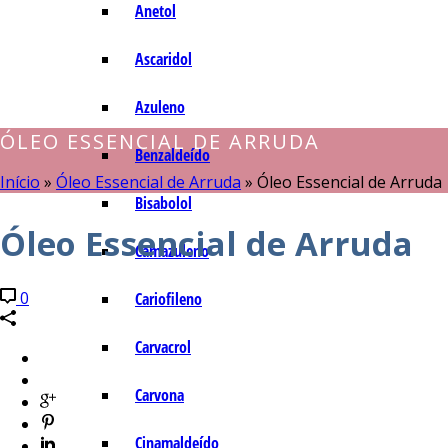
Anetol
Ascaridol
Azuleno
ÓLEO ESSENCIAL DE ARRUDA
Benzaldeído
Início
»
Óleo Essencial de Arruda
»
Óleo Essencial de Arruda
Bisabolol
Óleo Essencial de Arruda
Camazuleno
0
Cariofileno
Carvacrol
Carvona
Cinamaldeído