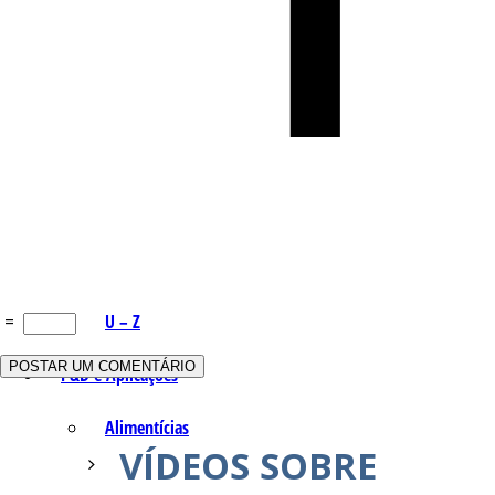
Q – T
Safrol
Salicilato de Metila
Timol
Tujona
=
U – Z
P&D e Aplicações
Alimentícias
VÍDEOS SOBRE