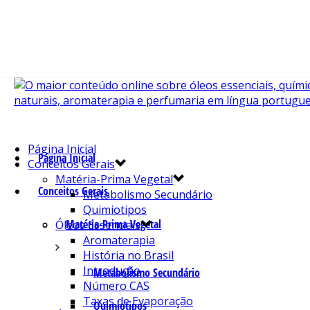
Página Inicial
Página Inicial
Conceitos Gerais
Matéria-Prima Vegetal
Conceitos Gerais
Metabolismo Secundário
Quimiotipos
Matéria-Prima Vegetal
Óleos Essenciais
Aromaterapia
História no Brasil
Introdução
Metabolismo Secundário
Número CAS
Taxas de Evaporação
Quimiotipos