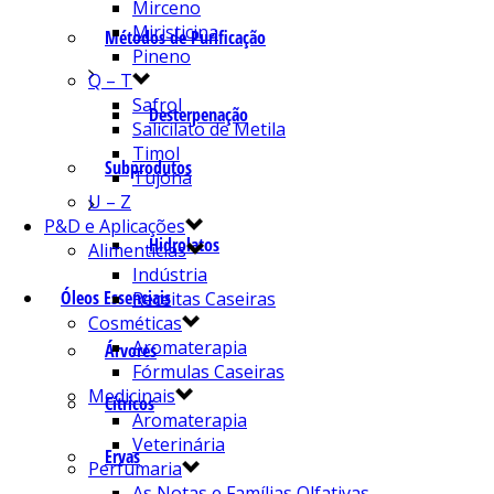
Mirceno
Miristicina
Métodos de Purificação
Pineno
Q – T
Safrol
Desterpenação
Salicilato de Metila
Timol
Subprodutos
Tujona
U – Z
P&D e Aplicações
Hidrolatos
Alimentícias
Indústria
Óleos Essenciais
Receitas Caseiras
Cosméticas
Aromaterapia
Árvores
Fórmulas Caseiras
Medicinais
Cítricos
Aromaterapia
Veterinária
Ervas
Perfumaria
As Notas e Famílias Olfativas