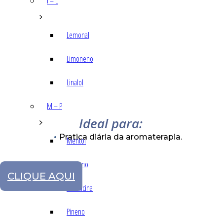
I – L
Lemonal
Limoneno
Linalol
M – P
Ideal para:
Pratica diária da aromaterapia.
Mentol
Mirceno
CLIQUE AQUI
Miristicina
Pineno