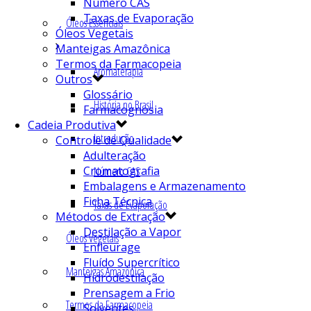
Número CAS
Taxas de Evaporação
Óleos Essenciais
Óleos Vegetais
Manteigas Amazônica
Termos da Farmacopeia
Aromaterapia
Outros
Glossário
História no Brasil
Farmacognosia
Cadeia Produtiva
Introdução
Controle de Qualidade
Adulteração
Cromatografia
Número CAS
Embalagens e Armazenamento
Ficha Técnica
Taxas de Evaporação
Métodos de Extração
Destilação a Vapor
Óleos Vegetais
Enfleurage
Fluído Supercrítico
Manteigas Amazônica
Hidrodestilação
Prensagem a Frio
Termos da Farmacopeia
Solventes