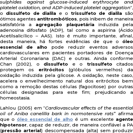
sulphides against glucose-induced erythrocyte and
platelet oxidation, and ADP-induced platelet aggregation
“,
o
dissulfeto de dialila
e o
trissulfeto de dialila
sã
ótimos agentes
antitrombóticos
, pois inibem de maneir
satisfatória a
agregação plaquetária
induzida pel
adenosina difosfato (ADP), tal como a aspirina (Ácido
Acetilsalicílico – AAS). Isto é muito importante, afinal,
desta maneira, há fortes evidências de que o
óleo
essencial de alho
pode reduzir eventos adversos
cardiovasculares em pacientes portadores de Doença
Arterial Coronariana (DAC) e outras. Ainda conforme
Chan (2002), o
dissulfeto
e o
trissulfeto
citado
protegem os
eritrócitos
(glóbulos vermelhos) d
oxidação induzida pela glicose. A oxidação, neste caso,
acelera o envelhecimento natural dos eritrócitos bem
como a remoção destas células (fagocitose) por outras
células designadas para este fim; prejudicando a
homeostasia.
Lahlou (2005) em “
Cardiovascular effects of the essentia
oil of Aniba canelilla bark in normotensive rats
” afirma
que o
óleo essencial de alho
é um excelente
agent
hipotensor
, capaz de reduzir, de maneira confiável a PA
(
pressão arterial
) descompensada (alta) sem produzi