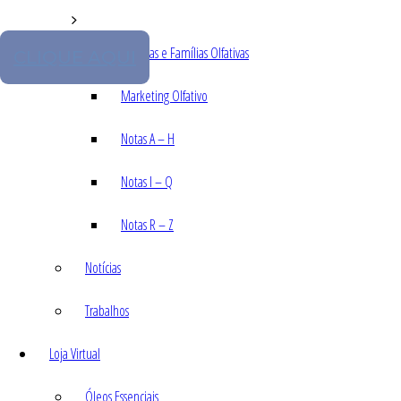
As Notas e Famílias Olfativas
CLIQUE AQUI
Marketing Olfativo
Notas A – H
Notas I – Q
Notas R – Z
Notícias
Trabalhos
Loja Virtual
Óleos Essenciais