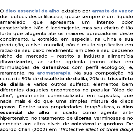
O
óleo essencial de alho
, extraído por
arraste de vapo
dos bulbos desta liliaceae, quase sempre é um líquido
amarelado que apresenta um intenso odor
característico. Não é lacrimejante, mas seu cheiro é tão
forte que afugenta até os maiores apreciadores deste
condimento. É extraído, em especial, na China e sua
produção, a nível mundial, não é muito significativa em
razão de seu baixo rendimento em óleo e seu pequeno
nicho de mercado – restrito a indústria alimentícia
(
flavorizante
), ao setor agrícola (como ativo em
formulações de
defensivos
com perfil ecológico) e
raramente, na
aromaterapia
. Na sua composição, h
cerca de 50% de
dissulfeto de dialila
, 20% de
trissulfet
de dialila
e vários outros sulfetos, elementos be
diferentes daqueles encontrados no popular “óleo de
alho”, geralmente comercializado em cápsulas, que
nada mais é do que uma simples mistura de óleos
graxos. Dentre suas propriedades terapêuticas, o
óleo
essencial de alho
é usado como agente anti
hipertensivo, no tratamento de
úlceras
, verminoses e n
combate aos altos níveis de
colesterol
e
gordura
. De
acordo Chan (2002) em “
Protective effect of three diallyl