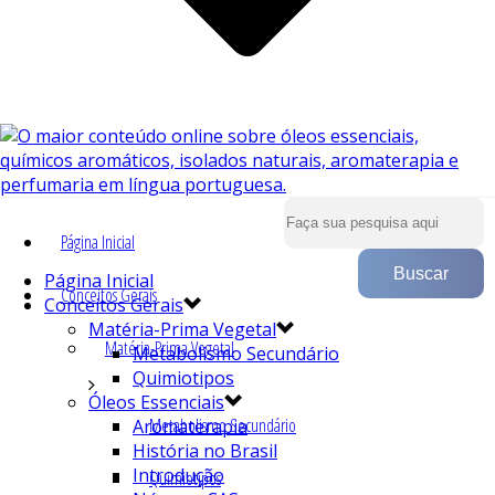
Página Inicial
Página Inicial
Conceitos Gerais
Conceitos Gerais
Matéria-Prima Vegetal
Matéria-Prima Vegetal
Metabolismo Secundário
Quimiotipos
Óleos Essenciais
Metabolismo Secundário
Aromaterapia
História no Brasil
Introdução
Quimiotipos