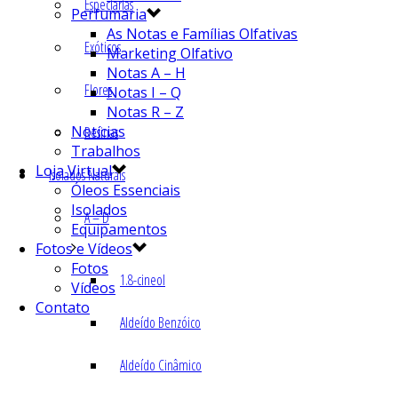
Especiarias
Perfumaria
As Notas e Famílias Olfativas
Exóticos
Marketing Olfativo
Notas A – H
Flores
Notas I – Q
Notas R – Z
Notícias
Resinas
Trabalhos
Loja Virtual
Isolados Naturais
Óleos Essenciais
Isolados
A – D
Equipamentos
Fotos e Vídeos
Fotos
1.8-cineol
Vídeos
Contato
Aldeído Benzóico
Aldeído Cinâmico