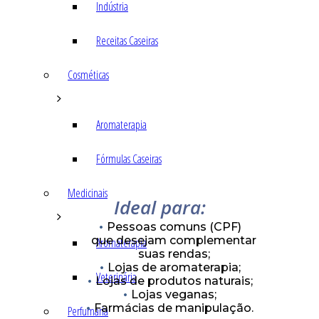
Indústria
Receitas Caseiras
Cosméticas
Aromaterapia
Fórmulas Caseiras
Medicinais
Ideal para:
Pessoas comuns (CPF)
que desejam complementar
Aromaterapia
suas rendas;
Lojas de aromaterapia;
Veterinária
Lojas de produtos naturais;
Lojas veganas;
Farmácias de manipulação.
Perfumaria