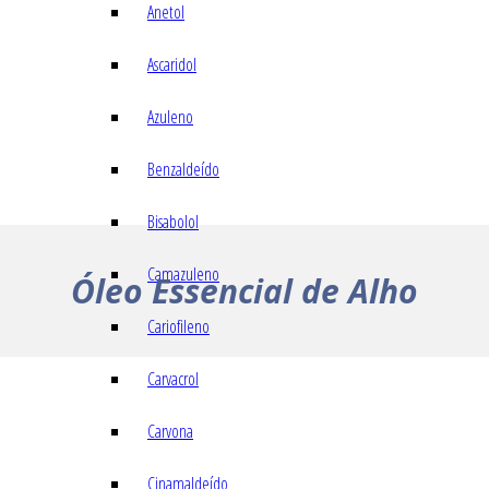
Anetol
Ascaridol
Azuleno
Benzaldeído
Bisabolol
Camazuleno
Óleo Essencial de Alho
Cariofileno
Carvacrol
Carvona
Cinamaldeído