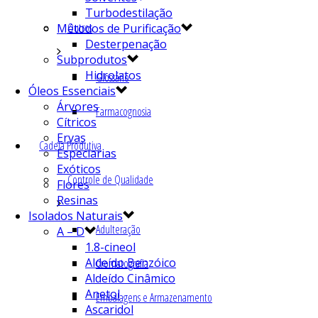
Turbodestilação
Outros
Métodos de Purificação
Desterpenação
Subprodutos
Hidrolatos
Glossário
Óleos Essenciais
Árvores
Farmacognosia
Cítricos
Ervas
Cadeia Produtiva
Especiarias
Exóticos
Controle de Qualidade
Flores
Resinas
Isolados Naturais
Adulteração
A – D
1.8-cineol
Aldeído Benzóico
Cromatografia
Aldeído Cinâmico
Anetol
Embalagens e Armazenamento
Ascaridol