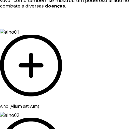
vovó” como também se mostrou um poderoso aliado no
combate a diversas
doenças
.
Alho (Allium sativum)