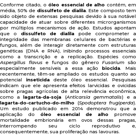
Conforme citado, o
óleo essencial de alho
contém, em
média, 50% de
dissulfeto de dialila
. Este composto tem
sido objeto de extensas pesquisas devido à sua notável
capacidade de atuar sobre diferentes microrganismos
por múltiplos mecanismos de ação. Estudos apontam
que o
dissulfeto de dialila
pode comprometer 
integridade das membranas celulares de bactérias e
fungos, além de interagir diretamente com estruturas
genéticas (DNA e RNA), inibindo processos essenciais
como a transcrição e a replicação. Espécies como
Aspergillus flavus
e fungos do gênero
Fusarium
sã
especialmente sensíveis a essa ação
biocida
. Mai
recentemente, têm-se ampliado os estudos quanto ao
potencial
inseticida
deste óleo essencial. Pesquisa
indicam que ele apresenta efeitos larvicidas e ovicidas
sobre pragas agrícolas de alta relevância econômica,
como a
lagarta-da-soja
(
Anticarsia gemmatalis
) e 
lagarta-do-cartucho-do-milho
(
Spodoptera frugiperda
).
Um estudo publicado em 2014 demonstrou que a
aplicação do
óleo essencial de alho
promove
mortalidade embrionária em ovos dessas pragas,
interrompendo seu ciclo reprodutivo e,
consequentemente, sua proliferação nas lavouras.