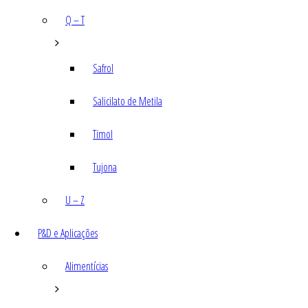
Q – T
Safrol
Salicilato de Metila
Timol
Tujona
U – Z
P&D e Aplicações
Alimentícias