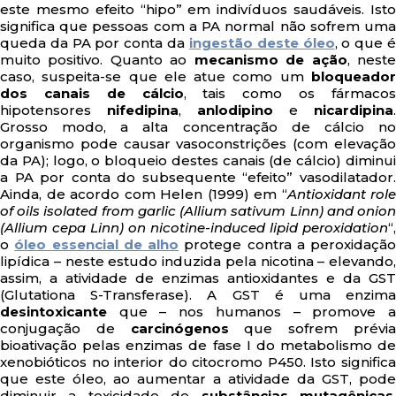
este mesmo efeito “hipo” em indivíduos saudáveis. Isto
significa que pessoas com a PA normal não sofrem uma
queda da PA por conta da
ingestão deste óleo
, o que 
muito positivo. Quanto ao
mecanismo de ação
, nest
caso, suspeita-se que ele atue como um
bloqueador
dos canais de cálcio
, tais como os fármaco
hipotensores
nifedipina
,
anlodipino
e
nicardipina
.
Grosso modo, a alta concentração de cálcio no
organismo pode causar vasoconstrições (com elevação
da PA); logo, o bloqueio destes canais (de cálcio) diminui
a PA por conta do subsequente “efeito” vasodilatador.
Ainda, de acordo com Helen (1999) em “
Antioxidant role
of oils isolated from garlic (Allium sativum Linn) and onion
(Allium cepa Linn) on nicotine-induced lipid peroxidation
“,
o
óleo essencial de alho
protege contra a peroxidação
lipídica – neste estudo induzida pela nicotina – elevando,
assim, a atividade de enzimas antioxidantes e da GST
(Glutationa S-Transferase). A GST é uma enzima
desintoxicante
que – nos humanos – promove a
conjugação de
carcinógenos
que sofrem prévi
bioativação pelas enzimas de fase I do metabolismo de
xenobióticos no interior do citocromo P450. Isto significa
que este óleo, ao aumentar a atividade da GST, pode
diminuir a toxicidade de
substâncias mutagênicas