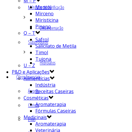
M – P
Mentol
Métodos de Purificação
Mirceno
Miristicina
Pineno
Desterpenação
Q – T
Safrol
Subprodutos
Salicilato de Metila
Timol
Tujona
Hidrolatos
U – Z
P&D e Aplicações
Óleos Essenciais
Alimentícias
Indústria
Árvores
Receitas Caseiras
Cosméticas
Aromaterapia
Cítricos
Fórmulas Caseiras
Medicinais
Ervas
Aromaterapia
Veterinária