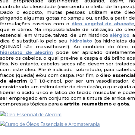
sua propriedade adstringente, atuando, assim, no
controle da oleosidade (exercendo o efeito de limpeza).
Dado o exposto, muitas pessoas utilizam este óleo
pingando algumas gotas no xampu ou, então, a partir de
formulações caseiras com o
óleo vegetal de abacate
que é ótimo. Na impossibilidade de utilização do óleo
essencial, em virtude, talvez, de um histórico
alérgico
, a
dica é substituí-lo pelo seu
hidrolato
(os hidrolatos da
QUINARÍ são maravilhosos!). Ao contrário do óleo, o
hidrolato de alecrim
pode ser aplicado diretamente
sobre os cabelos, o qual previne a caspa e dá brilho aos
fios. No entanto, cabelos secos não devem ser tratados
com este óleo. Ele é indicado, sobretudo, para cabelos
fracos (queda) e/ou com caspa. Por fim, o
óleo essencia
de alecrim
QT 1,8-cineol, por ser um vasodilatador, é
considerado um estimulante da circulação, o que ajuda a
liberar o ácido úrico e lático do tecido muscular e pode
ser empregado em conjunto com a tintura de arnica em
compressas tópicas para a
artrite
,
reumatismo
e
gota
.