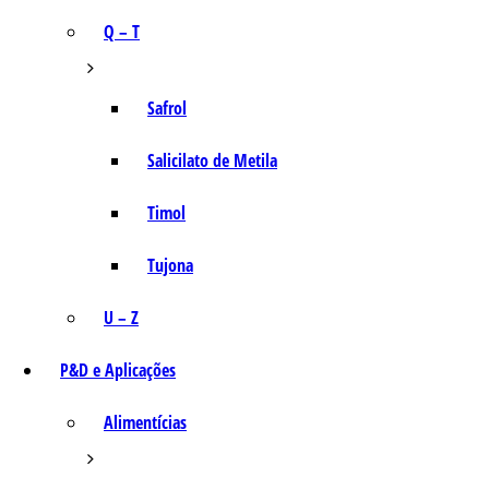
Q – T
Safrol
Salicilato de Metila
Timol
Tujona
U – Z
P&D e Aplicações
Alimentícias