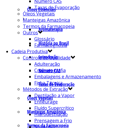
Número CAS
Taxas de Evaporação
Óleos Essenciais
Óleos Vegetais
Manteigas Amazônica
Termos da Farmacopeia
Aromaterapia
Outros
Glossário
História no Brasil
Farmacognosia
Cadeia Produtiva
Introdução
Controle de Qualidade
Adulteração
Cromatografia
Número CAS
Embalagens e Armazenamento
Ficha Técnica
Taxas de Evaporação
Métodos de Extração
Destilação a Vapor
Óleos Vegetais
Enfleurage
Fluído Supercrítico
Manteigas Amazônica
Hidrodestilação
Prensagem a Frio
Termos da Farmacopeia
Solventes