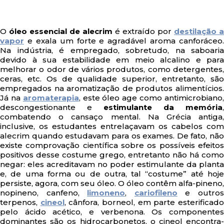
O
óleo essencial de alecrim
é extraído por
destilação a
vapor
e exala um forte e agradável aroma canforáceo.
Na indústria, é empregado, sobretudo, na saboaria
devido à sua estabilidade em meio alcalino e para
melhorar o odor de vários produtos, como detergentes,
ceras, etc. Os de qualidade superior, entretanto, são
empregados na aromatização de produtos alimentícios.
Já na
aromaterapia
, este óleo age como antimicrobiano
descongestionante e
estimulante da memória
,
combatendo o cansaço mental. Na Grécia antiga,
inclusive, os estudantes entrelaçavam os cabelos com
alecrim quando estudavam para os exames. De fato, não
existe comprovação científica sobre os possíveis efeitos
positivos desse costume grego, entretanto não há como
negar: eles acreditavam no poder estimulante da planta
e, de uma forma ou de outra, tal “costume” até hoje
persiste, agora, com seu óleo. O óleo contêm alfa-pineno,
nopineno, canfeno,
limoneno
,
cariofileno
e outro
terpenos,
cineol
, cânfora, borneol, em parte esterificad
pelo ácido acético, e verbenona. Os componentes
dominantes são os hidrocarbonetos, o cineol encontra-