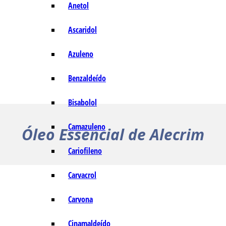
Anetol
Ascaridol
Azuleno
Benzaldeído
Bisabolol
Camazuleno
Óleo Essencial de Alecrim
Cariofileno
Carvacrol
Carvona
Cinamaldeído