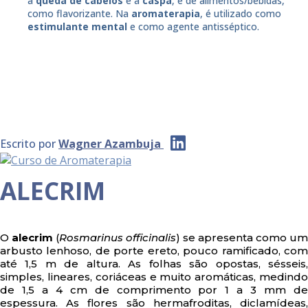
a
queda de cabelos
e a
caspa
, e de alimentos/bebidas,
como flavorizante. Na
aromaterapia
, é utilizado como
estimulante mental
e como agente antisséptico.
Escrito por
Wagner Azambuja
ALECRIM
O
alecrim
(
Rosmarinus officinalis
) se apresenta como um
arbusto lenhoso, de porte ereto, pouco ramificado, com
até 1,5 m de altura. As folhas são opostas, sésseis,
simples, lineares, coriáceas e muito aromáticas, medindo
de 1,5 a 4 cm de comprimento por 1 a 3 mm de
espessura. As flores são hermafroditas, diclamídeas,