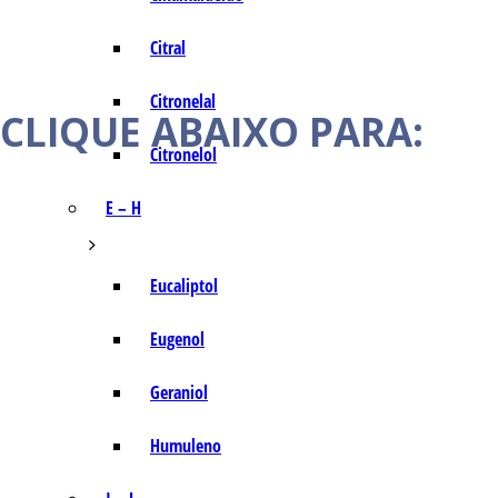
Citral
Citronelal
CLIQUE ABAIXO PARA:
Citronelol
E – H
Eucaliptol
Eugenol
Geraniol
Humuleno