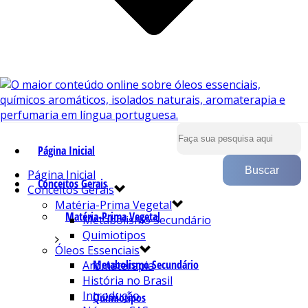
Página Inicial
Página Inicial
Conceitos Gerais
Conceitos Gerais
Matéria-Prima Vegetal
Matéria-Prima Vegetal
Metabolismo Secundário
Quimiotipos
Óleos Essenciais
Metabolismo Secundário
Aromaterapia
História no Brasil
Introdução
Quimiotipos