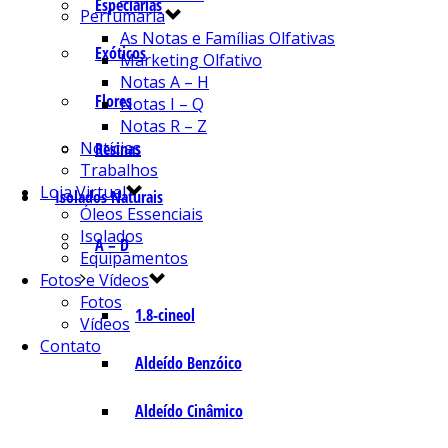
Especiarias
Perfumaria
As Notas e Famílias Olfativas
Exóticos
Marketing Olfativo
Notas A – H
Flores
Notas I – Q
Notas R – Z
Notícias
Resinas
Trabalhos
Loja Virtual
Isolados Naturais
Óleos Essenciais
Isolados
A – D
Equipamentos
Fotos e Vídeos
Fotos
1.8-cineol
Vídeos
Contato
Aldeído Benzóico
Aldeído Cinâmico