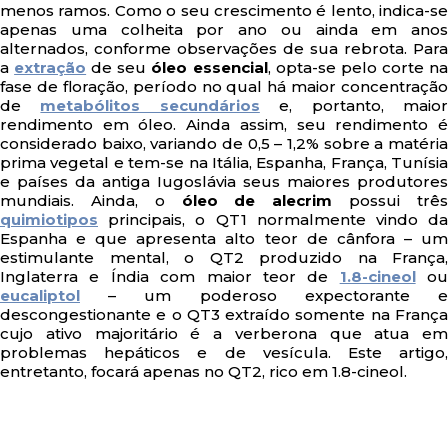
menos ramos. Como o seu crescimento é lento, indica-se
apenas uma colheita por ano ou ainda em anos
alternados, conforme observações de sua rebrota. Para
a
extração
de seu
óleo essencial
, opta-se pelo corte n
fase de floração, período no qual há maior concentração
de
metabólitos secundários
e, portanto, maio
rendimento em óleo. Ainda assim, seu rendimento é
considerado baixo, variando de 0,5 – 1,2% sobre a matéria
prima vegetal e tem-se na Itália, Espanha, França, Tunísia
e países da antiga Iugoslávia seus maiores produtores
mundiais. Ainda, o
óleo de alecrim
possui trê
quimiotipos
principais, o QT1 normalmente vindo da
Espanha e que apresenta alto teor de cânfora – um
estimulante mental, o QT2 produzido na França,
Inglaterra e Índia com maior teor de
1.8-cineol
ou
eucaliptol
– um poderoso expectorante e
descongestionante e o QT3 extraído somente na França
cujo ativo majoritário é a verberona que atua em
problemas hepáticos e de vesícula. Este artigo,
entretanto, focará apenas no QT2, rico em 1.8-cineol.