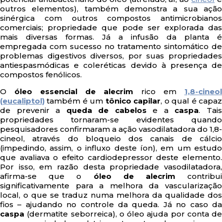
outros elementos), também demonstra a sua ação
sinérgica com outros compostos antimicrobianos
comerciais; propriedade que pode ser explorada das
mais diversas formas. Já a infusão da planta é
empregada com sucesso no tratamento sintomático de
problemas digestivos diversos, por suas propriedades
antiespasmódicas e coleréticas devido à presença de
compostos fenólicos.
O
óleo essencial de alecrim
rico em
1,8-cineol
(eucaliptol)
também é um
tônico capilar
, o qual é capa
de prevenir a
queda de cabelos
e a
caspa
. Tai
propriedades tornaram-se evidentes quando
pesquisadores confirmaram a ação vasodilatadora do 1,8-
cineol, através do bloqueio dos canais de cálcio
(impedindo, assim, o influxo deste íon), em um estudo
que avaliava o efeito cardiodepressor deste elemento.
Por isso, em razão desta propriedade vasodilatadora,
afirma-se que o
óleo de alecrim
contribu
significativamente para a melhora da vascularização
local, o que se traduz numa melhora da qualidade dos
fios – ajudando no controle da queda. Já no caso da
caspa
(dermatite seborreica), o óleo ajuda por conta de