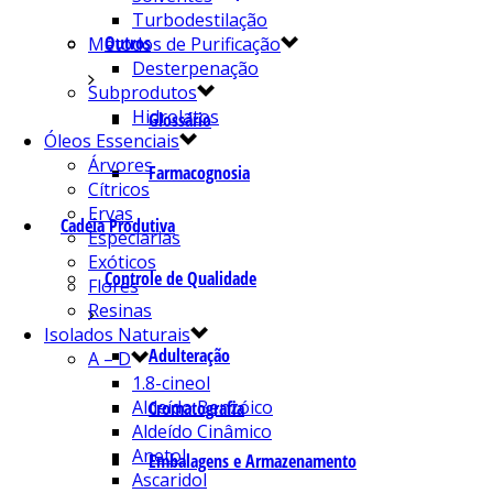
Turbodestilação
Outros
Métodos de Purificação
Desterpenação
Subprodutos
Hidrolatos
Glossário
Óleos Essenciais
Árvores
Farmacognosia
Cítricos
Ervas
Cadeia Produtiva
Especiarias
Exóticos
Controle de Qualidade
Flores
Resinas
Isolados Naturais
Adulteração
A – D
1.8-cineol
Aldeído Benzóico
Cromatografia
Aldeído Cinâmico
Anetol
Embalagens e Armazenamento
Ascaridol