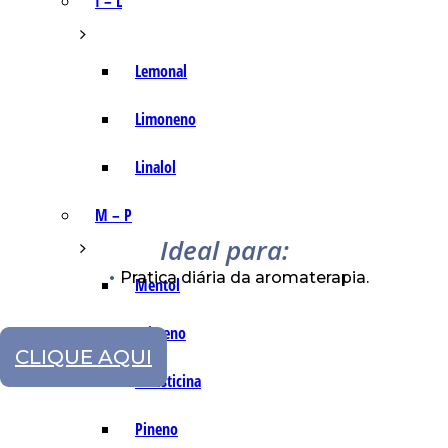
I – L
Lemonal
Limoneno
Linalol
M – P
Ideal para:
Pratica diária da aromaterapia.
Mentol
Mirceno
CLIQUE AQUI
Miristicina
Pineno