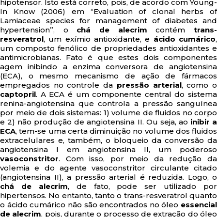
hipotensor. Isto está correto, pois, de acordo com Young-
In Know (2006) em “Evaluation of clonal herbs of
Lamiaceae species for management of diabetes and
hypertension”, o
chá de alecrim
contém
trans
resveratrol
, um exímio antioxidante, e
ácido cumárico
um composto fenólico de propriedades antioxidantes e
antimicrobianas. Fato é que estes dois componentes
agem inibindo a enzima conversora de angiotensina
(ECA), o mesmo mecanismo de ação de fármacos
empregados no controle da
pressão arterial
, como 
captopril
. A ECA é um componente central do sistema
renina-angiotensina que controla a pressão sanguínea
por meio de dois sistemas: 1) volume de fluidos no corpo
e 2) não produção de angiotensina II. Ou seja, ao
inibir 
ECA
, tem-se uma certa diminuição no volume dos fluidos
extracelulares e, também, o bloqueio da conversão da
angiotensina I em angiotensina II, um poderoso
vasoconstritor
. Com isso, por meio da redução da
volemia e do agente vasoconstritor circulante citado
(angiotensina II), a pressão arterial é reduzida. Logo, o
chá de alecrim
, de fato, pode ser utilizado por
hipertensos. No entanto, tanto o trans-resveratrol quanto
o ácido cumárico não são encontrados no óleo
essencial
de alecrim
, pois, durante o processo de extração do óle