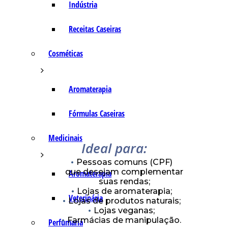
Indústria
Receitas Caseiras
Cosméticas
Aromaterapia
Fórmulas Caseiras
Medicinais
Ideal para:
Pessoas comuns (CPF)
que desejam complementar
Aromaterapia
suas rendas;
Lojas de aromaterapia;
Veterinária
Lojas de produtos naturais;
Lojas veganas;
Farmácias de manipulação.
Perfumaria