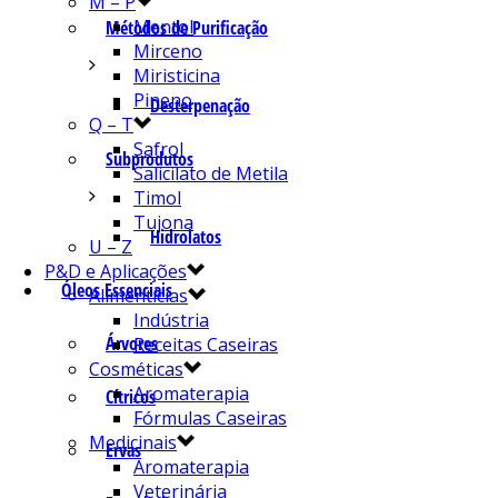
M – P
Mentol
Métodos de Purificação
Mirceno
Miristicina
Pineno
Desterpenação
Q – T
Safrol
Subprodutos
Salicilato de Metila
Timol
Tujona
Hidrolatos
U – Z
P&D e Aplicações
Óleos Essenciais
Alimentícias
Indústria
Árvores
Receitas Caseiras
Cosméticas
Aromaterapia
Cítricos
Fórmulas Caseiras
Medicinais
Ervas
Aromaterapia
Veterinária