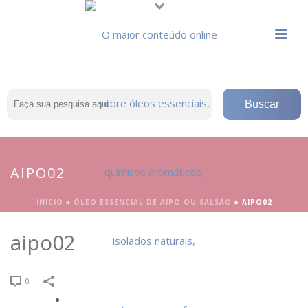
AIPO02
INÍCIO
»
ÓLEO ESSENCIAL DE AIPO OU SALSÃO
»
AIPO02
aipo02
0