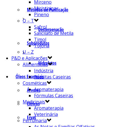
Mirceno
Miristicina
Métodos de Purificação
Pineno
Q – T
Safrol
Desterpenação
Salicilato de Metila
Timol
Subprodutos
Tujona
U – Z
P&D e Aplicações
Hidrolatos
Alimentícias
Indústria
Óleos Essenciais
Receitas Caseiras
Cosméticas
Aromaterapia
Árvores
Fórmulas Caseiras
Medicinais
Cítricos
Aromaterapia
Veterinária
Ervas
Perfumaria
As Notas e Famílias Olfativas