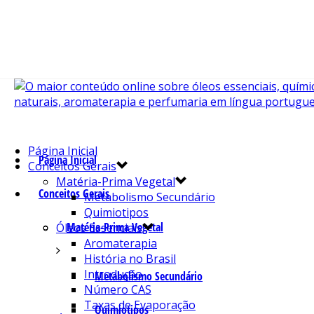
Página Inicial
Página Inicial
Conceitos Gerais
Matéria-Prima Vegetal
Conceitos Gerais
Metabolismo Secundário
Quimiotipos
Matéria-Prima Vegetal
Óleos Essenciais
Aromaterapia
História no Brasil
Introdução
Metabolismo Secundário
Número CAS
Taxas de Evaporação
Quimiotipos