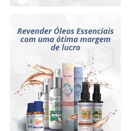
Ideal para:
Pessoas comuns (CPF)
que desejam complementar
suas rendas;
Lojas de aromaterapia;
Lojas de produtos naturais;
Lojas veganas;
Farmácias de manipulação.
CLIQUE AQUI