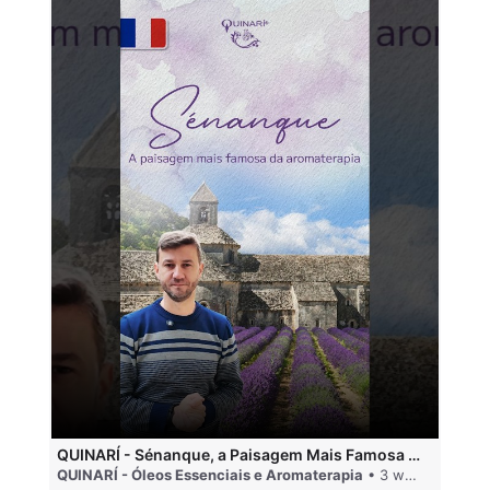
QUINARÍ - Sénanque, a Paisagem Mais Famosa da Aromaterapia
QUINARÍ - Óleos Essenciais e Aromaterapia
• 3 weeks ago
QU