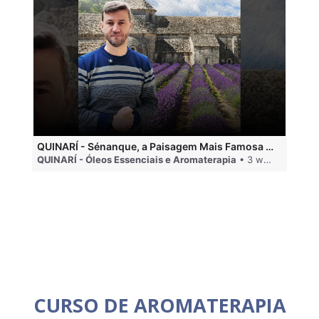
QUINARÍ - Sénanque, a Paisagem Mais Famosa da Aromaterapia
QUINARÍ - Óleos Essenciais e Aromaterapia
• 3 weeks ago
QU
CURSO DE AROMATERAPIA