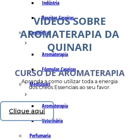
Indústria
VÍDEOS SOBRE
Receitas Caseiras
AROMATERAPIA DA
Cosméticas
QUINARI
Aromaterapia
Fórmulas Caseiras
CURSO DE AROMATERAPIA
Aprenda a como utilizar toda a energia
Medicinais
dos Óleos Essenciais ao seu favor.
Aromaterapia
Clique aqui
Veterinária
Perfumaria