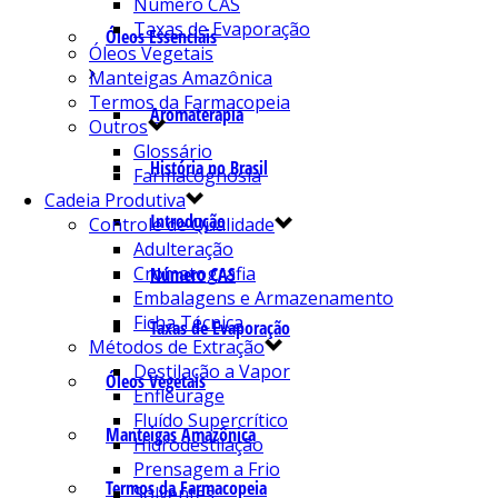
Número CAS
Taxas de Evaporação
Óleos Essenciais
Óleos Vegetais
Manteigas Amazônica
Termos da Farmacopeia
Aromaterapia
Outros
Glossário
História no Brasil
Farmacognosia
Cadeia Produtiva
Introdução
Controle de Qualidade
Adulteração
Cromatografia
Número CAS
Embalagens e Armazenamento
Ficha Técnica
Taxas de Evaporação
Métodos de Extração
Destilação a Vapor
Óleos Vegetais
Enfleurage
Fluído Supercrítico
Manteigas Amazônica
Hidrodestilação
Prensagem a Frio
Termos da Farmacopeia
Solventes