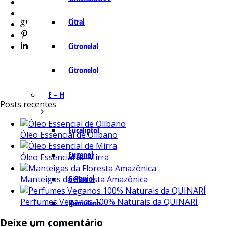
Citral
Citronelal
Citronelol
E – H
Posts recentes
Eucaliptol
Óleo Essencial de Olíbano
Eugenol
Óleo Essencial de Mirra
Geraniol
Manteigas da Floresta Amazônica
Perfumes Veganos 100% Naturais da QUINARÍ
Humuleno
Deixe um comentário