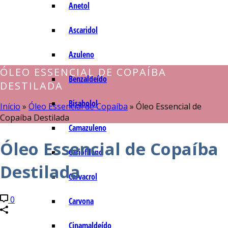
Anetol
Ascaridol
Azuleno
ÓLEO ESSENCIAL DE COPAÍBA
Benzaldeído
DESTILADA
Bisabolol
Início
»
Óleo Essencial de Copaíba
»
Óleo Essencial de
Copaíba Destilada
Camazuleno
Óleo Essencial de Copaíba
Cariofileno
Destilada
Carvacrol
0
Carvona
Cinamaldeído