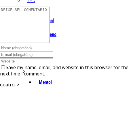
I – L
Lemonal
Limoneno
Linalol
M – P
Save my name, email, and website in this browser for the
next time I comment.
Mentol
quatro
×
Mirceno
Miristicina
Pineno