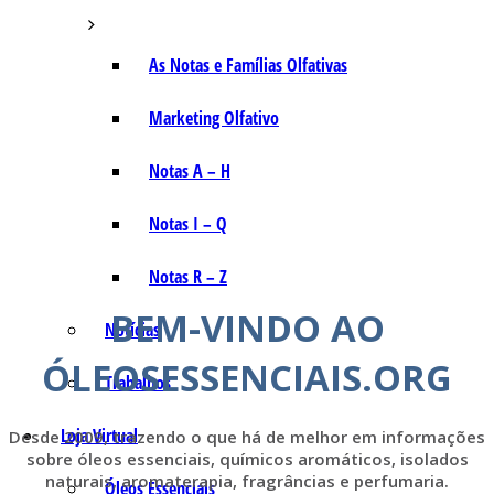
As Notas e Famílias Olfativas
Marketing Olfativo
Notas A – H
Notas I – Q
Notas R – Z
BEM-VINDO AO
Notícias
ÓLEOSESSENCIAIS.ORG
Trabalhos
Loja Virtual
Desde 2009, trazendo o que há de melhor em informações
sobre óleos essenciais, químicos aromáticos, isolados
naturais, aromaterapia, fragrâncias e perfumaria.
Óleos Essenciais