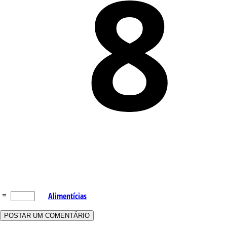
Q – T
Safrol
Salicilato de Metila
Timol
Tujona
U – Z
P&D e Aplicações
=
Alimentícias