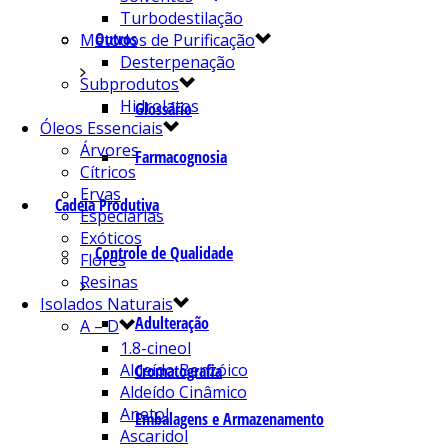
Turbodestilação
Outros
Métodos de Purificação
Desterpenação
Subprodutos
Hidrolatos
Glossário
Óleos Essenciais
Árvores
Farmacognosia
Cítricos
Ervas
Cadeia Produtiva
Especiarias
Exóticos
Controle de Qualidade
Flores
Resinas
Isolados Naturais
Adulteração
A – D
1.8-cineol
Aldeído Benzóico
Cromatografia
Aldeído Cinâmico
Anetol
Embalagens e Armazenamento
Ascaridol