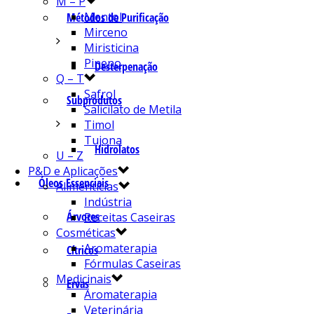
M – P
Mentol
Métodos de Purificação
Mirceno
Miristicina
Pineno
Desterpenação
Q – T
Safrol
Subprodutos
Salicilato de Metila
Timol
Tujona
Hidrolatos
U – Z
P&D e Aplicações
Óleos Essenciais
Alimentícias
Indústria
Árvores
Receitas Caseiras
Cosméticas
Aromaterapia
Cítricos
Fórmulas Caseiras
Medicinais
Ervas
Aromaterapia
Veterinária