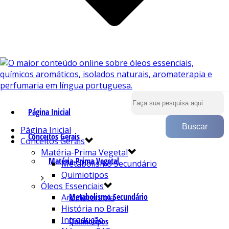
Página Inicial
Página Inicial
Conceitos Gerais
Conceitos Gerais
Matéria-Prima Vegetal
Matéria-Prima Vegetal
Metabolismo Secundário
Quimiotipos
Óleos Essenciais
Metabolismo Secundário
Aromaterapia
História no Brasil
Introdução
Quimiotipos