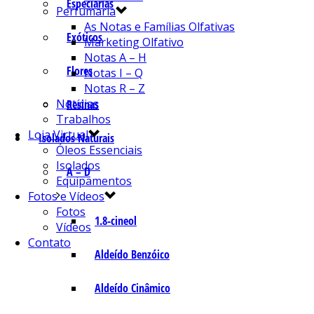
Especiarias
Perfumaria
As Notas e Famílias Olfativas
Exóticos
Marketing Olfativo
Notas A – H
Flores
Notas I – Q
Notas R – Z
Notícias
Resinas
Trabalhos
Loja Virtual
Isolados Naturais
Óleos Essenciais
Isolados
A – D
Equipamentos
Fotos e Vídeos
Fotos
1.8-cineol
Vídeos
Contato
Aldeído Benzóico
Aldeído Cinâmico