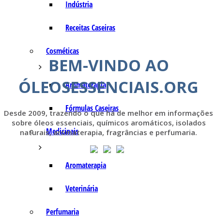
Indústria
Receitas Caseiras
Cosméticas
BEM-VINDO AO
ÓLEOSESSENCIAIS.ORG
Aromaterapia
Fórmulas Caseiras
Desde 2009, trazendo o que há de melhor em informações
sobre óleos essenciais, químicos aromáticos, isolados
Medicinais
naturais, aromaterapia, fragrâncias e perfumaria.
Aromaterapia
Veterinária
Perfumaria