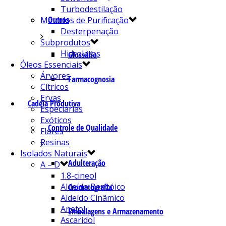
Turbodestilação
Outros
Métodos de Purificação
Desterpenação
Subprodutos
Hidrolatos
Glossário
Óleos Essenciais
Árvores
Farmacognosia
Cítricos
Ervas
Cadeia Produtiva
Especiarias
Exóticos
Controle de Qualidade
Flores
Resinas
Isolados Naturais
Adulteração
A – D
1.8-cineol
Aldeído Benzóico
Cromatografia
Aldeído Cinâmico
Anetol
Embalagens e Armazenamento
Ascaridol