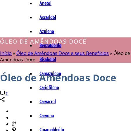
Anetol
Ascaridol
Azuleno
ÓLEO DE AMÊNDOAS DOCE
Benzaldeído
Início
»
Óleo de Amêndoas Doce e seus Benefícios
»
Óleo de
Bisabolol
Amêndoas Doce
Camazuleno
Óleo de Amêndoas Doce
Cariofileno
0
Carvacrol
Carvona
Cinamaldeído