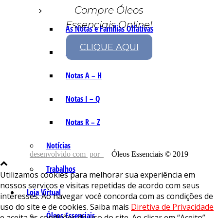
Compre Óleos
Essenciais Online!
As Notas e Famílias Olfativas
CLIQUE AQUI
Marketing Olfativo
Notas A – H
Notas I – Q
Notas R – Z
Notícias
desenvolvido com
por
Óleos Essenciais © 2019
Trabalhos
Utilizamos cookies para melhorar sua experiência em
nossos serviços e visitas repetidas de acordo com seus
Loja Virtual
interesses. Ao navegar você concorda com as condições de
uso do site e de cookies. Saiba mais
Diretiva de Privacidade
Óleos Essenciais
e aceita as condições de uso do site. Ao clicar em “Aceito”,