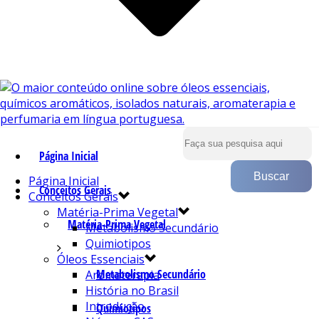
Página Inicial
Página Inicial
Conceitos Gerais
Conceitos Gerais
Matéria-Prima Vegetal
Matéria-Prima Vegetal
Metabolismo Secundário
Quimiotipos
Óleos Essenciais
Metabolismo Secundário
Aromaterapia
História no Brasil
Introdução
Quimiotipos