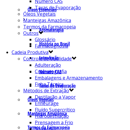
Número CAS
Taxas de Evaporação
Óleos Essenciais
Óleos Vegetais
Manteigas Amazônica
Termos da Farmacopeia
Aromaterapia
Outros
Glossário
História no Brasil
Farmacognosia
Cadeia Produtiva
Introdução
Controle de Qualidade
Adulteração
Cromatografia
Número CAS
Embalagens e Armazenamento
Ficha Técnica
Taxas de Evaporação
Métodos de Extração
Destilação a Vapor
Óleos Vegetais
Enfleurage
Fluído Supercrítico
Manteigas Amazônica
Hidrodestilação
Prensagem a Frio
Termos da Farmacopeia
Solventes