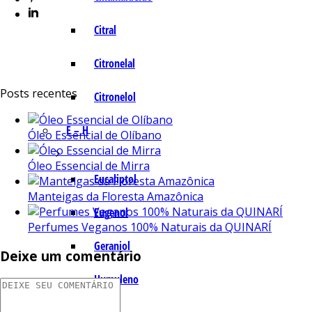
Citral
Citronelal
Posts recentes
Citronelol
E – H
Óleo Essencial de Olíbano
Óleo Essencial de Mirra
Eucaliptol
Manteigas da Floresta Amazônica
Eugenol
Perfumes Veganos 100% Naturais da QUINARÍ
Geraniol
Deixe um comentário
Humuleno