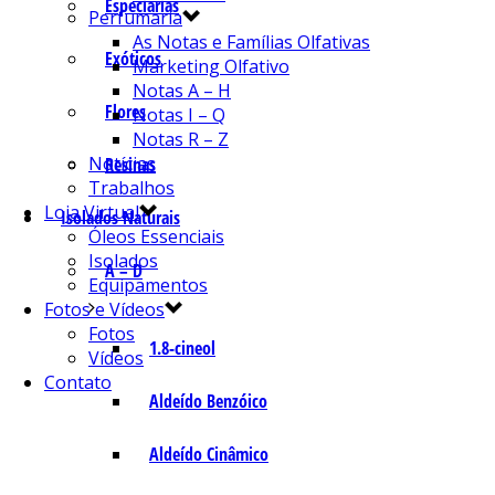
Especiarias
Perfumaria
As Notas e Famílias Olfativas
Exóticos
Marketing Olfativo
Notas A – H
Flores
Notas I – Q
Notas R – Z
Notícias
Resinas
Trabalhos
Loja Virtual
Isolados Naturais
Óleos Essenciais
Isolados
A – D
Equipamentos
Fotos e Vídeos
Fotos
1.8-cineol
Vídeos
Contato
Aldeído Benzóico
Aldeído Cinâmico