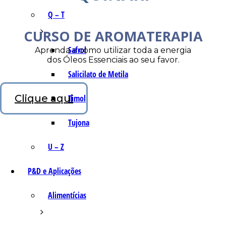
Q – T
CURSO DE AROMATERAPIA
Safrol
Aprenda a como utilizar toda a energia
dos Óleos Essenciais ao seu favor.
Salicilato de Metila
Clique aqui
Timol
Tujona
U – Z
P&D e Aplicações
Alimentícias