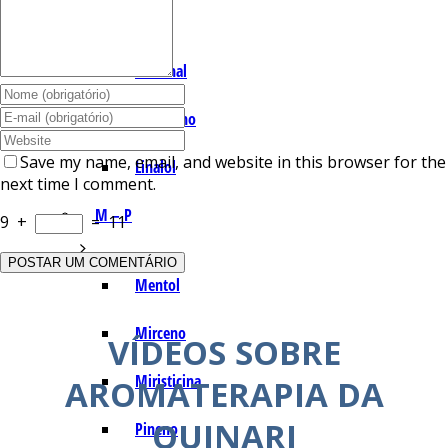
I – L
Lemonal
Limoneno
Save my name, email, and website in this browser for the
Linalol
next time I comment.
M – P
9
+
=
11
Mentol
Mirceno
VÍDEOS SOBRE
Miristicina
AROMATERAPIA DA
QUINARI
Pineno