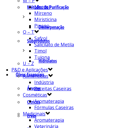
M – P
Mentol
Métodos de Purificação
Mirceno
Miristicina
Pineno
Desterpenação
Q – T
Safrol
Subprodutos
Salicilato de Metila
Timol
Tujona
Hidrolatos
U – Z
P&D e Aplicações
Óleos Essenciais
Alimentícias
Indústria
Árvores
Receitas Caseiras
Cosméticas
Aromaterapia
Cítricos
Fórmulas Caseiras
Medicinais
Ervas
Aromaterapia
Veterinária