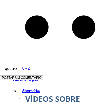
Q – T
Safrol
Salicilato de Metila
Timol
Tujona
U – Z
=
quatro
P&D e Aplicações
Alimentícias
VÍDEOS SOBRE