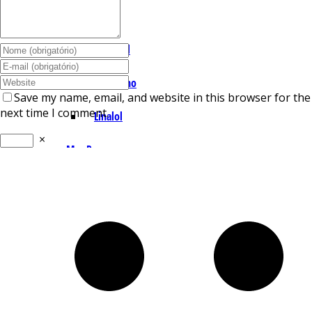
I – L
Lemonal
Limoneno
Save my name, email, and website in this browser for the
next time I comment.
Linalol
×
M – P
Mentol
Mirceno
Miristicina
Pineno