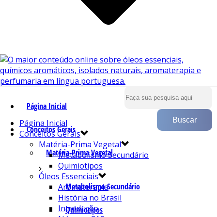
Página Inicial
Página Inicial
Conceitos Gerais
Conceitos Gerais
Matéria-Prima Vegetal
Matéria-Prima Vegetal
Metabolismo Secundário
Quimiotipos
Óleos Essenciais
Metabolismo Secundário
Aromaterapia
História no Brasil
Introdução
Quimiotipos