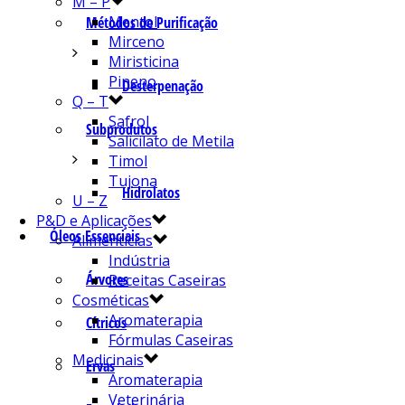
M – P
Mentol
Métodos de Purificação
Mirceno
Miristicina
Pineno
Desterpenação
Q – T
Safrol
Subprodutos
Salicilato de Metila
Timol
Tujona
Hidrolatos
U – Z
P&D e Aplicações
Óleos Essenciais
Alimentícias
Indústria
Árvores
Receitas Caseiras
Cosméticas
Aromaterapia
Cítricos
Fórmulas Caseiras
Medicinais
Ervas
Aromaterapia
Veterinária