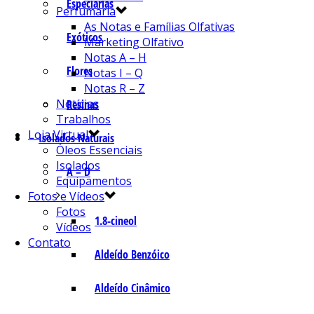
Especiarias
Perfumaria
As Notas e Famílias Olfativas
Exóticos
Marketing Olfativo
Notas A – H
Flores
Notas I – Q
Notas R – Z
Notícias
Resinas
Trabalhos
Loja Virtual
Isolados Naturais
Óleos Essenciais
Isolados
A – D
Equipamentos
Fotos e Vídeos
Fotos
1.8-cineol
Vídeos
Contato
Aldeído Benzóico
Aldeído Cinâmico