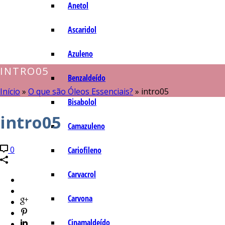
Anetol
Ascaridol
Azuleno
INTRO05
Benzaldeído
Início
»
O que são Óleos Essenciais?
»
intro05
Bisabolol
intro05
Camazuleno
0
Cariofileno
Carvacrol
Carvona
Cinamaldeído