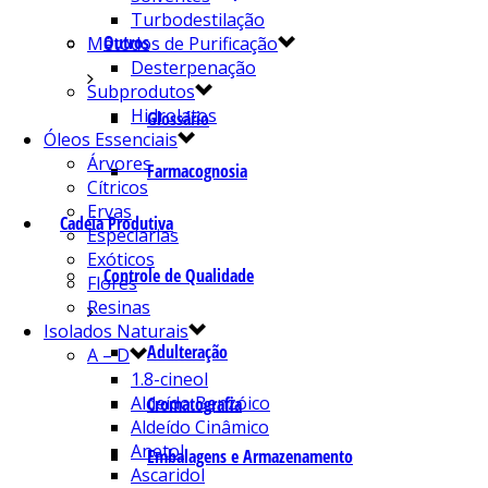
Turbodestilação
Outros
Métodos de Purificação
Desterpenação
Subprodutos
Hidrolatos
Glossário
Óleos Essenciais
Árvores
Farmacognosia
Cítricos
Ervas
Cadeia Produtiva
Especiarias
Exóticos
Controle de Qualidade
Flores
Resinas
Isolados Naturais
Adulteração
A – D
1.8-cineol
Aldeído Benzóico
Cromatografia
Aldeído Cinâmico
Anetol
Embalagens e Armazenamento
Ascaridol