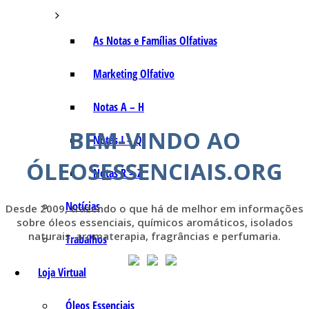
As Notas e Famílias Olfativas
Marketing Olfativo
Notas A – H
BEM-VINDO AO
Notas I – Q
ÓLEOSESSENCIAIS.ORG
Notas R – Z
Notícias
Desde 2009, trazendo o que há de melhor em informações
sobre óleos essenciais, químicos aromáticos, isolados
naturais, aromaterapia, fragrâncias e perfumaria.
Trabalhos
Loja Virtual
Óleos Essenciais