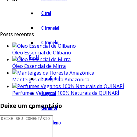
Citral
Citronelal
Posts recentes
Citronelol
Óleo Essencial de Olíbano
E – H
Óleo Essencial de Mirra
Eucaliptol
Manteigas da Floresta Amazônica
Perfumes Veganos 100% Naturais da QUINARÍ
Eugenol
Deixe um comentário
Geraniol
Humuleno