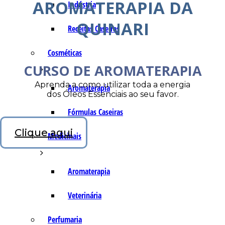
AROMATERAPIA DA
Indústria
QUINARI
Receitas Caseiras
Cosméticas
CURSO DE AROMATERAPIA
Aprenda a como utilizar toda a energia
Aromaterapia
dos Óleos Essenciais ao seu favor.
Fórmulas Caseiras
Clique aqui
Medicinais
Aromaterapia
Veterinária
Perfumaria