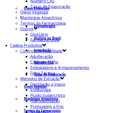
Número CAS
Taxas de Evaporação
Óleos Essenciais
Óleos Vegetais
Manteigas Amazônica
Termos da Farmacopeia
Aromaterapia
Outros
Glossário
História no Brasil
Farmacognosia
Cadeia Produtiva
Introdução
Controle de Qualidade
Adulteração
Cromatografia
Número CAS
Embalagens e Armazenamento
Ficha Técnica
Taxas de Evaporação
Métodos de Extração
Destilação a Vapor
Óleos Vegetais
Enfleurage
Fluído Supercrítico
Manteigas Amazônica
Hidrodestilação
Prensagem a Frio
Termos da Farmacopeia
Solventes