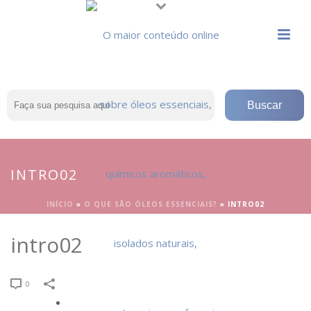
INTRO02
INÍCIO
»
O QUE SÃO ÓLEOS ESSENCIAIS?
»
INTRO02
intro02
0