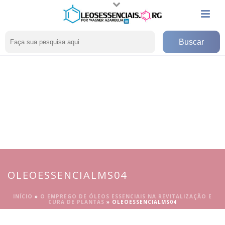
OLEOESSENCIALMS04
INÍCIO
»
O EMPREGO DE ÓLEOS ESSENCIAIS NA REVITALIZAÇÃO E
CURA DE PLANTAS
»
OLEOESSENCIALMS04