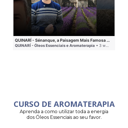
QUINARÍ - Sénanque, a Paisagem Mais Famosa da Aromaterapia
QUINARÍ - Óleos Essenciais e Aromaterapia
• 3 weeks ago
QU
CURSO DE AROMATERAPIA
Aprenda a como utilizar toda a energia
dos Óleos Essenciais ao seu favor.