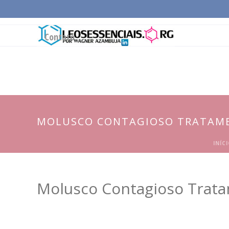
Página Inicial
Conceitos Gerais
Cadeia Pro
Contato
MOLUSCO CONTAGIOSO TRATAME
INÍC
Molusco Contagioso Trata