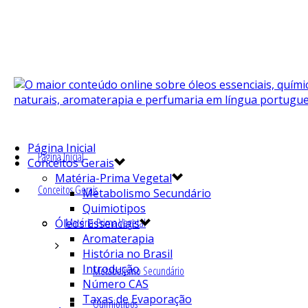
Página Inicial
Página Inicial
Conceitos Gerais
Matéria-Prima Vegetal
Conceitos Gerais
Metabolismo Secundário
Quimiotipos
Matéria-Prima Vegetal
Óleos Essenciais
Aromaterapia
História no Brasil
Introdução
Metabolismo Secundário
Número CAS
Taxas de Evaporação
Quimiotipos