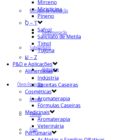
Mirceno
Miristicina
Métodos de Purificação
Pineno
Q – T
Safrol
Desterpenação
Salicilato de Metila
Timol
Subprodutos
Tujona
U – Z
P&D e Aplicações
Hidrolatos
Alimentícias
Indústria
Óleos Essenciais
Receitas Caseiras
Cosméticas
Aromaterapia
Árvores
Fórmulas Caseiras
Medicinais
Cítricos
Aromaterapia
Veterinária
Ervas
Perfumaria
As Notas e Famílias Olfativas