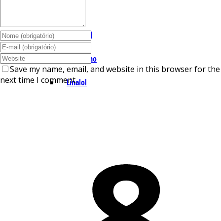
I – L
Lemonal
Limoneno
Save my name, email, and website in this browser for the
next time I comment.
Linalol
M – P
Mentol
Mirceno
Miristicina
Pineno