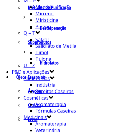
M – P
Mentol
Métodos de Purificação
Mirceno
Miristicina
Pineno
Desterpenação
Q – T
Safrol
Subprodutos
Salicilato de Metila
Timol
Tujona
Hidrolatos
U – Z
P&D e Aplicações
Óleos Essenciais
Alimentícias
Indústria
Árvores
Receitas Caseiras
Cosméticas
Aromaterapia
Cítricos
Fórmulas Caseiras
Medicinais
Ervas
Aromaterapia
Veterinária