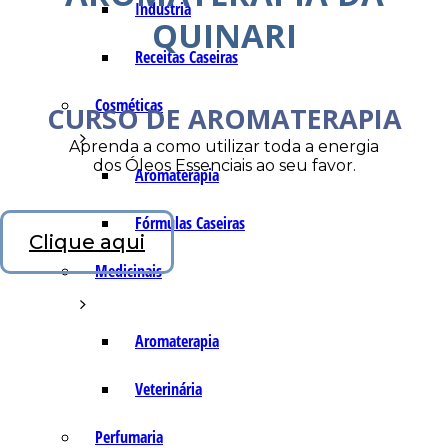
Indústria
QUINARI
Receitas Caseiras
Cosméticas
CURSO DE AROMATERAPIA
Aprenda a como utilizar toda a energia
dos Óleos Essenciais ao seu favor.
Aromaterapia
Fórmulas Caseiras
Clique aqui
Medicinais
Aromaterapia
Veterinária
Perfumaria