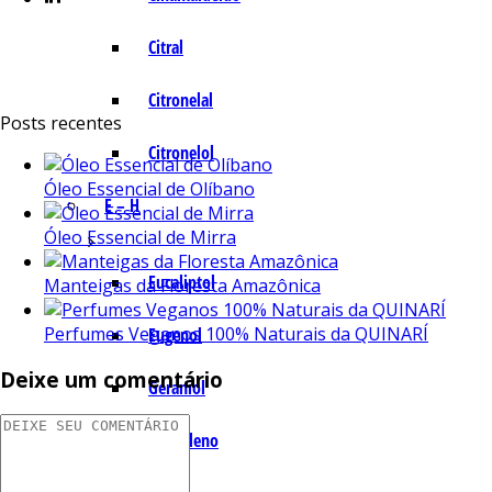
Citral
Citronelal
Posts recentes
Citronelol
Óleo Essencial de Olíbano
E – H
Óleo Essencial de Mirra
Eucaliptol
Manteigas da Floresta Amazônica
Perfumes Veganos 100% Naturais da QUINARÍ
Eugenol
Deixe um comentário
Geraniol
Humuleno