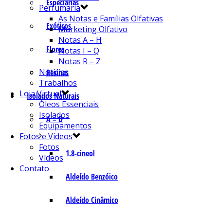
Especiarias
Perfumaria
As Notas e Famílias Olfativas
Exóticos
Marketing Olfativo
Notas A – H
Flores
Notas I – Q
Notas R – Z
Notícias
Resinas
Trabalhos
Loja Virtual
Isolados Naturais
Óleos Essenciais
Isolados
A – D
Equipamentos
Fotos e Vídeos
Fotos
1.8-cineol
Vídeos
Contato
Aldeído Benzóico
Aldeído Cinâmico