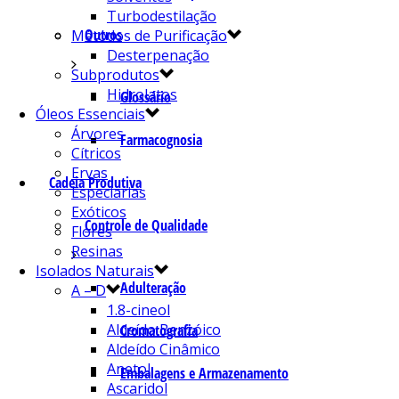
Turbodestilação
Outros
Métodos de Purificação
Desterpenação
Subprodutos
Hidrolatos
Glossário
Óleos Essenciais
Árvores
Farmacognosia
Cítricos
Ervas
Cadeia Produtiva
Especiarias
Exóticos
Controle de Qualidade
Flores
Resinas
Isolados Naturais
Adulteração
A – D
1.8-cineol
Aldeído Benzóico
Cromatografia
Aldeído Cinâmico
Anetol
Embalagens e Armazenamento
Ascaridol