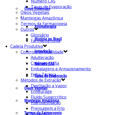
Número CAS
Taxas de Evaporação
Óleos Essenciais
Óleos Vegetais
Manteigas Amazônica
Termos da Farmacopeia
Aromaterapia
Outros
Glossário
História no Brasil
Farmacognosia
Cadeia Produtiva
Introdução
Controle de Qualidade
Adulteração
Cromatografia
Número CAS
Embalagens e Armazenamento
Ficha Técnica
Taxas de Evaporação
Métodos de Extração
Destilação a Vapor
Óleos Vegetais
Enfleurage
Fluído Supercrítico
Manteigas Amazônica
Hidrodestilação
Prensagem a Frio
Termos da Farmacopeia
Solventes