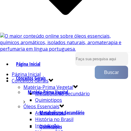
Página Inicial
Página Inicial
Conceitos Gerais
Conceitos Gerais
Matéria-Prima Vegetal
Matéria-Prima Vegetal
Metabolismo Secundário
Quimiotipos
Óleos Essenciais
Metabolismo Secundário
Aromaterapia
História no Brasil
Introdução
Quimiotipos