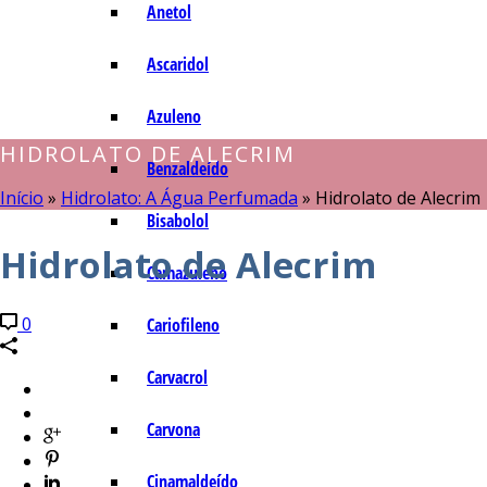
Anetol
Ascaridol
Azuleno
HIDROLATO DE ALECRIM
Benzaldeído
Início
»
Hidrolato: A Água Perfumada
»
Hidrolato de Alecrim
Bisabolol
Hidrolato de Alecrim
Camazuleno
0
Cariofileno
Carvacrol
Carvona
Cinamaldeído