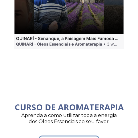
QUINARÍ - Sénanque, a Paisagem Mais Famosa da Aromaterapia
QUINARÍ - Óleos Essenciais e Aromaterapia
• 3 weeks ago
QU
CURSO DE AROMATERAPIA
Aprenda a como utilizar toda a energia
dos Óleos Essenciais ao seu favor.