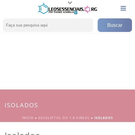
ISOLADOS
INÍCIO
»
EUCALIPTOL OU 1.8-CINEOL
»
ISOLADOS