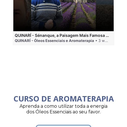
QUINARÍ - Sénanque, a Paisagem Mais Famosa da Aromaterapia
QUINARÍ - Óleos Essenciais e Aromaterapia
• 3 weeks ago
QU
CURSO DE AROMATERAPIA
Aprenda a como utilizar toda a energia
dos Óleos Essenciais ao seu favor.