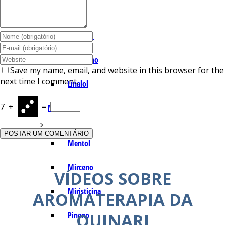
I – L
Lemonal
Limoneno
Save my name, email, and website in this browser for the
next time I comment.
Linalol
7
+
=
M – P
Mentol
Mirceno
VÍDEOS SOBRE
Miristicina
AROMATERAPIA DA
QUINARI
Pineno