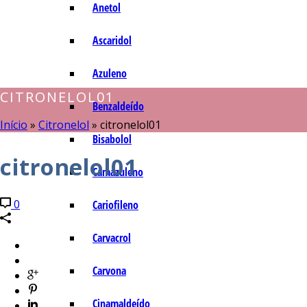
Anetol
Ascaridol
Azuleno
CITRONELOL01
Benzaldeído
Início
»
Citronelol
»
citronelol01
Bisabolol
citronelol01
Camazuleno
0
Cariofileno
Carvacrol
Carvona
Cinamaldeído