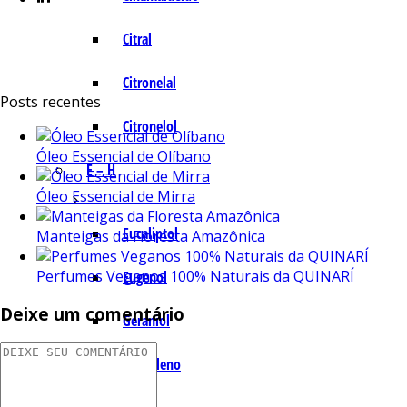
Citral
Citronelal
Posts recentes
Citronelol
Óleo Essencial de Olíbano
E – H
Óleo Essencial de Mirra
Eucaliptol
Manteigas da Floresta Amazônica
Perfumes Veganos 100% Naturais da QUINARÍ
Eugenol
Deixe um comentário
Geraniol
Humuleno