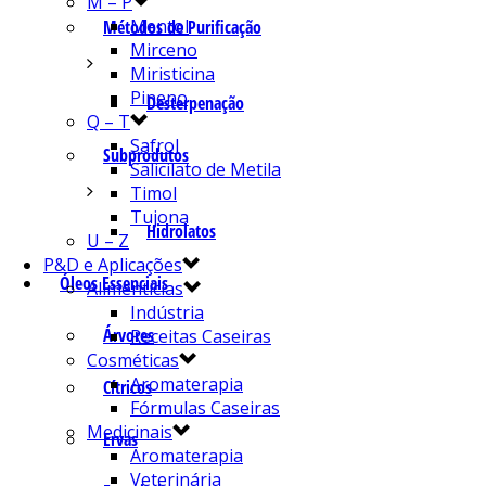
M – P
Mentol
Métodos de Purificação
Mirceno
Miristicina
Pineno
Desterpenação
Q – T
Safrol
Subprodutos
Salicilato de Metila
Timol
Tujona
Hidrolatos
U – Z
P&D e Aplicações
Óleos Essenciais
Alimentícias
Indústria
Árvores
Receitas Caseiras
Cosméticas
Aromaterapia
Cítricos
Fórmulas Caseiras
Medicinais
Ervas
Aromaterapia
Veterinária