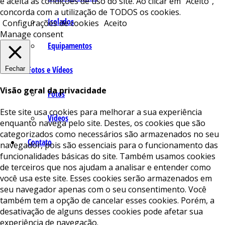
e aceita as condições de uso do site. Ao clicar em “Aceito”,
concorda com a utilização de TODOS os cookies.
Isolados
Configurações de cookies
Aceito
Manage consent
Equipamentos
Fotos e Vídeos
Fechar
Visão geral da privacidade
Fotos
Este site usa cookies para melhorar a sua experiência
Vídeos
enquanto navega pelo site. Destes, os cookies que são
categorizados como necessários são armazenados no seu
Contato
navegador, pois são essenciais para o funcionamento das
funcionalidades básicas do site. Também usamos cookies
de terceiros que nos ajudam a analisar e entender como
você usa este site. Esses cookies serão armazenados em
seu navegador apenas com o seu consentimento. Você
também tem a opção de cancelar esses cookies. Porém, a
desativação de alguns desses cookies pode afetar sua
experiência de navegação.