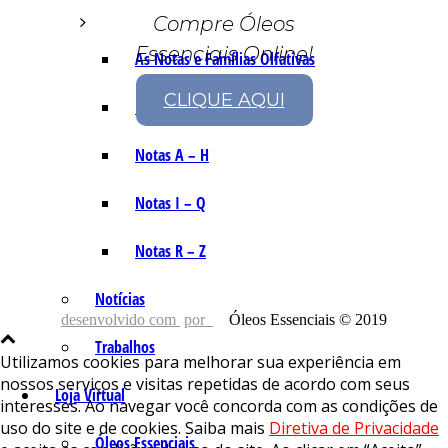
Compre Óleos
Essenciais Online!
As Notas e Famílias Olfativas
CLIQUE AQUI
Marketing Olfativo
Notas A – H
Notas I – Q
Notas R – Z
Notícias
desenvolvido com
por
Óleos Essenciais © 2019
Trabalhos
Utilizamos cookies para melhorar sua experiência em
nossos serviços e visitas repetidas de acordo com seus
Loja Virtual
interesses. Ao navegar você concorda com as condições de
uso do site e de cookies. Saiba mais
Diretiva de Privacidade
Óleos Essenciais