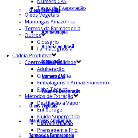
Número CAS
Taxas de Evaporação
Óleos Essenciais
Óleos Vegetais
Manteigas Amazônica
Termos da Farmacopeia
Aromaterapia
Outros
Glossário
História no Brasil
Farmacognosia
Cadeia Produtiva
Introdução
Controle de Qualidade
Adulteração
Cromatografia
Número CAS
Embalagens e Armazenamento
Ficha Técnica
Taxas de Evaporação
Métodos de Extração
Destilação a Vapor
Óleos Vegetais
Enfleurage
Fluído Supercrítico
Manteigas Amazônica
Hidrodestilação
Prensagem a Frio
Termos da Farmacopeia
Solventes