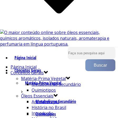
Página Inicial
Página Inicial
Conceitos Gerais
Conceitos Gerais
Matéria-Prima Vegetal
Matéria-Prima Vegetal
Metabolismo Secundário
Quimiotipos
Óleos Essenciais
Metabolismo Secundário
Aromaterapia
História no Brasil
Introdução
Quimiotipos