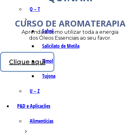
Q – T
CURSO DE AROMATERAPIA
Safrol
Aprenda a como utilizar toda a energia
dos Óleos Essenciais ao seu favor.
Salicilato de Metila
Timol
Clique aqui
Tujona
U – Z
P&D e Aplicações
Alimentícias