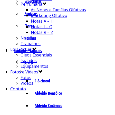
Especiarias
Perfumaria
As Notas e Famílias Olfativas
Exóticos
Marketing Olfativo
Notas A – H
Flores
Notas I – Q
Notas R – Z
Notícias
Resinas
Trabalhos
Loja Virtual
Isolados Naturais
Óleos Essenciais
Isolados
A – D
Equipamentos
Fotos e Vídeos
Fotos
1.8-cineol
Vídeos
Contato
Aldeído Benzóico
Aldeído Cinâmico