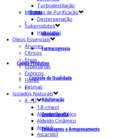
Turbodestilação
Outros
Métodos de Purificação
Desterpenação
Subprodutos
Hidrolatos
Glossário
Óleos Essenciais
Árvores
Farmacognosia
Cítricos
Ervas
Cadeia Produtiva
Especiarias
Exóticos
Controle de Qualidade
Flores
Resinas
Isolados Naturais
Adulteração
A – D
1.8-cineol
Aldeído Benzóico
Cromatografia
Aldeído Cinâmico
Anetol
Embalagens e Armazenamento
Ascaridol