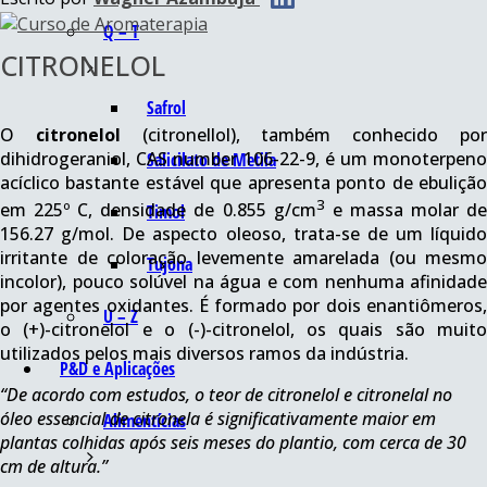
Q – T
CITRONELOL
Safrol
O
citronelol
(citronellol), também conhecido po
dihidrogeraniol, CAS number 106-22-9, é um monoterpeno
Salicilato de Metila
acíclico bastante estável que apresenta ponto de ebulição
3
em 225º C, densidade de 0.855 g/cm
e massa molar d
Timol
156.27 g/mol. De aspecto oleoso, trata-se de um líquido
irritante de coloração levemente amarelada (ou mesmo
Tujona
incolor), pouco solúvel na água e com nenhuma afinidade
por agentes oxidantes. É formado por dois enantiômeros,
U – Z
o (+)-citronelol e o (-)-citronelol, os quais são muito
utilizados pelos mais diversos ramos da indústria.
P&D e Aplicações
“De acordo com estudos, o teor de citronelol e citronelal no
óleo essencial de citronela é significativamente maior em
Alimentícias
plantas colhidas após seis meses do plantio, com cerca de 30
cm de altura.”