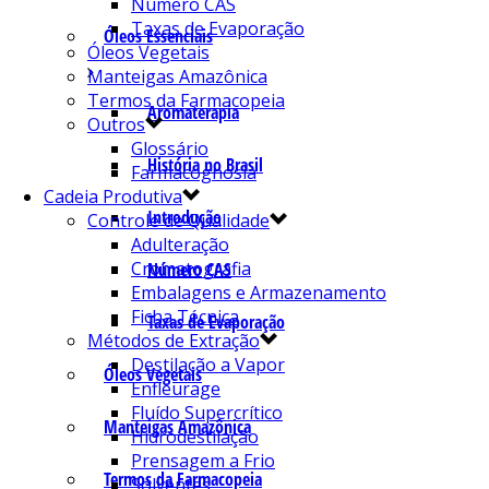
Número CAS
Taxas de Evaporação
Óleos Essenciais
Óleos Vegetais
Manteigas Amazônica
Termos da Farmacopeia
Aromaterapia
Outros
Glossário
História no Brasil
Farmacognosia
Cadeia Produtiva
Introdução
Controle de Qualidade
Adulteração
Cromatografia
Número CAS
Embalagens e Armazenamento
Ficha Técnica
Taxas de Evaporação
Métodos de Extração
Destilação a Vapor
Óleos Vegetais
Enfleurage
Fluído Supercrítico
Manteigas Amazônica
Hidrodestilação
Prensagem a Frio
Termos da Farmacopeia
Solventes