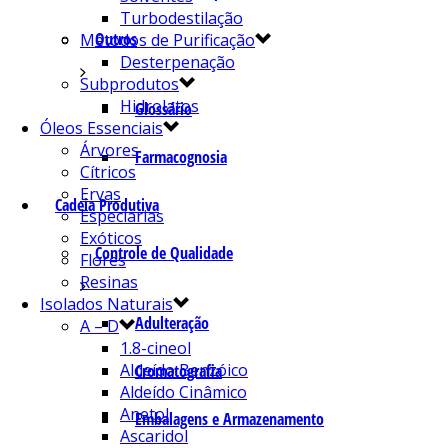
Turbodestilação
Outros
Métodos de Purificação
Desterpenação
Subprodutos
Hidrolatos
Glossário
Óleos Essenciais
Árvores
Farmacognosia
Cítricos
Ervas
Cadeia Produtiva
Especiarias
Exóticos
Controle de Qualidade
Flores
Resinas
Isolados Naturais
Adulteração
A – D
1.8-cineol
Aldeído Benzóico
Cromatografia
Aldeído Cinâmico
Anetol
Embalagens e Armazenamento
Ascaridol