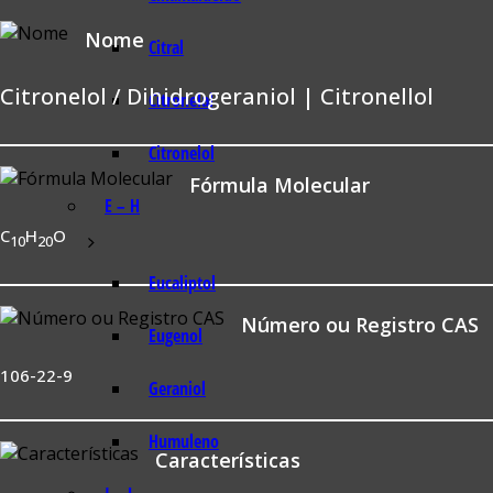
Nome
Citral
Citronelol / Dihidrogeraniol | Citronellol
Citronelal
Citronelol
Fórmula Molecular
E – H
C
H
O
10
20
Eucaliptol
Número ou Registro CAS
Eugenol
106-22-9
Geraniol
Humuleno
Características