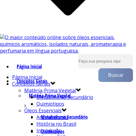
Página Inicial
Página Inicial
Conceitos Gerais
Conceitos Gerais
Matéria-Prima Vegetal
Matéria-Prima Vegetal
Metabolismo Secundário
Quimiotipos
Óleos Essenciais
Metabolismo Secundário
Aromaterapia
História no Brasil
Introdução
Quimiotipos