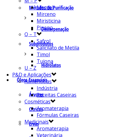
M – P
Mentol
Métodos de Purificação
Mirceno
Miristicina
Pineno
Desterpenação
Q – T
Safrol
Subprodutos
Salicilato de Metila
Timol
Tujona
Hidrolatos
U – Z
P&D e Aplicações
Óleos Essenciais
Alimentícias
Indústria
Árvores
Receitas Caseiras
Cosméticas
Aromaterapia
Cítricos
Fórmulas Caseiras
Medicinais
Ervas
Aromaterapia
Veterinária