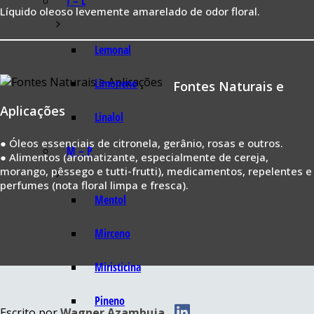
I – L
Líquido oleoso levemente amarelado de odor floral.
Lemonal
Limoneno
Fontes Naturais e
Aplicações
Linalol
● Óleos essenciais de citronela, gerânio, rosas e outros.
M – P
● Alimentos (aromatizante, especialmente de cereja,
morango, pêssego e tutti-frutti), medicamentos, repelentes e
perfumes (nota floral limpa e fresca).
Mentol
Mirceno
Miristicina
Pineno
Escrito por
Wagner Azambuja