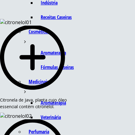
Indústria
Receitas Caseiras
Cosméticas
Aromaterapia
Fórmulas Caseiras
Medicinais
Citronela de Java, planta cujo óleo
Aromaterapia
essencial contém citronelol.
Veterinária
Perfumaria