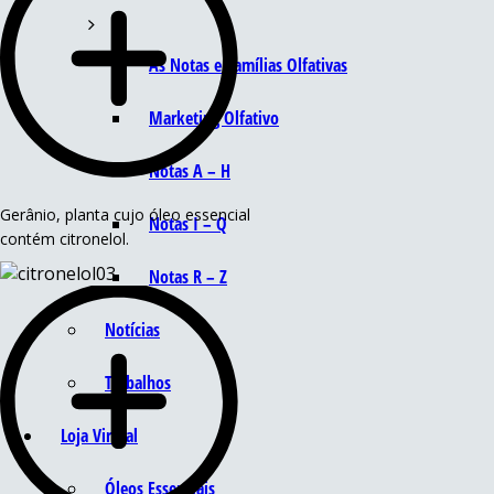
As Notas e Famílias Olfativas
Marketing Olfativo
Notas A – H
Gerânio, planta cujo óleo essencial
Notas I – Q
contém citronelol.
Notas R – Z
Notícias
Trabalhos
Loja Virtual
Óleos Essenciais