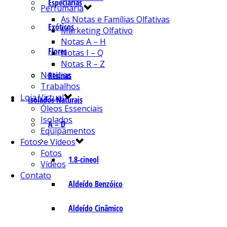
Especiarias
Perfumaria
As Notas e Famílias Olfativas
Exóticos
Marketing Olfativo
Notas A – H
Flores
Notas I – Q
Notas R – Z
Notícias
Resinas
Trabalhos
Loja Virtual
Isolados Naturais
Óleos Essenciais
Isolados
A – D
Equipamentos
Fotos e Vídeos
Fotos
1.8-cineol
Vídeos
Contato
Aldeído Benzóico
Aldeído Cinâmico