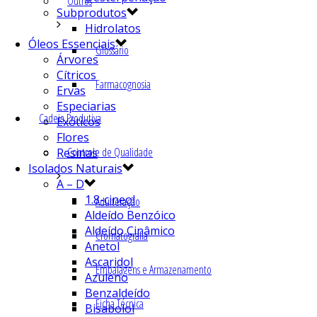
Outros
Subprodutos
Hidrolatos
Óleos Essenciais
Glossário
Árvores
Cítricos
Farmacognosia
Ervas
Especiarias
Cadeia Produtiva
Exóticos
Flores
Controle de Qualidade
Resinas
Isolados Naturais
A – D
1.8-cineol
Adulteração
Aldeído Benzóico
Aldeído Cinâmico
Cromatografia
Anetol
Ascaridol
Embalagens e Armazenamento
Azuleno
Benzaldeído
Ficha Técnica
Bisabolol