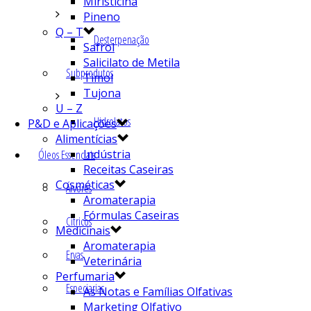
Miristicina
Pineno
Q – T
Desterpenação
Safrol
Salicilato de Metila
Subprodutos
Timol
Tujona
U – Z
Hidrolatos
P&D e Aplicações
Alimentícias
Indústria
Óleos Essenciais
Receitas Caseiras
Cosméticas
Árvores
Aromaterapia
Fórmulas Caseiras
Cítricos
Medicinais
Aromaterapia
Ervas
Veterinária
Perfumaria
Especiarias
As Notas e Famílias Olfativas
Marketing Olfativo