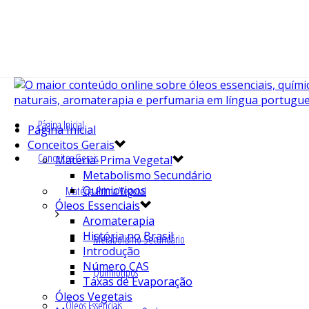
Página Inicial
Página Inicial
Conceitos Gerais
Conceitos Gerais
Matéria-Prima Vegetal
Metabolismo Secundário
Quimiotipos
Matéria-Prima Vegetal
Óleos Essenciais
Aromaterapia
História no Brasil
Metabolismo Secundário
Introdução
Número CAS
Quimiotipos
Taxas de Evaporação
Óleos Vegetais
Óleos Essenciais