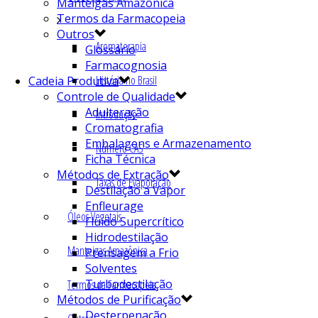
Manteigas Amazônica
Termos da Farmacopeia
Outros
Aromaterapia
Glossário
Farmacognosia
História no Brasil
Cadeia Produtiva
Controle de Qualidade
Adulteração
Introdução
Cromatografia
Embalagens e Armazenamento
Número CAS
Ficha Técnica
Métodos de Extração
Taxas de Evaporação
Destilação a Vapor
Enfleurage
Óleos Vegetais
Fluído Supercrítico
Hidrodestilação
Manteigas Amazônica
Prensagem a Frio
Solventes
Turbodestilação
Termos da Farmacopeia
Métodos de Purificação
Desterpenação