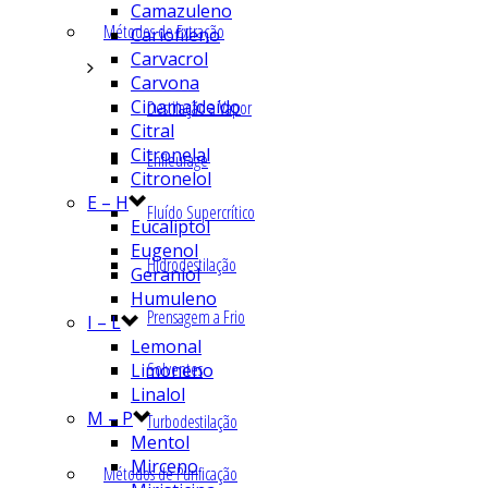
Camazuleno
Métodos de Extração
Cariofileno
Carvacrol
Carvona
Cinamaldeído
Destilação a Vapor
Citral
Citronelal
Enfleurage
Citronelol
E – H
Fluído Supercrítico
Eucaliptol
Eugenol
Hidrodestilação
Geraniol
Humuleno
Prensagem a Frio
I – L
Lemonal
Solventes
Limoneno
Linalol
M – P
Turbodestilação
Mentol
Mirceno
Métodos de Purificação