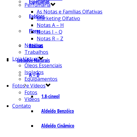
Especiarias
Perfumaria
As Notas e Famílias Olfativas
Exóticos
Marketing Olfativo
Notas A – H
Flores
Notas I – Q
Notas R – Z
Notícias
Resinas
Trabalhos
Loja Virtual
Isolados Naturais
Óleos Essenciais
Isolados
A – D
Equipamentos
Fotos e Vídeos
Fotos
1.8-cineol
Vídeos
Contato
Aldeído Benzóico
Aldeído Cinâmico