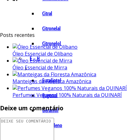
Citral
Citronelal
Posts recentes
Citronelol
Óleo Essencial de Olíbano
E – H
Óleo Essencial de Mirra
Eucaliptol
Manteigas da Floresta Amazônica
Perfumes Veganos 100% Naturais da QUINARÍ
Eugenol
Deixe um comentário
Geraniol
Humuleno