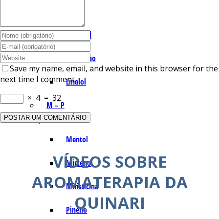
I – L
Lemonal
Limoneno
Save my name, email, and website in this browser for the
next time I comment.
Linalol
×
4
=
32
M – P
Mentol
VÍDEOS SOBRE
Mirceno
AROMATERAPIA DA
Miristicina
QUINARI
Pineno