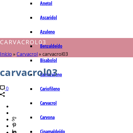
Anetol
Ascaridol
Azuleno
CARVACROL03
Benzaldeído
Início
»
Carvacrol
»
carvacrol03
Bisabolol
carvacrol03
Camazuleno
0
Cariofileno
Carvacrol
Carvona
Cinamaldeído