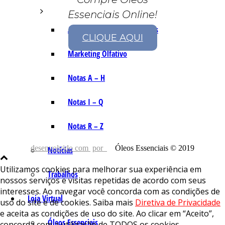
Essenciais Online!
As Notas e Famílias Olfativas
CLIQUE AQUI
Marketing Olfativo
Notas A – H
Notas I – Q
Notas R – Z
desenvolvido com
por
Óleos Essenciais © 2019
Notícias
Utilizamos cookies para melhorar sua experiência em
Trabalhos
nossos serviços e visitas repetidas de acordo com seus
interesses. Ao navegar você concorda com as condições de
Loja Virtual
uso do site e de cookies. Saiba mais
Diretiva de Privacidade
e aceita as condições de uso do site. Ao clicar em “Aceito”,
Óleos Essenciais
concorda com a utilização de TODOS os cookies.