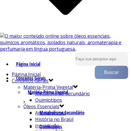
Página Inicial
Página Inicial
Conceitos Gerais
Conceitos Gerais
Matéria-Prima Vegetal
Matéria-Prima Vegetal
Metabolismo Secundário
Quimiotipos
Óleos Essenciais
Metabolismo Secundário
Aromaterapia
História no Brasil
Introdução
Quimiotipos