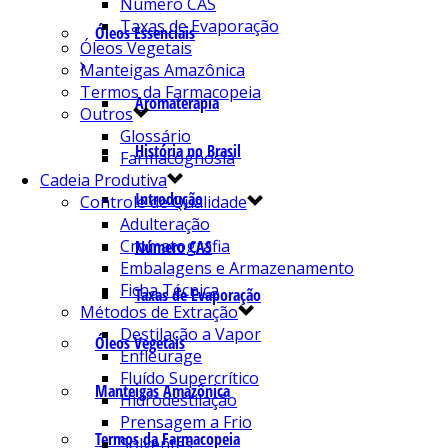
Número CAS
Taxas de Evaporação
Óleos Essenciais
Óleos Vegetais
Manteigas Amazônica
Termos da Farmacopeia
Aromaterapia
Outros
Glossário
História no Brasil
Farmacognosia
Cadeia Produtiva
Introdução
Controle de Qualidade
Adulteração
Cromatografia
Número CAS
Embalagens e Armazenamento
Ficha Técnica
Taxas de Evaporação
Métodos de Extração
Destilação a Vapor
Óleos Vegetais
Enfleurage
Fluído Supercrítico
Manteigas Amazônica
Hidrodestilação
Prensagem a Frio
Termos da Farmacopeia
Solventes