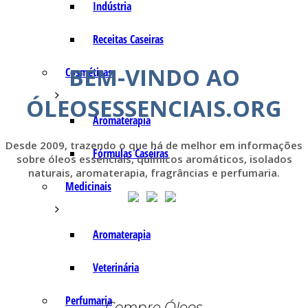
Indústria
Receitas Caseiras
BEM-VINDO AO
Cosméticas
ÓLEOSESSENCIAIS.ORG
Aromaterapia
Desde 2009, trazendo o que há de melhor em informações
Fórmulas Caseiras
sobre óleos essenciais, químicos aromáticos, isolados
naturais, aromaterapia, fragrâncias e perfumaria.
Medicinais
Aromaterapia
Veterinária
Perfumaria
Compre Óleos