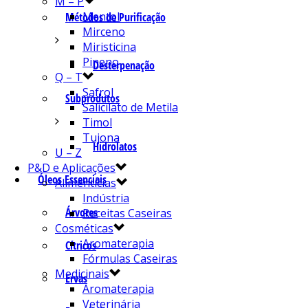
M – P
Mentol
Métodos de Purificação
Mirceno
Miristicina
Pineno
Desterpenação
Q – T
Safrol
Subprodutos
Salicilato de Metila
Timol
Tujona
Hidrolatos
U – Z
P&D e Aplicações
Óleos Essenciais
Alimentícias
Indústria
Árvores
Receitas Caseiras
Cosméticas
Aromaterapia
Cítricos
Fórmulas Caseiras
Medicinais
Ervas
Aromaterapia
Veterinária