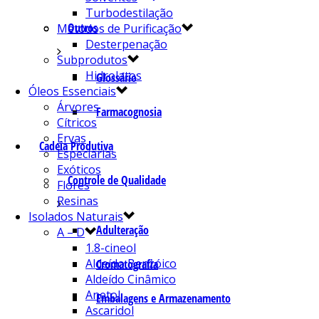
Turbodestilação
Outros
Métodos de Purificação
Desterpenação
Subprodutos
Hidrolatos
Glossário
Óleos Essenciais
Árvores
Farmacognosia
Cítricos
Ervas
Cadeia Produtiva
Especiarias
Exóticos
Controle de Qualidade
Flores
Resinas
Isolados Naturais
Adulteração
A – D
1.8-cineol
Aldeído Benzóico
Cromatografia
Aldeído Cinâmico
Anetol
Embalagens e Armazenamento
Ascaridol