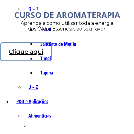
Q – T
CURSO DE AROMATERAPIA
Aprenda a como utilizar toda a energia
dos Óleos Essenciais ao seu favor.
Safrol
Salicilato de Metila
Clique aqui
Timol
Tujona
U – Z
P&D e Aplicações
Alimentícias