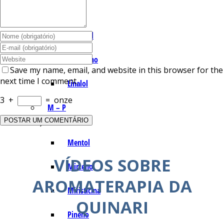
I – L
Lemonal
Limoneno
Save my name, email, and website in this browser for the
next time I comment.
Linalol
3
+
=
onze
M – P
Mentol
VÍDEOS SOBRE
Mirceno
AROMATERAPIA DA
Miristicina
QUINARI
Pineno