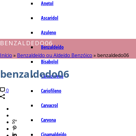
Anetol
Ascaridol
Azuleno
BENZALDEDO06
Benzaldeído
Início
»
Benzaldeído ou Aldeído Benzóico
»
benzaldedo06
Bisabolol
benzaldedo06
Camazuleno
0
Cariofileno
Carvacrol
Carvona
Cinamaldeído