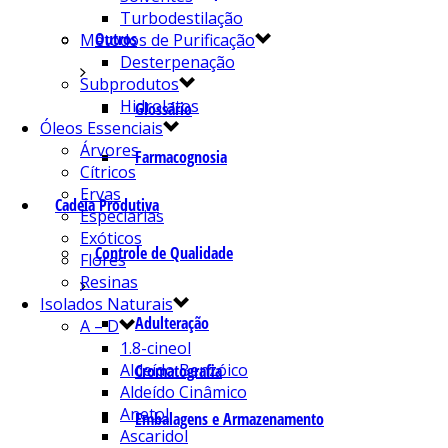
Turbodestilação
Outros
Métodos de Purificação
Desterpenação
Subprodutos
Hidrolatos
Glossário
Óleos Essenciais
Árvores
Farmacognosia
Cítricos
Ervas
Cadeia Produtiva
Especiarias
Exóticos
Controle de Qualidade
Flores
Resinas
Isolados Naturais
Adulteração
A – D
1.8-cineol
Aldeído Benzóico
Cromatografia
Aldeído Cinâmico
Anetol
Embalagens e Armazenamento
Ascaridol