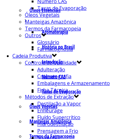
Número CAS
Taxas de Evaporação
Óleos Essenciais
Óleos Vegetais
Manteigas Amazônica
Termos da Farmacopeia
Aromaterapia
Outros
Glossário
História no Brasil
Farmacognosia
Cadeia Produtiva
Introdução
Controle de Qualidade
Adulteração
Cromatografia
Número CAS
Embalagens e Armazenamento
Ficha Técnica
Taxas de Evaporação
Métodos de Extração
Destilação a Vapor
Óleos Vegetais
Enfleurage
Fluído Supercrítico
Manteigas Amazônica
Hidrodestilação
Prensagem a Frio
Termos da Farmacopeia
Solventes