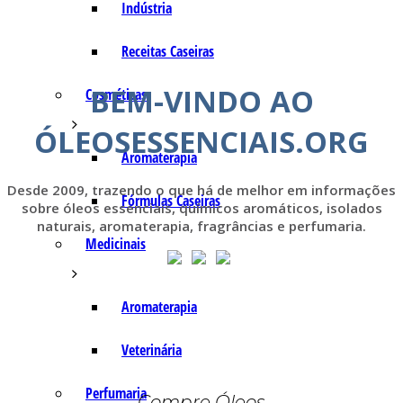
Indústria
Receitas Caseiras
BEM-VINDO AO
Cosméticas
ÓLEOSESSENCIAIS.ORG
Aromaterapia
Desde 2009, trazendo o que há de melhor em informações
Fórmulas Caseiras
sobre óleos essenciais, químicos aromáticos, isolados
naturais, aromaterapia, fragrâncias e perfumaria.
Medicinais
Aromaterapia
Veterinária
Perfumaria
Compre Óleos