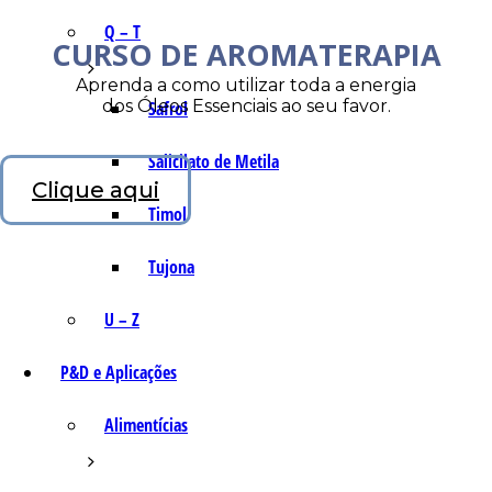
Q – T
CURSO DE AROMATERAPIA
Aprenda a como utilizar toda a energia
dos Óleos Essenciais ao seu favor.
Safrol
Salicilato de Metila
Clique aqui
Timol
Tujona
U – Z
P&D e Aplicações
Alimentícias