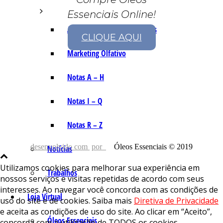
Essenciais Online!
As Notas e Famílias Olfativas
CLIQUE AQUI
Marketing Olfativo
Notas A – H
Notas I – Q
Notas R – Z
desenvolvido com
por
Óleos Essenciais © 2019
Notícias
Utilizamos cookies para melhorar sua experiência em
Trabalhos
nossos serviços e visitas repetidas de acordo com seus
interesses. Ao navegar você concorda com as condições de
Loja Virtual
uso do site e de cookies. Saiba mais
Diretiva de Privacidade
e aceita as condições de uso do site. Ao clicar em “Aceito”,
Óleos Essenciais
concorda com a utilização de TODOS os cookies.