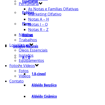
Especiarias
Perfumaria
As Notas e Famílias Olfativas
Exóticos
Marketing Olfativo
Notas A – H
Flores
Notas I – Q
Notas R – Z
Notícias
Resinas
Trabalhos
Loja Virtual
Isolados Naturais
Óleos Essenciais
Isolados
A – D
Equipamentos
Fotos e Vídeos
Fotos
1.8-cineol
Vídeos
Contato
Aldeído Benzóico
Aldeído Cinâmico