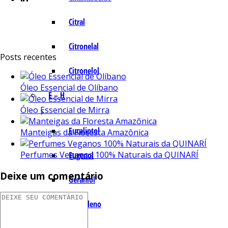
Citral
Citronelal
Posts recentes
Citronelol
Óleo Essencial de Olíbano
E – H
Óleo Essencial de Mirra
Eucaliptol
Manteigas da Floresta Amazônica
Perfumes Veganos 100% Naturais da QUINARÍ
Eugenol
Deixe um comentário
Geraniol
Humuleno