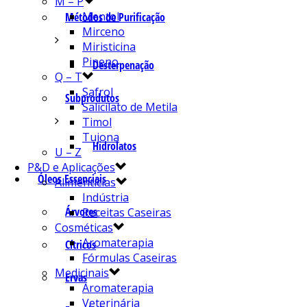
M – P
Mentol
Métodos de Purificação
Mirceno
Miristicina
Pineno
Desterpenação
Q – T
Safrol
Subprodutos
Salicilato de Metila
Timol
Tujona
Hidrolatos
U – Z
P&D e Aplicações
Óleos Essenciais
Alimentícias
Indústria
Árvores
Receitas Caseiras
Cosméticas
Aromaterapia
Cítricos
Fórmulas Caseiras
Medicinais
Ervas
Aromaterapia
Veterinária